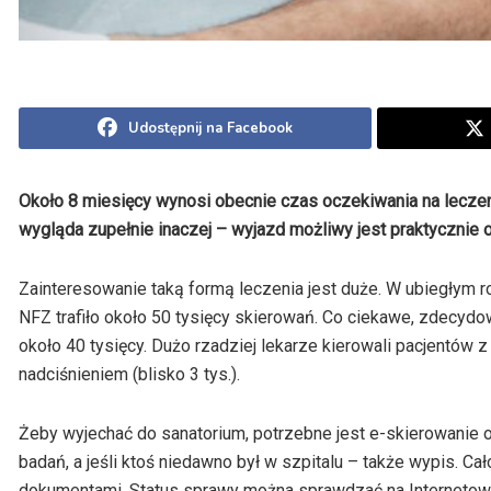
Udostępnij na Facebook
Około 8 miesięcy wynosi obecnie czas oczekiwania na lecze
wygląda zupełnie inaczej – wyjazd możliwy jest praktycznie o
Zainteresowanie taką formą leczenia jest duże. W ubiegłym 
NFZ trafiło około 50 tysięcy skierowań. Co ciekawe, zdecydo
około 40 tysięcy. Dużo rzadziej lekarze kierowali pacjentów z
nadciśnieniem (blisko 3 tys.).
Żeby wyjechać do sanatorium, potrzebne jest e-skierowanie o
badań, a jeśli ktoś niedawno był w szpitalu – także wypis. Cał
dokumentami. Status sprawy można sprawdzać na Internetow