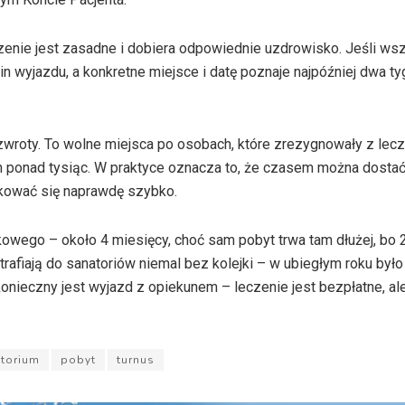
enie jest zasadne i dobiera odpowiednie uzdrowisko. Jeśli wsz
min wyjazdu, a konkretne miejsce i datę poznaje najpóźniej dwa t
zwroty. To wolne miejsca po osobach, które zrezygnowały z lecz
ich ponad tysiąc. W praktyce oznacza to, że czasem można dosta
akować się naprawdę szybko.
owego – około 4 miesięcy, choć sam pobyt trwa tam dłużej, bo 2
 trafiają do sanatoriów niemal bez kolejki – w ubiegłym roku było
onieczny jest wyjazd z opiekunem – leczenie jest bezpłatne, al
torium
pobyt
turnus