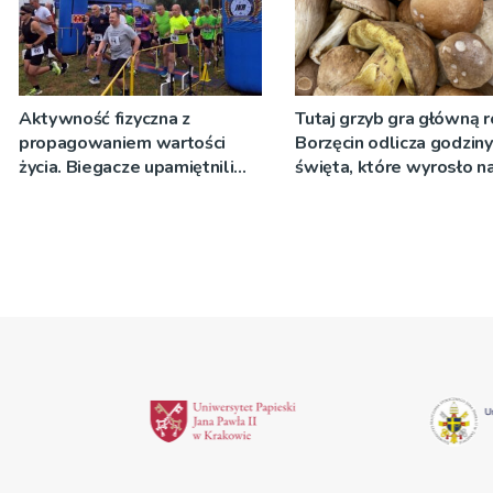
Aktywność fizyczna z
Tutaj grzyb gra główną r
propagowaniem wartości
Borzęcin odlicza godzin
życia. Biegacze upamiętnili
święta, które wyrosło n
św. Maksymiliana Kolbego
tradycji pokoleń