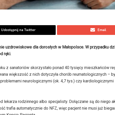
Udostępnij na Twitter
Email
nie uzdrowiskowe dla dorosłych w Małopolsce. W przypadku dzi
d ręki.
roku z sanatoriów skorzystało ponad 40 tysięcy mieszkańców reg
wana większość z nich dotyczyła chorób reumatologicznych – by
 problemami neurologicznymi (ok. 4,7 tys.) czy kardiologicznymi 
d lekarza rodzinnego albo specjalisty. Dołączane są do niego ak
ość trafia automatycznie do NFZ, więc pacjent nie musi już biega
ym Koncie Pacjenta.