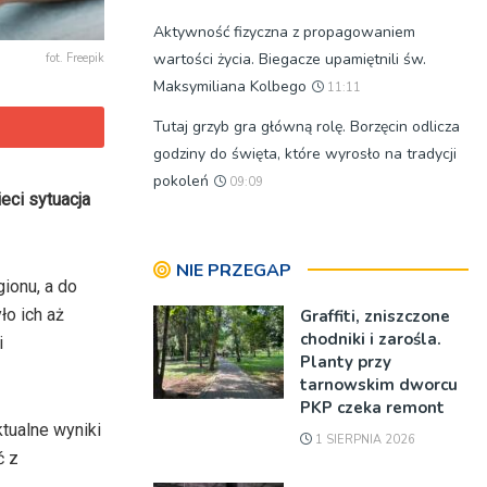
Aktywność fizyczna z propagowaniem
wartości życia. Biegacze upamiętnili św.
fot. Freepik
Maksymiliana Kolbego
11:11
Tutaj grzyb gra główną rolę. Borzęcin odlicza
godziny do święta, które wyrosło na tradycji
pokoleń
09:09
eci sytuacja
NIE PRZEGAP
ionu, a do
ło ich aż
Graffiti, zniszczone
chodniki i zarośla.
i
Planty przy
tarnowskim dworcu
PKP czeka remont
tualne wyniki
1 SIERPNIA 2026
ć z