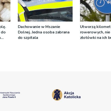
olę.
Dachowanie w Mszanie
Utworzą kilomet
y do
Dolnej. Jedna osoba zabrana
rowerowych, nie 
a
do szpitala
złotówki na ich