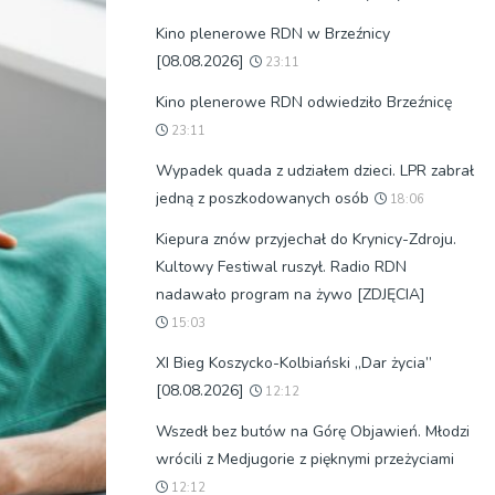
Kino plenerowe RDN w Brzeźnicy
[08.08.2026]
23:11
Kino plenerowe RDN odwiedziło Brzeźnicę
23:11
Wypadek quada z udziałem dzieci. LPR zabrał
jedną z poszkodowanych osób
18:06
Kiepura znów przyjechał do Krynicy-Zdroju.
Kultowy Festiwal ruszył. Radio RDN
nadawało program na żywo [ZDJĘCIA]
15:03
XI Bieg Koszycko-Kolbiański „Dar życia”
[08.08.2026]
12:12
Wszedł bez butów na Górę Objawień. Młodzi
wrócili z Medjugorie z pięknymi przeżyciami
12:12