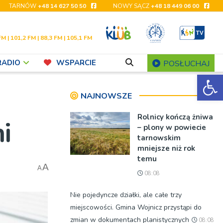
TARNÓW
+48 14 627 50 50
NOWY SĄCZ
+48 18 449 06 00
FM | 101,2 FM | 88,3 FM | 105,1 FM
RADIO
WSPARCIE
POSŁUCHAJ
Ot
NAJNOWSZE
Rolnicy kończą żniwa
i
– plony w powiecie
tarnowskim
mniejsze niż rok
temu
A
A
08:08
Nie pojedyncze działki, ale całe trzy
miejscowości. Gmina Wojnicz przystąpi do
zmian w dokumentach planistycznych
08:08