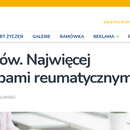
103,6 FM | 97,0 
RT ŻYCZEŃ
GALERIE
RAMÓWKA
REKLAMA
iów. Najwięcej
obami reumatycznym
ALNOŚCI