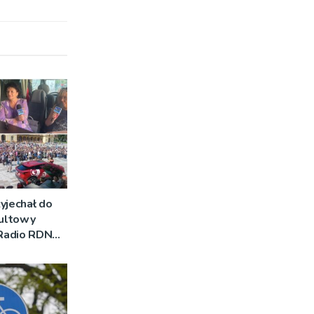
yjechał do
Kultowy
 Radio RDN
am na żywo