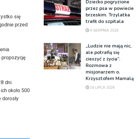
Dziecko pogryzione
przez psa w powiecie
brzeskim. Trzylatka
ystko się
trafił do szpitala
ygodnie przed
4 SIERPNIA 2026
„Ludzie nie mają nic,
enia.
ale potrafią się
ć propozycję
cieszyć z życia”.
Rozmowa z
misjonarzem o.
Krzysztofem Mamalą
8 dni.
16 LIPCA 2026
 ich około 500
e dorosły