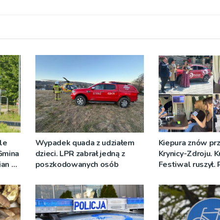
ale
Wypadek quada z udziałem
Kiepura znów prz
 Gmina
dzieci. LPR zabrał jedną z
Krynicy-Zdroju. 
ian w
poszkodowanych osób
Festiwal ruszył.
nych
nadawało progr
[ZDJĘCIA]