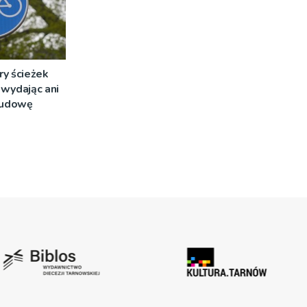
ry ścieżek
wydając ani
 budowę