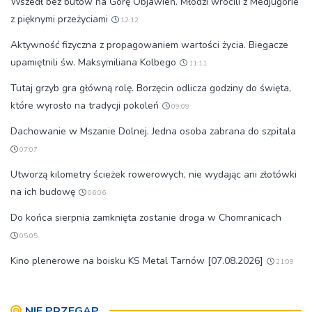
Wszedł bez butów na Górę Objawień. Młodzi wrócili z Medjugorie
z pięknymi przeżyciami
12:12
Aktywność fizyczna z propagowaniem wartości życia. Biegacze
upamiętnili św. Maksymiliana Kolbego
11:11
Tutaj grzyb gra główną rolę. Borzęcin odlicza godziny do święta,
które wyrosło na tradycji pokoleń
09:09
Dachowanie w Mszanie Dolnej. Jedna osoba zabrana do szpitala
07:07
Utworzą kilometry ścieżek rowerowych, nie wydając ani złotówki
na ich budowę
06:06
Do końca sierpnia zamknięta zostanie droga w Chomranicach
05:05
Kino plenerowe na boisku KS Metal Tarnów [07.08.2026]
21:09
NIE PRZEGAP