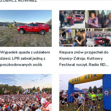
ZOBACZ RÓWNIEŻ
Wypadek quada z udziałem
Kiepura znów przyjechał do
dzieci. LPR zabrał jedną z
Krynicy-Zdroju. Kultowy
poszkodowanych osób
Festiwal ruszył. Radio RDN
nadawało program na żywo
[ZDJĘCIA]