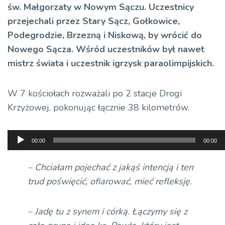
św. Małgorzaty w Nowym Sączu. Uczestnicy
przejechali przez Stary Sącz, Gołkowice,
Podegrodzie, Brzezną i Niskową, by wrócić do
Nowego Sącza. Wśród uczestników był nawet
mistrz świata i uczestnik igrzysk paraolimpijskich.
W 7 kościołach rozważali po 2 stacje Drogi
Krzyżowej, pokonując łącznie 38 kilometrów.
Odtwarzacz
00:00
00:00
plików
dźwiękowych
– Chciałam pojechać z jakąś intencją i ten
trud poświęcić, ofiarować, mieć refleksję.
– Jadę tu z synem i córką. Łączymy się z