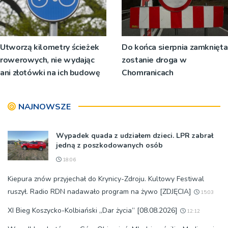
Utworzą kilometry ścieżek
Do końca sierpnia zamknięta
rowerowych, nie wydając
zostanie droga w
ani złotówki na ich budowę
Chomranicach
NAJNOWSZE
Wypadek quada z udziałem dzieci. LPR zabrał
jedną z poszkodowanych osób
18:06
Kiepura znów przyjechał do Krynicy-Zdroju. Kultowy Festiwal
ruszył. Radio RDN nadawało program na żywo [ZDJĘCIA]
15:03
XI Bieg Koszycko-Kolbiański „Dar życia” [08.08.2026]
12:12