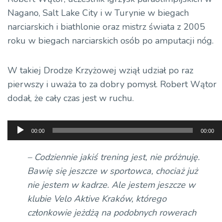
Nagano, Salt Lake City i w Turynie w biegach
narciarskich i biathlonie oraz mistrz świata z 2005
roku w biegach narciarskich osób po amputacji nóg.
W takiej Drodze Krzyżowej wziął udział po raz
pierwszy i uważa to za dobry pomysł. Robert Wątor
dodał, że cały czas jest w ruchu.
Odtwarzacz
00:00
00:00
plików
dźwiękowych
– Codziennie jakiś trening jest, nie próżnuję.
Bawię się jeszcze w sportowca, chociaż już
nie jestem w kadrze. Ale jestem jeszcze w
klubie Velo Aktive Kraków, którego
członkowie jeżdżą na podobnych rowerach