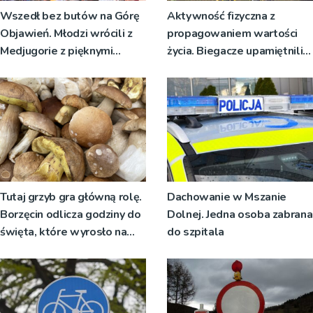
Wszedł bez butów na Górę
Aktywność fizyczna z
Objawień. Młodzi wrócili z
propagowaniem wartości
Medjugorie z pięknymi
życia. Biegacze upamiętnili
przeżyciami
św. Maksymiliana Kolbego
Tutaj grzyb gra główną rolę.
Dachowanie w Mszanie
Borzęcin odlicza godziny do
Dolnej. Jedna osoba zabrana
święta, które wyrosło na
do szpitala
tradycji pokoleń