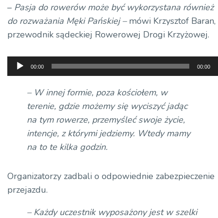
–
Pasja do rowerów może być wykorzystana również
do rozważania Męki Pańskiej –
mówi Krzysztof Baran,
przewodnik sądeckiej Rowerowej Drogi Krzyżowej.
Odtwarzacz
00:00
00:00
plików
dźwiękowych
–
W innej formie, poza kościołem, w
terenie, gdzie możemy się wyciszyć jadąc
na tym rowerze,
przemyśleć swoje życie,
intencje, z którymi jedziemy.
Wtedy mamy
na to te kilka godzin.
Organizatorzy zadbali o odpowiednie zabezpieczenie
przejazdu.
–
Każdy uczestnik wyposażony jest w szelki