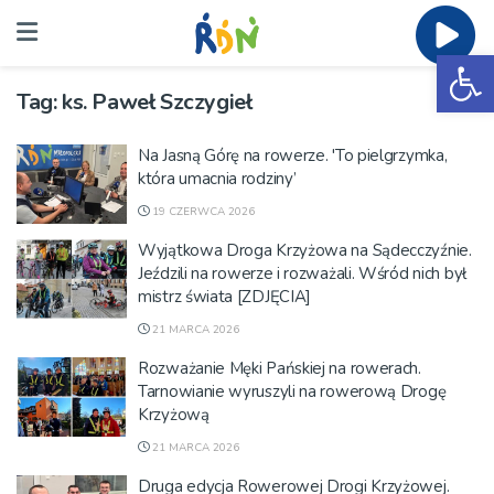
Ot
Tag:
ks. Paweł Szczygieł
Na Jasną Górę na rowerze. 'To pielgrzymka,
która umacnia rodziny’
19 CZERWCA 2026
Wyjątkowa Droga Krzyżowa na Sądecczyźnie.
Jeździli na rowerze i rozważali. Wśród nich był
mistrz świata [ZDJĘCIA]
21 MARCA 2026
Rozważanie Męki Pańskiej na rowerach.
Tarnowianie wyruszyli na rowerową Drogę
Krzyżową
21 MARCA 2026
Druga edycja Rowerowej Drogi Krzyżowej.