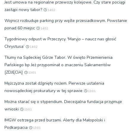
Jest umowa na regionalne przewozy kolejowe. Czy stare pociągi
zastąpi nowy tabor?
14:02
Wojnicz rozbuduje parking przy węźle przesiadkowym. Powstanie
ponad 60 miejsc
14:02
Tygodniowy odpust w Przeczycy. 'Maryjo – naucz nas głosić
Chrystusa’
14:02
Tłumy na Sądeckiej Górze Tabor. W święto Przemienienia
Pańskiego bp Jeż przypominał o znaczeniu Sakramentów
[ZDJĘCIA]
13:01
Mężczyzna został dźgnięty nożem. Pierwsze ustalenia
nowosądeckiej prokuratury w tej sprawie
13:01
Można starać się o stypendium. Diecezjalna fundacja przyjmuje
wnioski
13:01
IMGW ostrzega przed burzami. Alerty dla Małopolski i
Podkarpacia
13:01