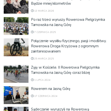
Będzie mniej kilometrów
13 MARCA 2026
Po raz trzeci wyruszy Rowerowa Pielgrzymka
Tarnowska na Jasną Górę
7 CZERWCA 2025
Połączenie wysiłku fizycznego, pasji i modlitwy.
Rowerowa Droga Krzyżowa z ogromnym
zainteresowaniem
25 MARCA 2025
Żyję w Kościele. II Rowerowa Pielgrzymka
Tarnowska na Jasną Górę coraz bliżej
1 LIPCA 2024
Rowerem na Jasną Górę
17 CZERWCA 2024
Sądeczanie wyruszyli na Rowerową