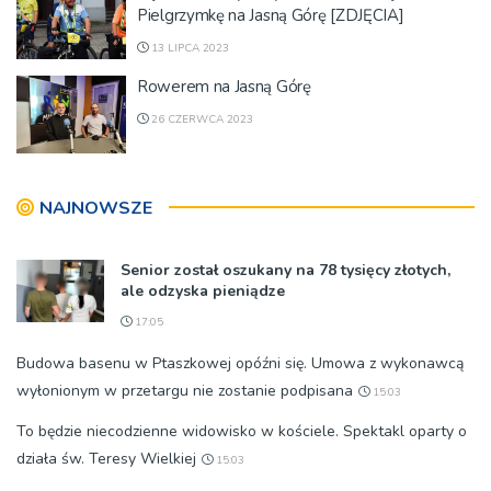
Pielgrzymkę na Jasną Górę [ZDJĘCIA]
13 LIPCA 2023
Rowerem na Jasną Górę
26 CZERWCA 2023
NAJNOWSZE
Senior został oszukany na 78 tysięcy złotych,
ale odzyska pieniądze
17:05
Budowa basenu w Ptaszkowej opóźni się. Umowa z wykonawcą
wyłonionym w przetargu nie zostanie podpisana
15:03
To będzie niecodzienne widowisko w kościele. Spektakl oparty o
działa św. Teresy Wielkiej
15:03