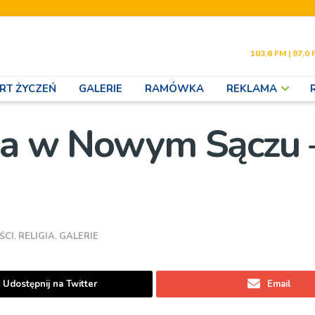
103,6 FM | 97,0 
RT ŻYCZEŃ
GALERIE
RAMÓWKA
REKLAMA
cka w Nowym Sączu 
ŚCI
,
RELIGIA
,
GALERIE
Udostępnij na Twitter
Email