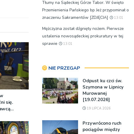
Tłumy na Sądeckiej Górze Tabor. W święto
Przemienienia Pańskiego bp Jeż przypominał o
znaczeniu Sakramentów [ZDJĘCIA]
13:01
Mężczyzna został dźgnięty nożem. Pierwsze
ustalenia nowosądeckiej prokuratury w tej
sprawie
13:01
NIE PRZEGAP
Odpust ku czci św.
Szymona w Lipnicy
Murowanej
 w
[19.07.2026]
i się.
awcą
19 LIPCA 2026
zetargu nie
ana
Przywrócono ruch
pociągów między