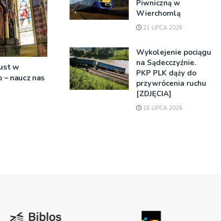
Piwniczną w
Wierchomlą
21 LIPCA 2026
Wykolejenie pociągu
na Sądecczyźnie.
ust w
PKP PLK dąży do
o – naucz nas
przywrócenia ruchu
’
[ZDJĘCIA]
18 LIPCA 2026