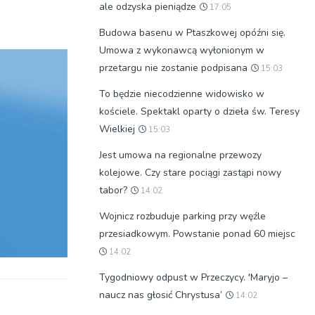
ale odzyska pieniądze
17:05
Budowa basenu w Ptaszkowej opóźni się.
Umowa z wykonawcą wyłonionym w
przetargu nie zostanie podpisana
15:03
To będzie niecodzienne widowisko w
kościele. Spektakl oparty o dzieła św. Teresy
Wielkiej
15:03
Jest umowa na regionalne przewozy
kolejowe. Czy stare pociągi zastąpi nowy
tabor?
14:02
Wojnicz rozbuduje parking przy węźle
przesiadkowym. Powstanie ponad 60 miejsc
14:02
Tygodniowy odpust w Przeczycy. 'Maryjo –
naucz nas głosić Chrystusa’
14:02