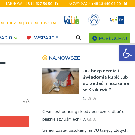
TARNÓW
+48 14 627 50 50
NOWY SĄCZ
+48 18 449 06 00
FM | 101,2 FM | 88,3 FM | 105,1 FM
RADIO
WSPARCIE
POSŁUCHAJ
Ot
–
NAJNOWSZE
Jak bezpiecznie i
świadomie kupić lub
sprzedać mieszkanie
w Krakowie?
08:08
A
A
Czym jest bonding i kiedy pomoże zadbać o
piękniejszy uśmiech?
08:08
Senior został oszukany na 78 tysięcy złotych,