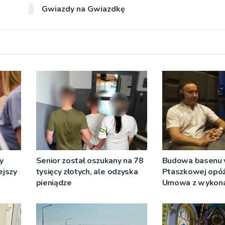
Gwiazdy na Gwiazdkę
y
Senior został oszukany na 78
Budowa basenu
ejszy
tysięcy złotych, ale odzyska
Ptaszkowej opóźn
pieniądze
Umowa z wykon
wyłonionym w pr
zostanie podpis