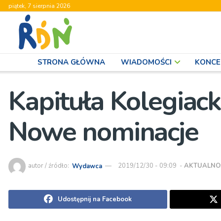
piątek, 7 sierpnia 2026
STRONA GŁÓWNA
WIADOMOŚCI
KONCE
Kapituła Kolegia
Nowe nominacje
autor / źródło:
Wydawca
2019/12/30 - 09:09
-
AKTUALNO
Udostępnij na Facebook