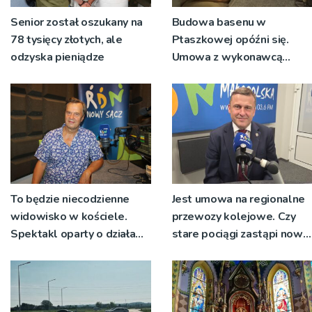
Senior został oszukany na
Budowa basenu w
78 tysięcy złotych, ale
Ptaszkowej opóźni się.
odzyska pieniądze
Umowa z wykonawcą
wyłonionym w przetargu
nie zostanie podpisana
To będzie niecodzienne
Jest umowa na regionalne
widowisko w kościele.
przewozy kolejowe. Czy
Spektakl oparty o działa
stare pociągi zastąpi nowy
św. Teresy Wielkiej
tabor?