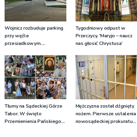
Wojnicz rozbuduje parking
Tygodniowy odpust w
przy węźle
Przeczycy. 'Maryjo – naucz
przesiadkowym.
nas głosić Chrystusa’
Powstanie ponad 60
miejsc
Tłumy na Sądeckiej Górze
Mężczyzna został dźgnięty
Tabor. W święto
nożem. Pierwsze ustalenia
Przemienienia Pańskiego
nowosądeckiej prokuratury
bp Jeż przypominał o
w tej sprawie
znaczeniu Sakramentów