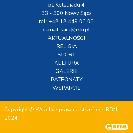
pl. Kolegiacki 4
33 - 300 Nowy Sącz
tel.: +48 18 449 06 00
e-mail: sacz@rdn.pl
AKTUALNOŚCI
RELIGIA
SPORT
KULTURA
GALERIE
PATRONATY
WSPARCIE
Copyright © Wszelkie prawa zastrzeżone. RDN.
2024.