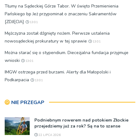
Tłumy na Sądeckiej Górze Tabor. W święto Przemienienia
Pańskiego bp Jeż przypominał o znaczeniu Sakramentów
[ZDJĘCIA]
13:01
Mężczyzna został dźgnięty nożem. Pierwsze ustalenia
nowosądeckiej prokuratury w tej sprawie
13:01
Można starać się o stypendium. Diecezjalna fundacja przyjmuje
wnioski
13:01
IMGW ostrzega przed burzami. Alerty dla Małopolski i
Podkarpacia
13:01
NIE PRZEGAP
Podniebnym rowerem nad potokiem Złockie
przejedziemy już za rok? Są na to szanse
22 LIPCA 2026