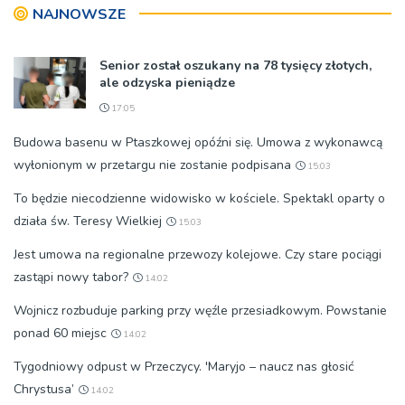
NAJNOWSZE
[ZDJĘCIA]
Senior został oszukany na 78 tysięcy złotych,
ale odzyska pieniądze
17:05
Budowa basenu w Ptaszkowej opóźni się. Umowa z wykonawcą
wyłonionym w przetargu nie zostanie podpisana
15:03
To będzie niecodzienne widowisko w kościele. Spektakl oparty o
działa św. Teresy Wielkiej
15:03
Jest umowa na regionalne przewozy kolejowe. Czy stare pociągi
zastąpi nowy tabor?
14:02
Wojnicz rozbuduje parking przy węźle przesiadkowym. Powstanie
ponad 60 miejsc
14:02
Tygodniowy odpust w Przeczycy. 'Maryjo – naucz nas głosić
Chrystusa’
14:02