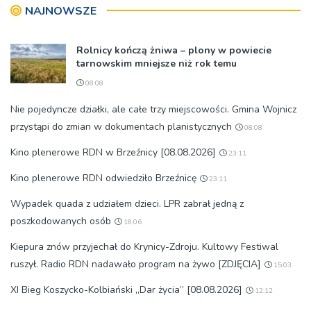
NAJNOWSZE
Rolnicy kończą żniwa – plony w powiecie
tarnowskim mniejsze niż rok temu
08:08
Nie pojedyncze działki, ale całe trzy miejscowości. Gmina Wojnicz
przystąpi do zmian w dokumentach planistycznych
08:08
Kino plenerowe RDN w Brzeźnicy [08.08.2026]
23:11
Kino plenerowe RDN odwiedziło Brzeźnicę
23:11
Wypadek quada z udziałem dzieci. LPR zabrał jedną z
poszkodowanych osób
18:06
Kiepura znów przyjechał do Krynicy-Zdroju. Kultowy Festiwal
ruszył. Radio RDN nadawało program na żywo [ZDJĘCIA]
15:03
XI Bieg Koszycko-Kolbiański „Dar życia” [08.08.2026]
12:12