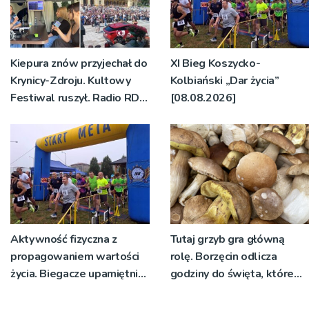
Kiepura znów przyjechał do
XI Bieg Koszycko-
Krynicy-Zdroju. Kultowy
Kolbiański „Dar życia”
Festiwal ruszył. Radio RDN
[08.08.2026]
nadawało program na
żywo [ZDJĘCIA]
Aktywność fizyczna z
Tutaj grzyb gra główną
propagowaniem wartości
rolę. Borzęcin odlicza
życia. Biegacze upamiętnili
godziny do święta, które
św. Maksymiliana Kolbego
wyrosło na tradycji
pokoleń