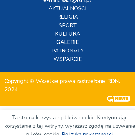
AKTUALNOŚCI
RELIGIA
SPORT
KULTURA
GALERIE
PATRONATY
WSPARCIE
Copyright © Wszelkie prawa zastrzeżone. RDN.
2024.
Ta strona korzysta z plików cookie. Kontynuując
korzystanie z tej witryny, wyrażasz zgodę na używani
plików cookie.
Polityka prywatności.