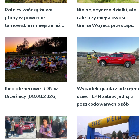
Rolnicy kończą żniwa –
Nie pojedyncze działki, ale
plony w powiecie
całe trzy miejscowości.
tarnowskim mniejsze niż
Gmina Wojnicz przystąpi
rok temu
do zmian w dokumentach
planistycznych
Kino plenerowe RDN w
Wypadek quada z udziałem
Brzeźnicy [08.08.2026]
dzieci. LPR zabrał jedną z
poszkodowanych osób