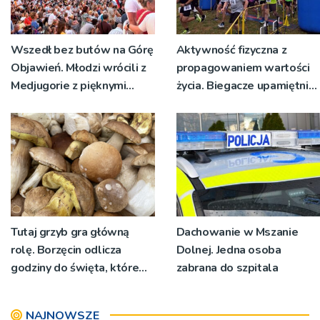
Wszedł bez butów na Górę
Aktywność fizyczna z
Objawień. Młodzi wrócili z
propagowaniem wartości
Medjugorie z pięknymi
życia. Biegacze upamiętnili
przeżyciami
św. Maksymiliana Kolbego
Tutaj grzyb gra główną
Dachowanie w Mszanie
rolę. Borzęcin odlicza
Dolnej. Jedna osoba
godziny do święta, które
zabrana do szpitala
wyrosło na tradycji
pokoleń
NAJNOWSZE