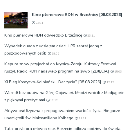
Kino plenerowe RDN w Brzeźnicy [08.08.2026]
23:11
Kino plenerowe RDN odwiedziło Brzeźnicę
23:11
Wypadek quada z udziałem dzieci. LPR zabrał jedną z
poszkodowanych osób
18:06
Kiepura znów przyjechał do Krynicy-Zdroju. Kultowy Festiwal
ruszył. Radio RDN nadawało program na żywo [ZDJĘCIA]
15:03
XI Bieg Koszycko-Kolbiański „Dar życia” [08.08.2026]
12:12
Wszedł bez butów na Górę Objawień. Młodzi wrócili z Medjugorie
z pięknymi przeżyciami
12:12
Aktywność fizyczna z propagowaniem wartości życia. Biegacze
upamiętnili św. Maksymiliana Kolbego
11:11
Tutaj grzyb gra główną rolę. Borzęcin odlicza godziny do święta,