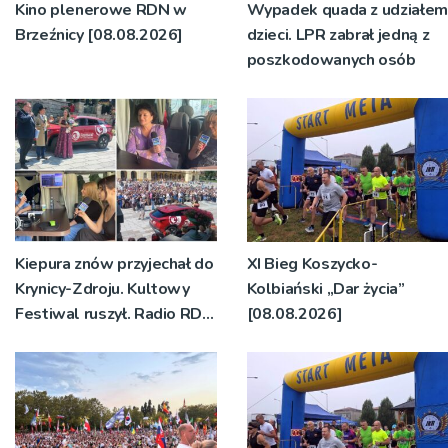
Kino plenerowe RDN w
Wypadek quada z udziałem
Brzeźnicy [08.08.2026]
dzieci. LPR zabrał jedną z
poszkodowanych osób
Kiepura znów przyjechał do
XI Bieg Koszycko-
Krynicy-Zdroju. Kultowy
Kolbiański „Dar życia”
Festiwal ruszył. Radio RDN
[08.08.2026]
nadawało program na
żywo [ZDJĘCIA]