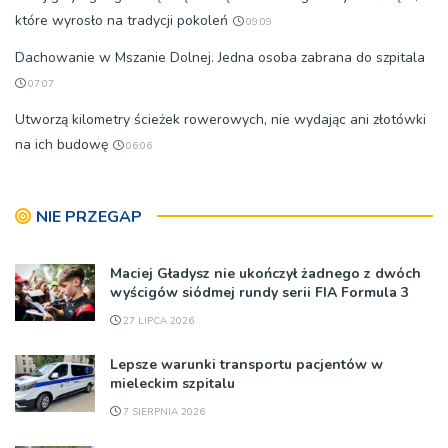
które wyrosło na tradycji pokoleń
09:09
Dachowanie w Mszanie Dolnej. Jedna osoba zabrana do szpitala
07:07
Utworzą kilometry ścieżek rowerowych, nie wydając ani złotówki
na ich budowę
06:06
NIE PRZEGAP
Maciej Gładysz nie ukończył żadnego z dwóch
wyścigów siódmej rundy serii FIA Formula 3
27 LIPCA 2026
Lepsze warunki transportu pacjentów w
mieleckim szpitalu
7 SIERPNIA 2026