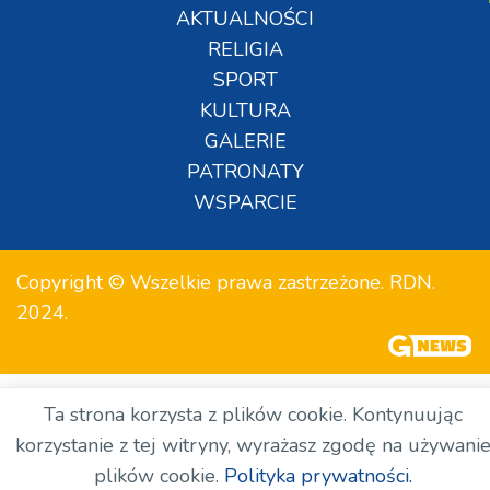
AKTUALNOŚCI
RELIGIA
SPORT
KULTURA
GALERIE
PATRONATY
WSPARCIE
Copyright © Wszelkie prawa zastrzeżone. RDN.
2024.
Ta strona korzysta z plików cookie. Kontynuując
korzystanie z tej witryny, wyrażasz zgodę na używani
plików cookie.
Polityka prywatności.