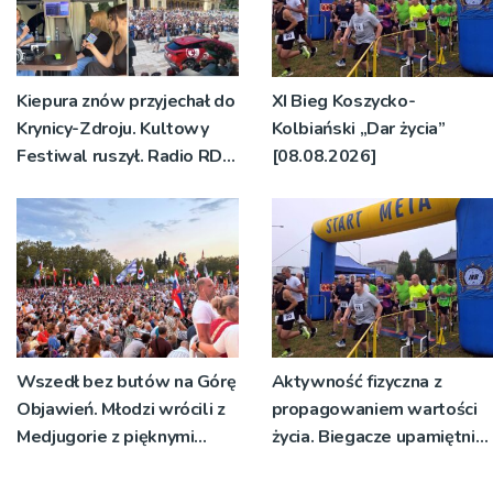
Kiepura znów przyjechał do
XI Bieg Koszycko-
Krynicy-Zdroju. Kultowy
Kolbiański „Dar życia”
Festiwal ruszył. Radio RDN
[08.08.2026]
nadawało program na
żywo [ZDJĘCIA]
Wszedł bez butów na Górę
Aktywność fizyczna z
Objawień. Młodzi wrócili z
propagowaniem wartości
Medjugorie z pięknymi
życia. Biegacze upamiętnili
przeżyciami
św. Maksymiliana Kolbego