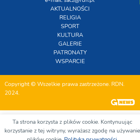
AKTUALNOŚCI
RELIGIA
SPORT
KULTURA
GALERIE
PATRONATY
WSPARCIE
Copyright © Wszelkie prawa zastrzeżone. RDN.
2024.
Ta strona korzysta z plików cookie. Kontynuując
korzystanie z tej witryny, wyrażasz zgodę na używani
plików cookie.
Polityka prywatności.