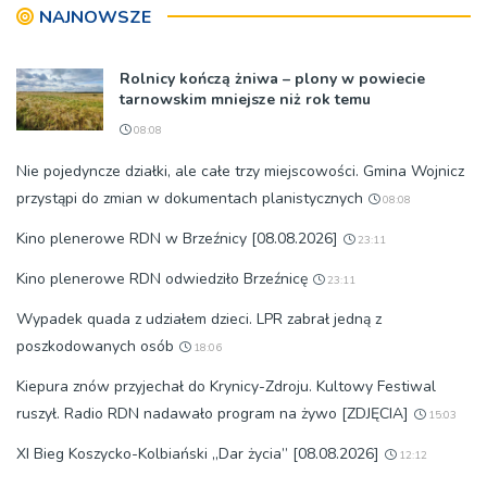
NAJNOWSZE
Rolnicy kończą żniwa – plony w powiecie
tarnowskim mniejsze niż rok temu
08:08
Nie pojedyncze działki, ale całe trzy miejscowości. Gmina Wojnicz
przystąpi do zmian w dokumentach planistycznych
08:08
Kino plenerowe RDN w Brzeźnicy [08.08.2026]
23:11
Kino plenerowe RDN odwiedziło Brzeźnicę
23:11
Wypadek quada z udziałem dzieci. LPR zabrał jedną z
poszkodowanych osób
18:06
Kiepura znów przyjechał do Krynicy-Zdroju. Kultowy Festiwal
ruszył. Radio RDN nadawało program na żywo [ZDJĘCIA]
15:03
XI Bieg Koszycko-Kolbiański „Dar życia” [08.08.2026]
12:12