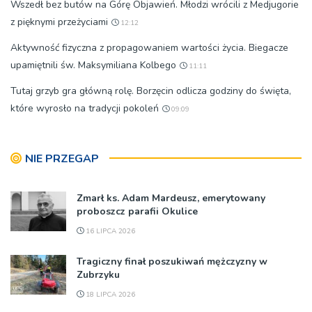
Wszedł bez butów na Górę Objawień. Młodzi wrócili z Medjugorie
z pięknymi przeżyciami
12:12
Aktywność fizyczna z propagowaniem wartości życia. Biegacze
upamiętnili św. Maksymiliana Kolbego
11:11
Tutaj grzyb gra główną rolę. Borzęcin odlicza godziny do święta,
które wyrosło na tradycji pokoleń
09:09
NIE PRZEGAP
Zmarł ks. Adam Mardeusz, emerytowany
proboszcz parafii Okulice
16 LIPCA 2026
Tragiczny finał poszukiwań mężczyzny w
Zubrzyku
18 LIPCA 2026