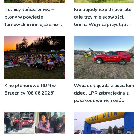
Rolnicy kończą żniwa –
Nie pojedyncze działki, ale
plony w powiecie
całe trzy miejscowości.
tarnowskim mniejsze niż
Gmina Wojnicz przystąpi
rok temu
do zmian w dokumentach
planistycznych
Kino plenerowe RDN w
Wypadek quada z udziałem
Brzeźnicy [08.08.2026]
dzieci. LPR zabrał jedną z
poszkodowanych osób