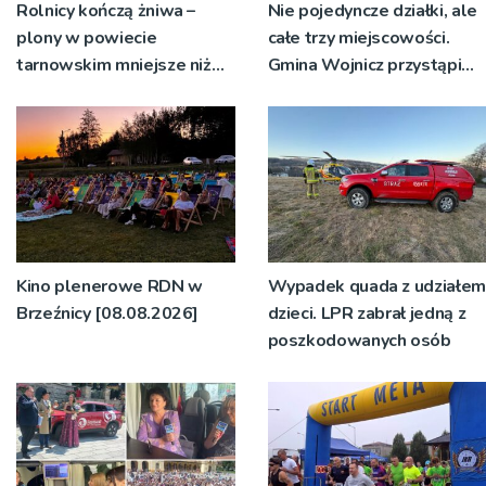
Rolnicy kończą żniwa –
Nie pojedyncze działki, ale
plony w powiecie
całe trzy miejscowości.
tarnowskim mniejsze niż
Gmina Wojnicz przystąpi
rok temu
do zmian w dokumentach
planistycznych
Kino plenerowe RDN w
Wypadek quada z udziałem
Brzeźnicy [08.08.2026]
dzieci. LPR zabrał jedną z
poszkodowanych osób