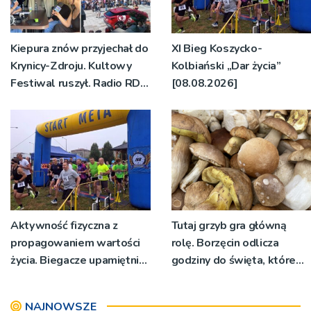
Kiepura znów przyjechał do
XI Bieg Koszycko-
Krynicy-Zdroju. Kultowy
Kolbiański „Dar życia”
Festiwal ruszył. Radio RDN
[08.08.2026]
nadawało program na
żywo [ZDJĘCIA]
Aktywność fizyczna z
Tutaj grzyb gra główną
propagowaniem wartości
rolę. Borzęcin odlicza
życia. Biegacze upamiętnili
godziny do święta, które
św. Maksymiliana Kolbego
wyrosło na tradycji
pokoleń
NAJNOWSZE