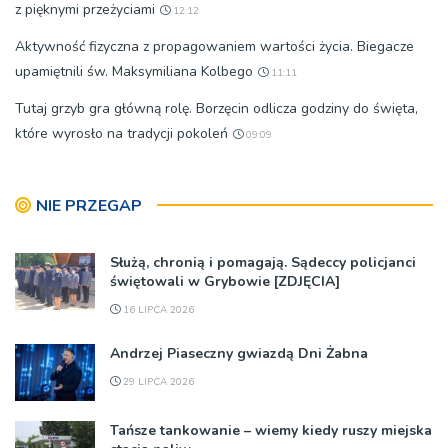
z pięknymi przeżyciami
12:12
Aktywność fizyczna z propagowaniem wartości życia. Biegacze
upamiętnili św. Maksymiliana Kolbego
11:11
Tutaj grzyb gra główną rolę. Borzęcin odlicza godziny do święta,
które wyrosło na tradycji pokoleń
09:09
NIE PRZEGAP
Służą, chronią i pomagają. Sądeccy policjanci
świętowali w Grybowie [ZDJĘCIA]
16 LIPCA 2026
Andrzej Piaseczny gwiazdą Dni Żabna
29 LIPCA 2026
Tańsze tankowanie – wiemy kiedy ruszy miejska