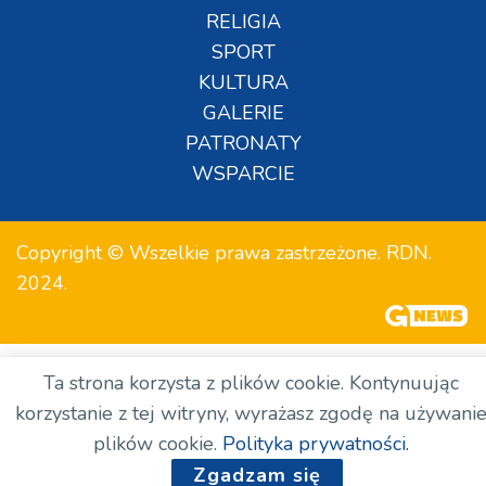
RELIGIA
SPORT
KULTURA
GALERIE
PATRONATY
WSPARCIE
Copyright © Wszelkie prawa zastrzeżone. RDN.
2024.
Ta strona korzysta z plików cookie. Kontynuując
korzystanie z tej witryny, wyrażasz zgodę na używani
plików cookie.
Polityka prywatności.
Zgadzam się