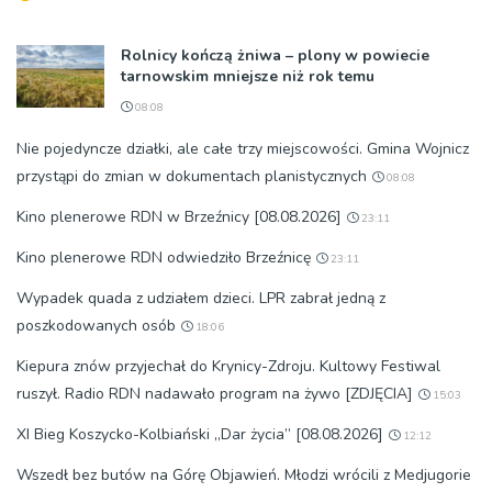
Rolnicy kończą żniwa – plony w powiecie
tarnowskim mniejsze niż rok temu
08:08
Nie pojedyncze działki, ale całe trzy miejscowości. Gmina Wojnicz
przystąpi do zmian w dokumentach planistycznych
08:08
Kino plenerowe RDN w Brzeźnicy [08.08.2026]
23:11
Kino plenerowe RDN odwiedziło Brzeźnicę
23:11
Wypadek quada z udziałem dzieci. LPR zabrał jedną z
poszkodowanych osób
18:06
Kiepura znów przyjechał do Krynicy-Zdroju. Kultowy Festiwal
ruszył. Radio RDN nadawało program na żywo [ZDJĘCIA]
15:03
XI Bieg Koszycko-Kolbiański „Dar życia” [08.08.2026]
12:12
Wszedł bez butów na Górę Objawień. Młodzi wrócili z Medjugorie