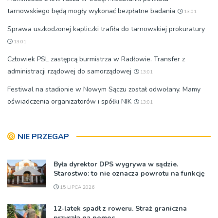
tarnowskiego będą mogły wykonać bezpłatne badania
13:01
Sprawa uszkodzonej kapliczki trafiła do tarnowskiej prokuratury
13:01
Człowiek PSL zastępcą burmistrza w Radłowie. Transfer z
administracji rządowej do samorządowej
13:01
Festiwal na stadionie w Nowym Sączu został odwołany. Mamy
oświadczenia organizatorów i spółki NIK
13:01
NIE PRZEGAP
Była dyrektor DPS wygrywa w sądzie.
Starostwo: to nie oznacza powrotu na funkcję
15 LIPCA 2026
12-latek spadł z roweru. Straż graniczna
przyszła na pomoc