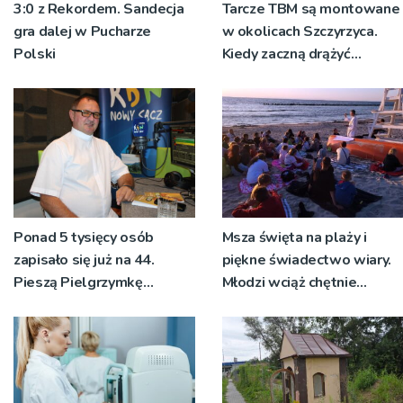
3:0 z Rekordem. Sandecja
Tarcze TBM są montowane
gra dalej w Pucharze
w okolicach Szczyrzyca.
Polski
Kiedy zaczną drążyć
tunele?
Ponad 5 tysięcy osób
Msza święta na plaży i
zapisało się już na 44.
piękne świadectwo wiary.
Pieszą Pielgrzymkę
Młodzi wciąż chętnie
Tarnowską [WIDEO]
wyjeżdżają na oazy