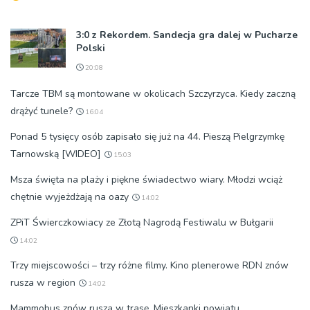
3:0 z Rekordem. Sandecja gra dalej w Pucharze
Polski
20:08
Tarcze TBM są montowane w okolicach Szczyrzyca. Kiedy zaczną
drążyć tunele?
16:04
Ponad 5 tysięcy osób zapisało się już na 44. Pieszą Pielgrzymkę
Tarnowską [WIDEO]
15:03
Msza święta na plaży i piękne świadectwo wiary. Młodzi wciąż
chętnie wyjeżdżają na oazy
14:02
ZPiT Świerczkowiacy ze Złotą Nagrodą Festiwalu w Bułgarii
14:02
Trzy miejscowości – trzy różne filmy. Kino plenerowe RDN znów
rusza w region
14:02
Mammobus znów rusza w trasę. Mieszkanki powiatu