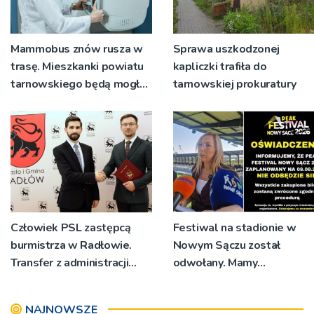
Mammobus znów rusza w
Sprawa uszkodzonej
trasę. Mieszkanki powiatu
kapliczki trafiła do
tarnowskiego będą mogły
tarnowskiej prokuratury
wykonać bezpłatne
badania
Człowiek PSL zastępcą
Festiwal na stadionie w
burmistrza w Radłowie.
Nowym Sączu został
Transfer z administracji
odwołany. Mamy
rządowej do
oświadczenia
samorządowej
organizatorów i spółki NIK
NAJNOWSZE