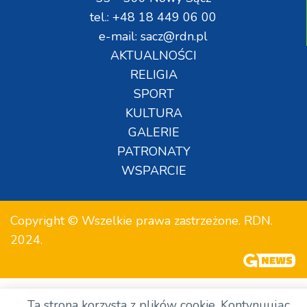
tel.: +48 18 449 06 00
e-mail: sacz@rdn.pl
AKTUALNOŚCI
RELIGIA
SPORT
KULTURA
GALERIE
PATRONATY
WSPARCIE
Copyright © Wszelkie prawa zastrzeżone. RDN.
2024.
Ta strona korzysta z plików cookie. Kontynuując