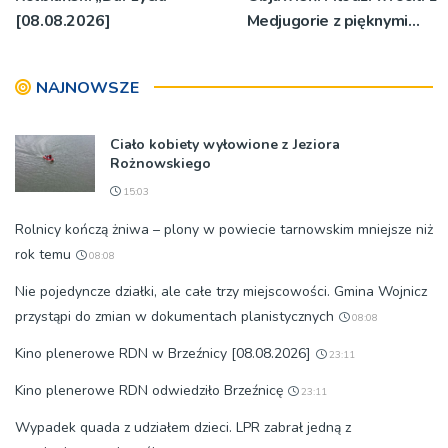
[08.08.2026]
Medjugorie z pięknymi
przeżyciami
NAJNOWSZE
Ciało kobiety wyłowione z Jeziora
Rożnowskiego
15:03
Rolnicy kończą żniwa – plony w powiecie tarnowskim mniejsze niż
rok temu
08:08
Nie pojedyncze działki, ale całe trzy miejscowości. Gmina Wojnicz
przystąpi do zmian w dokumentach planistycznych
08:08
Kino plenerowe RDN w Brzeźnicy [08.08.2026]
23:11
Kino plenerowe RDN odwiedziło Brzeźnicę
23:11
Wypadek quada z udziałem dzieci. LPR zabrał jedną z