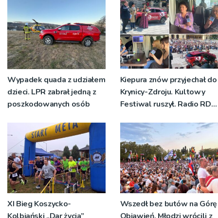
planistycznych
Wypadek quada z udziałem
Kiepura znów przyjechał do
dzieci. LPR zabrał jedną z
Krynicy-Zdroju. Kultowy
poszkodowanych osób
Festiwal ruszył. Radio RDN
nadawało program na
żywo [ZDJĘCIA]
XI Bieg Koszycko-
Wszedł bez butów na Górę
Kolbiański „Dar życia”
Objawień. Młodzi wrócili z