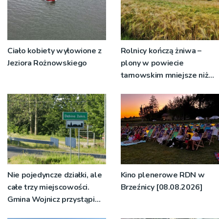
Ciało kobiety wyłowione z
Rolnicy kończą żniwa –
Jeziora Rożnowskiego
plony w powiecie
tarnowskim mniejsze niż
rok temu
Nie pojedyncze działki, ale
Kino plenerowe RDN w
całe trzy miejscowości.
Brzeźnicy [08.08.2026]
Gmina Wojnicz przystąpi
do zmian w dokumentach