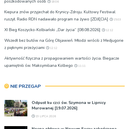
poszkodowanych osób
18:06
Kiepura znów przyjechał do Krynicy-Zdroju. Kultowy Festiwal
ruszył. Radio RDN nadawało program na żywo [ZDJĘCIA]
15:03
XI Bieg Koszycko-Kolbiański „Dar życia” [08.08.2026]
12:12
Wszedł bez butów na Górę Objawień. Młodzi wrócili z Medjugorie
z pięknymi przeżyciami
12:12
Aktywność fizyczna z propagowaniem wartości życia. Biegacze
upamiętnili św. Maksymiliana Kolbego
11:11
NIE PRZEGAP
Odpust ku czci św. Szymona w Lipnicy
Murowanej [19.07.2026]
19 LIPCA 2026
Nocna obława w Nowym Sączu zakończona