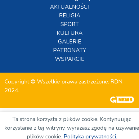
AKTUALNOŚCI
RELIGIA
SPORT
KULTURA
GALERIE
PATRONATY
WSPARCIE
Copyright © Wszelkie prawa zastrzeżone. RDN.
2024.
Ta strona korzysta z plików cookie. Kontynuując
korzystanie z tej witryny, wyrażasz zgodę na używani
plików cookie.
Polityka prywatności.