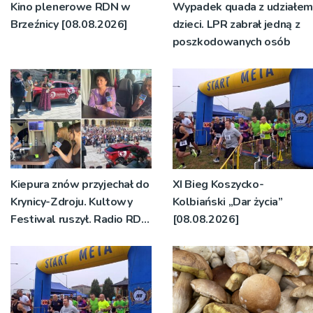
Kino plenerowe RDN w
Wypadek quada z udziałem
Brzeźnicy [08.08.2026]
dzieci. LPR zabrał jedną z
poszkodowanych osób
Kiepura znów przyjechał do
XI Bieg Koszycko-
Krynicy-Zdroju. Kultowy
Kolbiański „Dar życia”
Festiwal ruszył. Radio RDN
[08.08.2026]
nadawało program na
żywo [ZDJĘCIA]