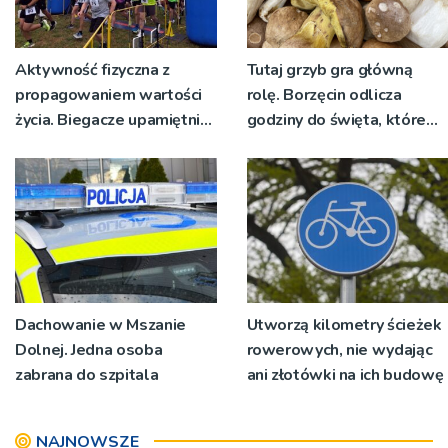
Aktywność fizyczna z
Tutaj grzyb gra główną
propagowaniem wartości
rolę. Borzęcin odlicza
życia. Biegacze upamiętnili
godziny do święta, które
św. Maksymiliana Kolbego
wyrosło na tradycji
pokoleń
Dachowanie w Mszanie
Utworzą kilometry ścieżek
Dolnej. Jedna osoba
rowerowych, nie wydając
zabrana do szpitala
ani złotówki na ich budowę
NAJNOWSZE