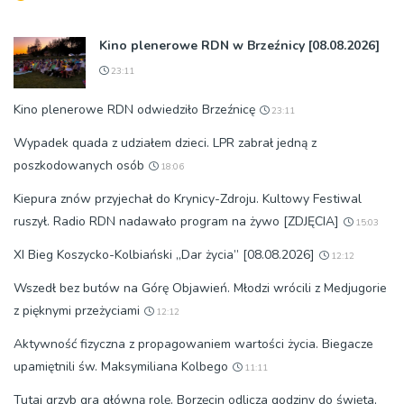
Kino plenerowe RDN w Brzeźnicy [08.08.2026]
23:11
Kino plenerowe RDN odwiedziło Brzeźnicę
23:11
Wypadek quada z udziałem dzieci. LPR zabrał jedną z
poszkodowanych osób
18:06
Kiepura znów przyjechał do Krynicy-Zdroju. Kultowy Festiwal
ruszył. Radio RDN nadawało program na żywo [ZDJĘCIA]
15:03
XI Bieg Koszycko-Kolbiański „Dar życia” [08.08.2026]
12:12
Wszedł bez butów na Górę Objawień. Młodzi wrócili z Medjugorie
z pięknymi przeżyciami
12:12
Aktywność fizyczna z propagowaniem wartości życia. Biegacze
upamiętnili św. Maksymiliana Kolbego
11:11
Tutaj grzyb gra główną rolę. Borzęcin odlicza godziny do święta,