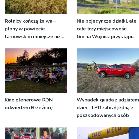
Rolnicy kończą żniwa –
Nie pojedyncze działki, ale
plony w powiecie
całe trzy miejscowości.
tarnowskim mniejsze niż
Gmina Wojnicz przystąpi
rok temu
do zmian w dokumentach
planistycznych
Kino plenerowe RDN
Wypadek quada z udziałem
odwiedziło Brzeźnicę
dzieci. LPR zabrał jedną z
poszkodowanych osób