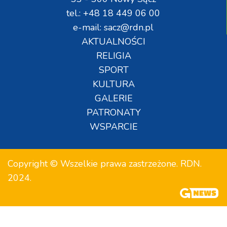
tel.: +48 18 449 06 00
e-mail: sacz@rdn.pl
AKTUALNOŚCI
RELIGIA
SPORT
KULTURA
GALERIE
PATRONATY
WSPARCIE
Copyright © Wszelkie prawa zastrzeżone. RDN.
2024.