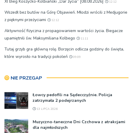
XI Bieg Koszycko-Kolbiański „Dar życia” [08.08.2026]
12:12
Wszedł bez butów na Górę Objawień. Młodzi wrócili z Medjugorie
z pięknymi przeżyciami
12:12
Aktywność fizyczna z propagowaniem wartości życia. Biegacze
upamiętnili św. Maksymiliana Kolbego
11:11
Tutaj grzyb gra główną rolę. Borzęcin odlicza godziny do święta,
które wyrosło na tradycji pokoleń
09:09
NIE PRZEGAP
Łowcy pedofili na Sądecczyźnie. Policja
zatrzymała 2 podejrzanych
13 LIPCA 2026
Muzyczno-taneczne Dni Czchowa z atrakcjami
dla najmłodszych