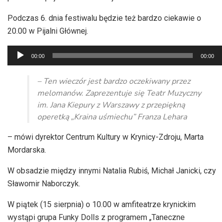
Podczas 6. dnia festiwalu będzie też bardzo ciekawie o
20.00 w Pijalni Głównej.
Odtwarzacz
00:00
00:00
plików
dźwiękowych
– Ten wieczór jest bardzo oczekiwany przez
melomanów. Zaprezentuje się Teatr Muzyczny
im. Jana Kiepury z Warszawy z przepiękną
operetką „Kraina uśmiechu” Franza Lehara
– mówi dyrektor Centrum Kultury w Krynicy-Zdroju, Marta
Mordarska.
W obsadzie między innymi Natalia Rubiś, Michał Janicki, czy
Sławomir Naborczyk.
W piątek (15 sierpnia) o 10.00 w amfiteatrze krynickim
wystąpi grupa Funky Dolls z programem „Taneczne