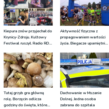
Kiepura znów przyjechał do
Aktywność fizyczna z
Krynicy-Zdroju. Kultowy
propagowaniem wartości
Festiwal ruszył. Radio RDN
życia. Biegacze upamiętnili
nadawało program na
św. Maksymiliana Kolbego
żywo [ZDJĘCIA]
Tutaj grzyb gra główną
Dachowanie w Mszanie
rolę. Borzęcin odlicza
Dolnej. Jedna osoba
godziny do święta, które
zabrana do szpitala