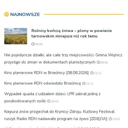
wyrosło na tradycji
pokoleń
NAJNOWSZE
Rolnicy kończą żniwa – plony w powiecie
tarnowskim mniejsze niż rok temu
08:08
Nie pojedyncze działki, ale całe trzy miejscowości. Gmina Wojnicz
przystąpi do zmian w dokumentach planistycznych
08:08
Kino plenerowe RDN w Brzeźnicy [08.08.2026]
23:11
Kino plenerowe RDN odwiedziło Brzeźnicę
23:11
Wypadek quada z udziałem dzieci. LPR zabrał jedną z
poszkodowanych osób
18:06
Kiepura znów przyjechał do Krynicy-Zdroju. Kultowy Festiwal
ruszył. Radio RDN nadawało program na żywo [ZDJĘCIA]
15:03