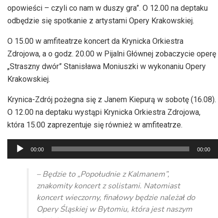
opowieści – czyli co nam w duszy gra”. O 12.00 na deptaku
odbędzie się spotkanie z artystami Opery Krakowskiej.
O 15.00 w amfiteatrze koncert da Krynicka Orkiestra
Zdrojowa, a o godz. 20.00 w Pijalni Głównej zobaczycie operę
„Straszny dwór” Stanisława Moniuszki w wykonaniu Opery
Krakowskiej.
Krynica-Zdrój pożegna się z Janem Kiepurą w sobotę (16.08).
O 12.00 na deptaku wystąpi Krynicka Orkiestra Zdrojowa,
która 15.00 zaprezentuje się również w amfiteatrze.
Odtwarzacz
00:00
00:00
plików
dźwiękowych
– Będzie to „Popołudnie z Kalmanem”,
znakomity koncert z solistami. Natomiast
koncert wieczorny, finałowy będzie należał do
Opery Śląskiej w Bytomiu, która jest naszym