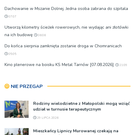
Dachowanie w Mszanie Dolnej. Jedna osoba zabrana do szpitala
07:07
Utworzą kilometry ścieżek rowerowych, nie wydając ani złotówki
na ich budowę
06:06
Do końca sierpnia zamknięta zostanie droga w Chomranicach
05:05
Kino plenerowe na boisku KS Metal Tarnów [07.08.2026]
21:09
NIE PRZEGAP
Rodziny wielodzietne z Małopolski mogą wziąć
udział w turnusie terapeutycznym
29 LIPCA 2026
Mieszkańcy Lipnicy Murowanej czekają na