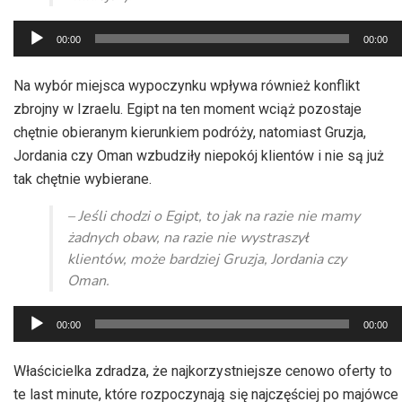
Odtwarzacz
00:00
00:00
plików
dźwiękowych
Na wybór miejsca wypoczynku wpływa również konflikt
zbrojny w Izraelu. Egipt na ten moment wciąż pozostaje
chętnie obieranym kierunkiem podróży, natomiast Gruzja,
Jordania czy Oman wzbudziły niepokój klientów i nie są już
tak chętnie wybierane.
– Jeśli chodzi o Egipt, to jak na razie nie mamy
żadnych obaw, na razie nie wystraszył
klientów, może bardziej Gruzja, Jordania czy
Oman.
Odtwarzacz
00:00
00:00
plików
dźwiękowych
Właścicielka zdradza, że najkorzystniejsze cenowo oferty to
te last minute, które rozpoczynają się najczęściej po majówce