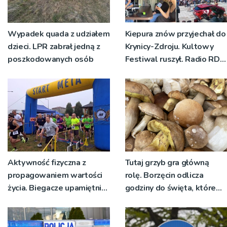
Wypadek quada z udziałem
Kiepura znów przyjechał do
dzieci. LPR zabrał jedną z
Krynicy-Zdroju. Kultowy
poszkodowanych osób
Festiwal ruszył. Radio RDN
nadawało program na
żywo [ZDJĘCIA]
Aktywność fizyczna z
Tutaj grzyb gra główną
propagowaniem wartości
rolę. Borzęcin odlicza
życia. Biegacze upamiętnili
godziny do święta, które
św. Maksymiliana Kolbego
wyrosło na tradycji
pokoleń