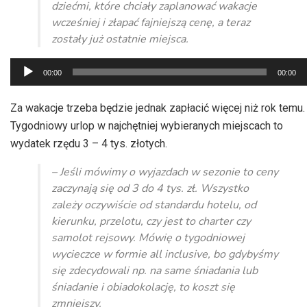
dziećmi, które chciały zaplanować wakacje
wcześniej i złapać fajniejszą cenę, a teraz
zostały już ostatnie miejsca.
Odtwarzacz
00:00
00:00
plików
dźwiękowych
Za wakacje trzeba będzie jednak zapłacić więcej niż rok temu.
Tygodniowy urlop w najchętniej wybieranych miejscach to
wydatek rzędu 3 – 4 tys. złotych.
– Jeśli mówimy o wyjazdach w sezonie to ceny
zaczynają się od 3 do 4 tys. zł. Wszystko
zależy oczywiście od standardu hotelu, od
kierunku, przelotu, czy jest to charter czy
samolot rejsowy. Mówię o tygodniowej
wycieczce w formie all inclusive, bo gdybyśmy
się zdecydowali np. na same śniadania lub
śniadanie i obiadokolację, to koszt się
zmniejszy.