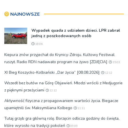
NAJNOWSZE
Wypadek quada z udziałem dzieci. LPR zabrał
jedną z poszkodowanych osób
18:06
Kiepura znów przyjechał do Krynicy-Zdroju. Kultowy Festiwal
ruszył. Radio RDN nadawało program na żywo [ZDJĘCIA]
15:03
XI Bieg Koszycko-Kolbiański „Dar życia” [08.08.2026]
12:12
Wszedł bez butów na Górę Objawień. Młodzi wrócili z Medjugorie
z pięknymi przeżyciami
12:12
Aktywność fizyczna z propagowaniem wartości życia. Biegacze
upamiętnili św. Maksymiliana Kolbego
11:11
Tutaj grzyb gra główną rolę. Borzęcin odlicza godziny do święta,
które wyrosło na tradycji pokoleń
09:09