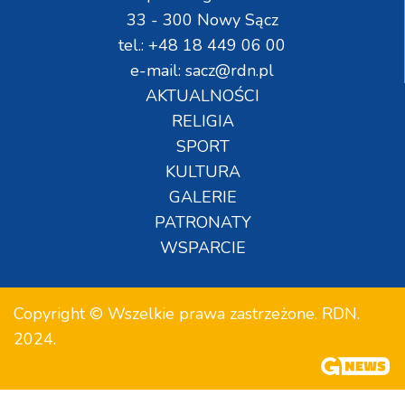
33 - 300 Nowy Sącz
tel.: +48 18 449 06 00
e-mail: sacz@rdn.pl
AKTUALNOŚCI
RELIGIA
SPORT
KULTURA
GALERIE
PATRONATY
WSPARCIE
Copyright © Wszelkie prawa zastrzeżone. RDN.
2024.