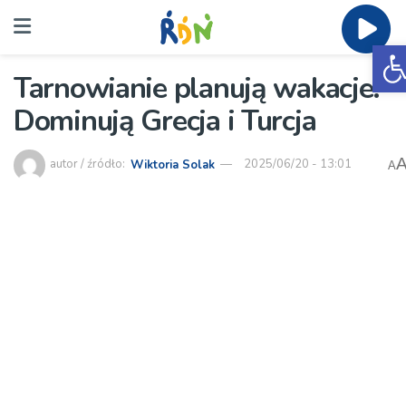
O
Tarnowianie planują wakacje.
Dominują Grecja i Turcja
autor / źródło:
Wiktoria Solak
2025/06/20 - 13:01
A