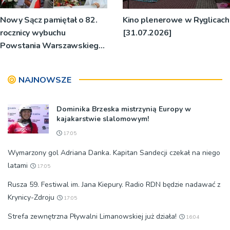
Nowy Sącz pamiętał o 82.
Kino plenerowe w Ryglicach
rocznicy wybuchu
[31.07.2026]
Powstania Warszawskiego
[1.08.2026]
NAJNOWSZE
Dominika Brzeska mistrzynią Europy w
kajakarstwie slalomowym!
17:05
Wymarzony gol Adriana Danka. Kapitan Sandecji czekał na niego
latami
17:05
Rusza 59. Festiwal im. Jana Kiepury. Radio RDN będzie nadawać z
Krynicy-Zdroju
17:05
Strefa zewnętrzna Pływalni Limanowskiej już działa!
16:04