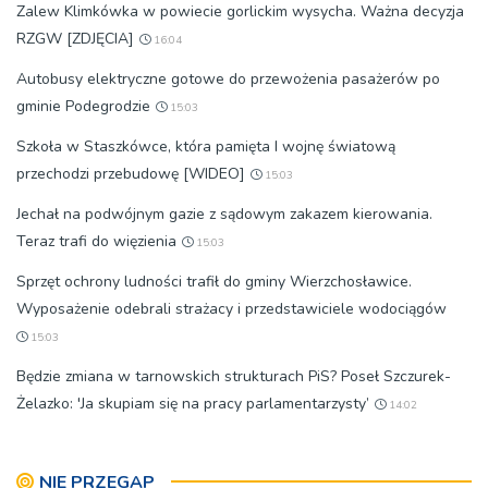
Zalew Klimkówka w powiecie gorlickim wysycha. Ważna decyzja
RZGW [ZDJĘCIA]
16:04
Autobusy elektryczne gotowe do przewożenia pasażerów po
gminie Podegrodzie
15:03
Szkoła w Staszkówce, która pamięta I wojnę światową
przechodzi przebudowę [WIDEO]
15:03
Jechał na podwójnym gazie z sądowym zakazem kierowania.
Teraz trafi do więzienia
15:03
Sprzęt ochrony ludności trafił do gminy Wierzchosławice.
Wyposażenie odebrali strażacy i przedstawiciele wodociągów
15:03
Będzie zmiana w tarnowskich strukturach PiS? Poseł Szczurek-
Żelazko: 'Ja skupiam się na pracy parlamentarzysty’
14:02
NIE PRZEGAP