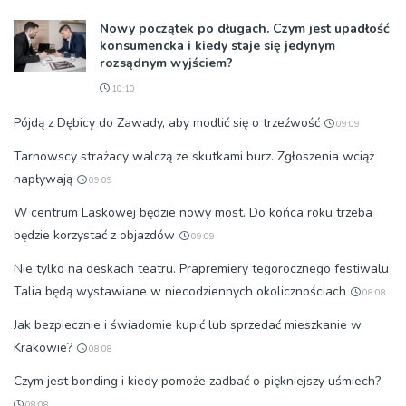
Nowy początek po długach. Czym jest upadłość
konsumencka i kiedy staje się jedynym
rozsądnym wyjściem?
10:10
Pójdą z Dębicy do Zawady, aby modlić się o trzeźwość
09:09
Tarnowscy strażacy walczą ze skutkami burz. Zgłoszenia wciąż
napływają
09:09
W centrum Laskowej będzie nowy most. Do końca roku trzeba
będzie korzystać z objazdów
09:09
Nie tylko na deskach teatru. Prapremiery tegorocznego festiwalu
Talia będą wystawiane w niecodziennych okolicznościach
08:08
Jak bezpiecznie i świadomie kupić lub sprzedać mieszkanie w
Krakowie?
08:08
Czym jest bonding i kiedy pomoże zadbać o piękniejszy uśmiech?
08:08