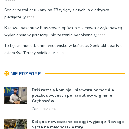
Senior został oszukany na 78 tysięcy złotych, ale odzyska
pieniądze
17:05
Budowa basenu w Ptaszkowej opóźni się. Umowa z wykonawcą
wyłonionym w przetargu nie zostanie podpisana
15:03
To będzie niecodzienne widowisko w kościele. Spektakl oparty o
dzieła św. Teresy Wielkiej
15:03
NIE PRZEGAP
Dziś ruszają komisje i pierwsza pomoc dla
poszkodowanych po nawałnicy w gminie
Gręboszów
31 LIPCA 2026
Kolejne nowoczesne pociągi wyjadą z Nowego
Sącza na małopolskie tory