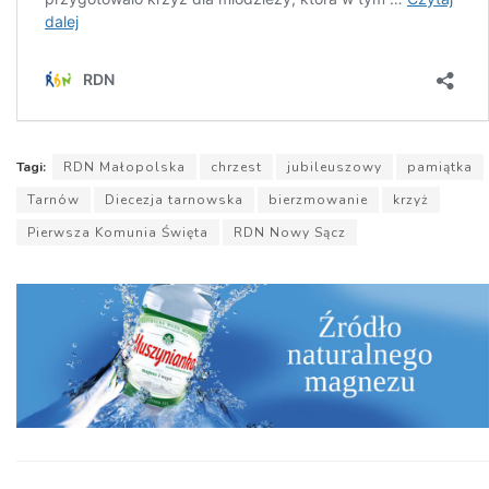
Tagi:
RDN Małopolska
chrzest
jubileuszowy
pamiątka
Tarnów
Diecezja tarnowska
bierzmowanie
krzyż
Pierwsza Komunia Święta
RDN Nowy Sącz