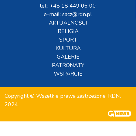
tel.: +48 18 449 06 00
e-mail: sacz@rdn.pl
AKTUALNOŚCI
RELIGIA
SPORT
KULTURA
GALERIE
PATRONATY
WSPARCIE
Copyright © Wszelkie prawa zastrzeżone. RDN.
2024.