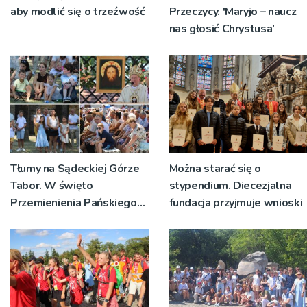
aby modlić się o trzeźwość
Przeczycy. 'Maryjo – naucz
nas głosić Chrystusa’
Tłumy na Sądeckiej Górze
Można starać się o
Tabor. W święto
stypendium. Diecezjalna
Przemienienia Pańskiego
fundacja przyjmuje wnioski
bp Jeż przypominał o
znaczeniu Sakramentów
[ZDJĘCIA]