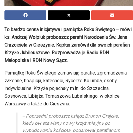
To bardzo cenna inicjatywa i pamiątka Roku Świętego – mówi
ks. Andrzej Wołpiuk proboszcz parafii Narodzenia Św. Jana
Chrzciciela w Cieszynie. Kapłan zamówił dla swoich parafian
Krzyże Jubileuszowe. Rozprowadza je Radio RDN
Małopolska i RDN Nowy Sącz.
Pamiątkę Roku Świętego zamawiają parafie, zgromadzenia
zakonne, hospicja, katecheci, Rycerze Kolumba, osoby
indywidualne. Krzyże pojechały m.in. do Szczecina,
Sosnowca, Libiąża, Tomaszowa Lubelskiego, w okolice
Warszawy a także do Cieszyna.
– Poprzedni proboszcz ksiądz Brunon Grajcke,
kiedy był stawiany nowy krzyż misyjny po
wybudowaniu kościoła, podarował parafianom