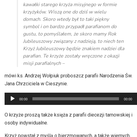
kawałki starego krzyża misyjnego w formie
krzyżyków. Wiszą one do dziś w wielu
domach. Skoro wtedy był to taki piękny
symbol i on bardzo przypadł parafianom do
gustu, to pomyślałem, że skoro mamy Rok
Jubileuszowy związany z nadzieją, to niech ten
Krzyż Jubileuszowy będzie znakiem nadziei dla
parafian. Te krzyże zostały wręczone z okazji
misji parafialnych –
mówi ks. Andrzej Wołpiuk proboszcz parafii Narodzenia Św.
Jana Chrzciciela w Cieszynie.
Odtwarzacz
00:00
00:00
plików
dźwiękowych
O krzyże proszą także księża z parafii diecezji tarnowskiej i
osoby indywidualne.
Krzyż powstał z myślą o bierzmowanych, a także wiernych,