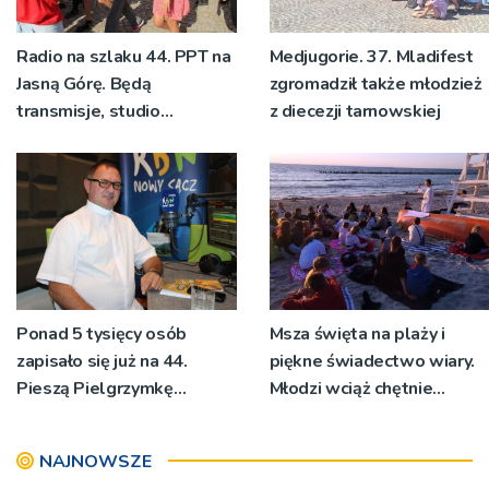
Radio na szlaku 44. PPT na
Medjugorie. 37. Mladifest
Jasną Górę. Będą
zgromadził także młodzież
transmisje, studio
z diecezji tarnowskiej
pielgrzymkowe,
pozdrowienia
Ponad 5 tysięcy osób
Msza święta na plaży i
zapisało się już na 44.
piękne świadectwo wiary.
Pieszą Pielgrzymkę
Młodzi wciąż chętnie
Tarnowską [WIDEO]
wyjeżdżają na oazy
NAJNOWSZE