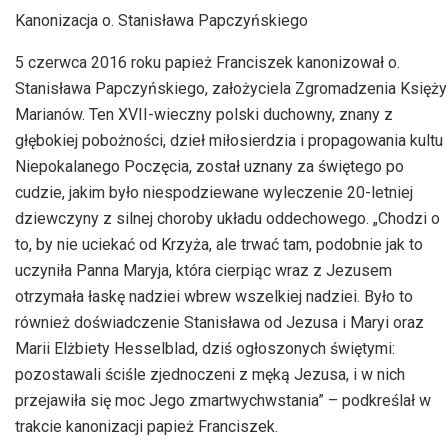
Kanonizacja o. Stanisława Papczyńskiego
5 czerwca 2016 roku papież Franciszek kanonizował o.
Stanisława Papczyńskiego, założyciela Zgromadzenia Księży
Marianów. Ten XVII-wieczny polski duchowny, znany z
głębokiej pobożności, dzieł miłosierdzia i propagowania kultu
Niepokalanego Poczęcia, został uznany za świętego po
cudzie, jakim było niespodziewane wyleczenie 20-letniej
dziewczyny z silnej choroby układu oddechowego. „Chodzi o
to, by nie uciekać od Krzyża, ale trwać tam, podobnie jak to
uczyniła Panna Maryja, która cierpiąc wraz z Jezusem
otrzymała łaskę nadziei wbrew wszelkiej nadziei. Było to
również doświadczenie Stanisława od Jezusa i Maryi oraz
Marii Elżbiety Hesselblad, dziś ogłoszonych świętymi:
pozostawali ściśle zjednoczeni z męką Jezusa, i w nich
przejawiła się moc Jego zmartwychwstania” – podkreślał w
trakcie kanonizacji papież Franciszek.