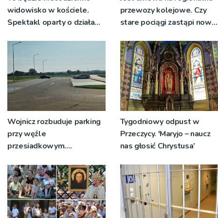
widowisko w kościele.
przewozy kolejowe. Czy
Spektakl oparty o działa
stare pociągi zastąpi nowy
św. Teresy Wielkiej
tabor?
Wojnicz rozbuduje parking
Tygodniowy odpust w
przy węźle
Przeczycy. 'Maryjo – naucz
przesiadkowym.
nas głosić Chrystusa’
Powstanie ponad 60
miejsc