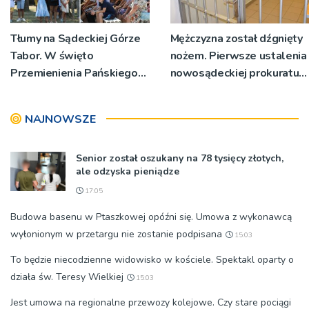
Tłumy na Sądeckiej Górze
Mężczyzna został dźgnięty
Tabor. W święto
nożem. Pierwsze ustalenia
Przemienienia Pańskiego
nowosądeckiej prokuratury
bp Jeż przypominał o
w tej sprawie
znaczeniu Sakramentów
NAJNOWSZE
[ZDJĘCIA]
Senior został oszukany na 78 tysięcy złotych,
ale odzyska pieniądze
17:05
Budowa basenu w Ptaszkowej opóźni się. Umowa z wykonawcą
wyłonionym w przetargu nie zostanie podpisana
15:03
To będzie niecodzienne widowisko w kościele. Spektakl oparty o
działa św. Teresy Wielkiej
15:03
Jest umowa na regionalne przewozy kolejowe. Czy stare pociągi