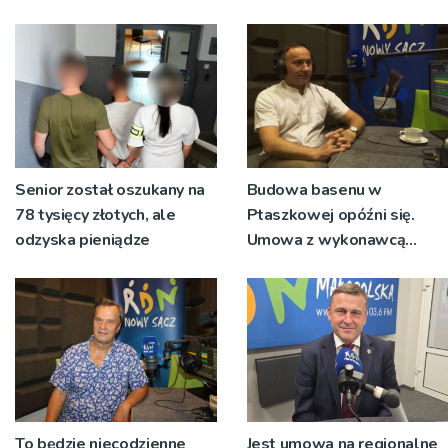
Senior został oszukany na
Budowa basenu w
78 tysięcy złotych, ale
Ptaszkowej opóźni się.
odzyska pieniądze
Umowa z wykonawcą
wyłonionym w przetargu
nie zostanie podpisana
To będzie niecodzienne
Jest umowa na regionalne