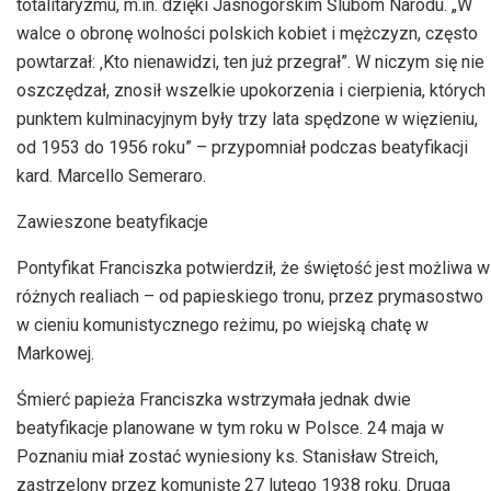
totalitaryzmu, m.in. dzięki Jasnogórskim Ślubom Narodu. „W
walce o obronę wolności polskich kobiet i mężczyzn, często
powtarzał: ‚Kto nienawidzi, ten już przegrał”. W niczym się nie
oszczędzał, znosił wszelkie upokorzenia i cierpienia, których
punktem kulminacyjnym były trzy lata spędzone w więzieniu,
od 1953 do 1956 roku” – przypomniał podczas beatyfikacji
kard. Marcello Semeraro.
Zawieszone beatyfikacje
Pontyfikat Franciszka potwierdził, że świętość jest możliwa w
różnych realiach – od papieskiego tronu, przez prymasostwo
w cieniu komunistycznego reżimu, po wiejską chatę w
Markowej.
Śmierć papieża Franciszka wstrzymała jednak dwie
beatyfikacje planowane w tym roku w Polsce. 24 maja w
Poznaniu miał zostać wyniesiony ks. Stanisław Streich,
zastrzelony przez komunistę 27 lutego 1938 roku. Druga