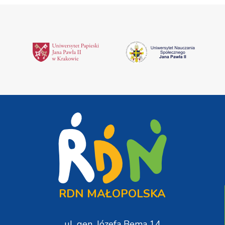
RDN MAŁOPOLSKA
ul. gen. Józefa Bema 14