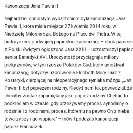
Kanonizacja Jana Pawła II
Najbardziej doniosłym wydarzeniem była kanonizacja Jana
Pawła II, która miała miejsce 27 kwietnia 2014 roku, w
Niedzielę Miłosierdzia Bożego na Placu św. Piotra. W tej
historycznej, podwójnej papieskiej kanonizacji – obok papieża
z Polski świętym ogłoszono Jana XXIII – uczestniczył papież
senior Benedykt XVI. Uroczystość przyciągnęła miliony
pielgrzymów, w tym rzesze Polaków. Cud, który umożliwił
kanonizację, dotyczył uzdrowienia Floribeth Mory Diaz z
Kostaryki, cierpiącej na nieoperacyjnego tętniaka mózgu. „Jan
Paweł II był papieżem rodziny. Kiedyś sam tak powiedział, że
chciałby zostać zapamiętany jako papież rodziny. Chętnie to
podkreślam w czasie, gdy przeżywamy proces synodalny o
rodzinie i z rodzinami, proces, któremu na pewno On z nieba
towarzyszy i go wspiera” – mówił podczas kanonizacji
papież Franciszek.