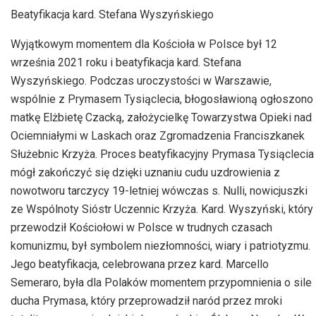
Beatyfikacja kard. Stefana Wyszyńskiego
Wyjątkowym momentem dla Kościoła w Polsce był 12
września 2021 roku i beatyfikacja kard. Stefana
Wyszyńskiego. Podczas uroczystości w Warszawie,
wspólnie z Prymasem Tysiąclecia, błogosławioną ogłoszono
matkę Elżbietę Czacką, założycielkę Towarzystwa Opieki nad
Ociemniałymi w Laskach oraz Zgromadzenia Franciszkanek
Służebnic Krzyża. Proces beatyfikacyjny Prymasa Tysiąclecia
mógł zakończyć się dzięki uznaniu cudu uzdrowienia z
nowotworu tarczycy 19-letniej wówczas s. Nulli, nowicjuszki
ze Wspólnoty Sióstr Uczennic Krzyża. Kard. Wyszyński, który
przewodził Kościołowi w Polsce w trudnych czasach
komunizmu, był symbolem niezłomności, wiary i patriotyzmu.
Jego beatyfikacja, celebrowana przez kard. Marcello
Semeraro, była dla Polaków momentem przypomnienia o sile
ducha Prymasa, który przeprowadził naród przez mroki