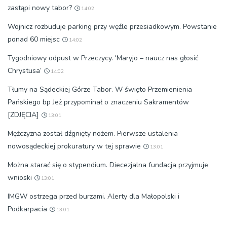
zastąpi nowy tabor?
14:02
Wojnicz rozbuduje parking przy węźle przesiadkowym. Powstanie
ponad 60 miejsc
14:02
Tygodniowy odpust w Przeczycy. 'Maryjo – naucz nas głosić
Chrystusa’
14:02
Tłumy na Sądeckiej Górze Tabor. W święto Przemienienia
Pańskiego bp Jeż przypominał o znaczeniu Sakramentów
[ZDJĘCIA]
13:01
Mężczyzna został dźgnięty nożem. Pierwsze ustalenia
nowosądeckiej prokuratury w tej sprawie
13:01
Można starać się o stypendium. Diecezjalna fundacja przyjmuje
wnioski
13:01
IMGW ostrzega przed burzami. Alerty dla Małopolski i
Podkarpacia
13:01