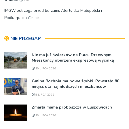
13:01
IMGW ostrzega przed burzami. Alerty dla Małopolski i
Podkarpacia
13:01
NIE PRZEGAP
Nie ma już świerków na Placu Drzewnym.
Mieszkańcy oburzeni ekspresową wycinką
10 LIPCA 2026
Gmina Bochnia ma nowe żłobki. Powstało 80
miejsc dla najmłodszych mieszkańców
8 LIPCA 2026
Zmarła mama proboszcza w Luszowicach
19 LIPCA 2026