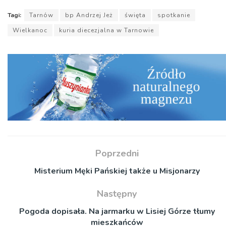
Tagi:
Tarnów
bp Andrzej Jeż
święta
spotkanie
Wielkanoc
kuria diecezjalna w Tarnowie
Poprzedni
Misterium Męki Pańskiej także u Misjonarzy
Następny
Pogoda dopisała. Na jarmarku w Lisiej Górze tłumy
mieszkańców