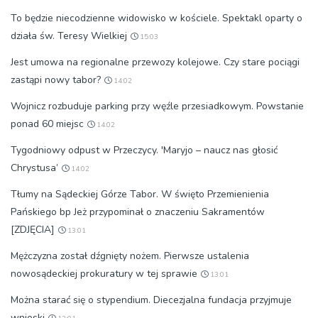
To będzie niecodzienne widowisko w kościele. Spektakl oparty o
działa św. Teresy Wielkiej
15:03
Jest umowa na regionalne przewozy kolejowe. Czy stare pociągi
zastąpi nowy tabor?
14:02
Wojnicz rozbuduje parking przy węźle przesiadkowym. Powstanie
ponad 60 miejsc
14:02
Tygodniowy odpust w Przeczycy. 'Maryjo – naucz nas głosić
Chrystusa’
14:02
Tłumy na Sądeckiej Górze Tabor. W święto Przemienienia
Pańskiego bp Jeż przypominał o znaczeniu Sakramentów
[ZDJĘCIA]
13:01
Mężczyzna został dźgnięty nożem. Pierwsze ustalenia
nowosądeckiej prokuratury w tej sprawie
13:01
Można starać się o stypendium. Diecezjalna fundacja przyjmuje
wnioski