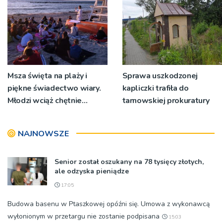
Msza święta na plaży i
Sprawa uszkodzonej
piękne świadectwo wiary.
kapliczki trafiła do
Młodzi wciąż chętnie
tarnowskiej prokuratury
wyjeżdżają na oazy
NAJNOWSZE
Senior został oszukany na 78 tysięcy złotych,
ale odzyska pieniądze
17:05
Budowa basenu w Ptaszkowej opóźni się. Umowa z wykonawcą
wyłonionym w przetargu nie zostanie podpisana
15:03