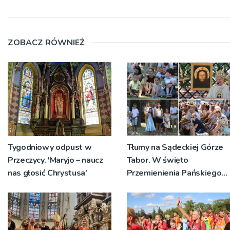
ZOBACZ RÓWNIEŻ
Tygodniowy odpust w
Tłumy na Sądeckiej Górze
Przeczycy. 'Maryjo – naucz
Tabor. W święto
nas głosić Chrystusa’
Przemienienia Pańskiego
bp Jeż przypominał o
znaczeniu Sakramentów
[ZDJĘCIA]