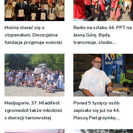
Można starać się o
Radio na szlaku 44. PPT na
stypendium. Diecezjalna
Jasną Górę. Będą
fundacja przyjmuje wnioski
transmisje, studio
pielgrzymkowe,
pozdrowienia
Medjugorie. 37. Mladifest
Ponad 5 tysięcy osób
zgromadził także młodzież
zapisało się już na 44.
z diecezji tarnowskiej
Pieszą Pielgrzymkę
Tarnowską [WIDEO]