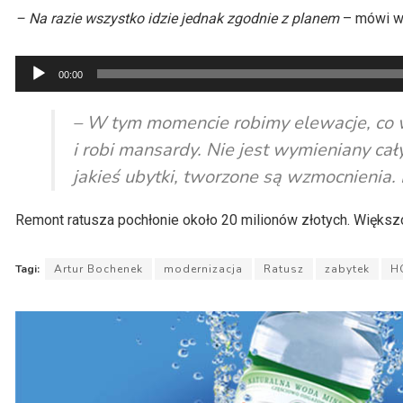
– Na razie wszystko idzie jednak zgodnie z
planem
– mówi
w
Odtwarzacz
00:00
plików
dźwiękowych
– W tym momencie robimy elewacje, co 
i robi mansardy. Nie jest wymieniany cał
jakieś ubytki, tworzone są wzmocnienia. 
Remont ratusza pochłonie około 20 milionów złotych. Większo
Tagi:
Artur Bochenek
modernizacja
Ratusz
zabytek
H