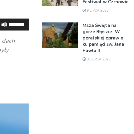
Festiwal w Czchowie
9 LIPCA 2026
Używaj
Msza Święta na
strzałek
górze Błyszcz. W
góralskiej oprawie i
do
 dach
ku pamięci św. Jana
góry
były
Pawła II
oraz
31 LIPCA 2026
do
dołu
aby
zwiększyć
lub
zmniejszyć
głośność.