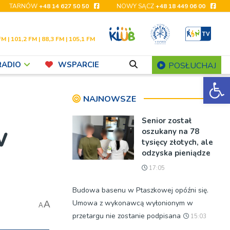
TARNÓW
+48 14 627 50 50
NOWY SĄCZ
+48 18 449 06 00
FM | 101,2 FM | 88,3 FM | 105,1 FM
RADIO
WSPARCIE
POSŁUCHAJ
Ot
NAJNOWSZE
Senior został
w
oszukany na 78
tysięcy złotych, ale
odzyska pieniądze
17:05
Budowa basenu w Ptaszkowej opóźni się.
Umowa z wykonawcą wyłonionym w
A
A
przetargu nie zostanie podpisana
15:03