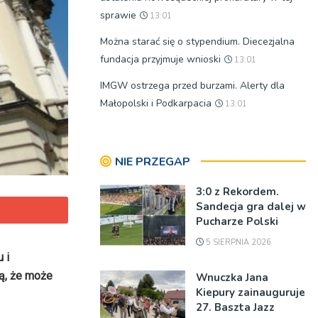
sprawie
13:01
Można starać się o stypendium. Diecezjalna
fundacja przyjmuje wnioski
13:01
IMGW ostrzega przed burzami. Alerty dla
Małopolski i Podkarpacia
13:01
NIE PRZEGAP
3:0 z Rekordem.
Sandecja gra dalej w
Pucharze Polski
5 SIERPNIA 2026
 i
ją, że może
Wnuczka Jana
Kiepury zainauguruje
27. Baszta Jazz