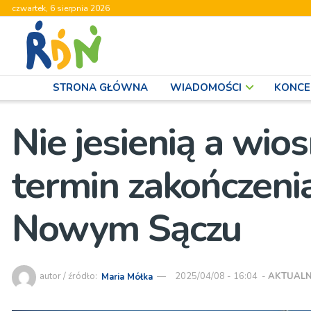
czwartek, 6 sierpnia 2026
STRONA GŁÓWNA
WIADOMOŚCI
KONCE
Nie jesienią a wio
termin zakończeni
Nowym Sączu
autor / źródło:
Maria Mółka
2025/04/08 - 16:04
-
AKTUALN