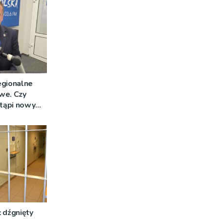
egionalne
we. Czy
stąpi nowy
 dźgnięty