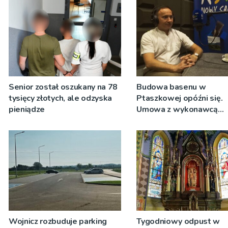
Senior został oszukany na 78
Budowa basenu w
tysięcy złotych, ale odzyska
Ptaszkowej opóźni się.
pieniądze
Umowa z wykonawcą
wyłonionym w przetargu
zostanie podpisana
Wojnicz rozbuduje parking
Tygodniowy odpust w