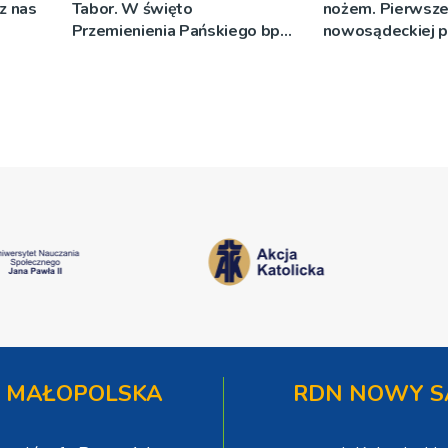
cz nas
Tabor. W święto
nożem. Pierwsze
Przemienienia Pańskiego bp
nowosądeckiej p
Jeż przypominał o znaczeniu
tej sprawie
Sakramentów [ZDJĘCIA]
 MAŁOPOLSKA
RDN NOWY S