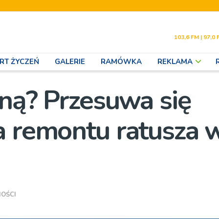
103,6 FM | 97,0 
RT ŻYCZEŃ
GALERIE
RAMÓWKA
REKLAMA
sną? Przesuwa się
a remontu ratusza 
OŚCI