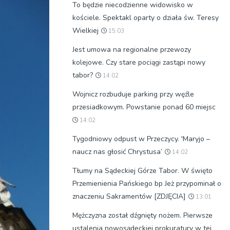
To będzie niecodzienne widowisko w
kościele. Spektakl oparty o działa św. Teresy
Wielkiej
15:03
Jest umowa na regionalne przewozy
kolejowe. Czy stare pociągi zastąpi nowy
tabor?
14:02
Wojnicz rozbuduje parking przy węźle
przesiadkowym. Powstanie ponad 60 miejsc
14:02
Tygodniowy odpust w Przeczycy. 'Maryjo –
naucz nas głosić Chrystusa’
14:02
Tłumy na Sądeckiej Górze Tabor. W święto
Przemienienia Pańskiego bp Jeż przypominał o
znaczeniu Sakramentów [ZDJĘCIA]
13:01
Mężczyzna został dźgnięty nożem. Pierwsze
ustalenia nowosądeckiej prokuratury w tej