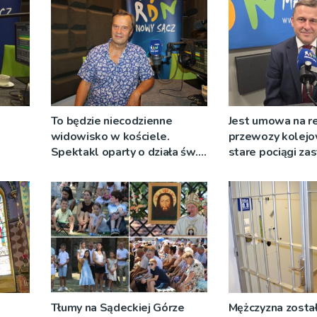
To będzie niecodzienne
Jest umowa na r
widowisko w kościele.
przewozy kolejo
Spektakl oparty o działa św.
stare pociągi za
 nie
Teresy Wielkiej
tabor?
Tłumy na Sądeckiej Górze
Mężczyzna został