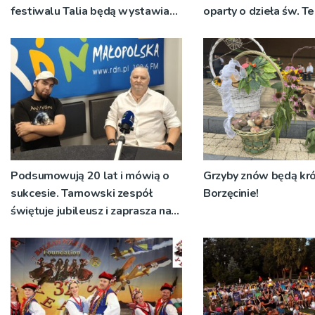
festiwalu Talia będą wystawiane
oparty o dzieła św. T
w niecodziennych
Wielkiej
okolicznościach
Podsumowują 20 lat i mówią o
Grzyby znów będą kr
sukcesie. Tarnowski zespół
Borzęcinie!
świętuje jubileusz i zaprasza na
koncert