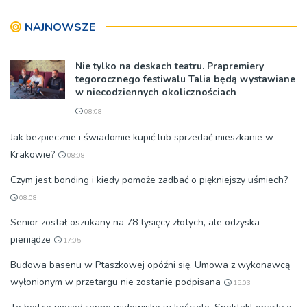
NAJNOWSZE
Nie tylko na deskach teatru. Prapremiery
tegorocznego festiwalu Talia będą wystawiane
w niecodziennych okolicznościach
08:08
Jak bezpiecznie i świadomie kupić lub sprzedać mieszkanie w
Krakowie?
08:08
Czym jest bonding i kiedy pomoże zadbać o piękniejszy uśmiech?
08:08
Senior został oszukany na 78 tysięcy złotych, ale odzyska
pieniądze
17:05
Budowa basenu w Ptaszkowej opóźni się. Umowa z wykonawcą
wyłonionym w przetargu nie zostanie podpisana
15:03