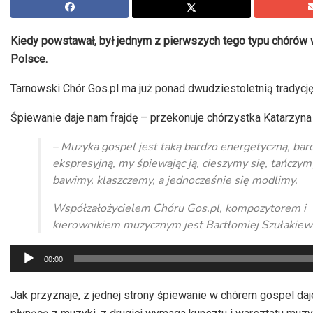
Kiedy powstawał, był jednym z pierwszych tego typu chórów w
Polsce.
Tarnowski Chór Gos.pl ma już ponad dwudziestoletnią tradycję
Śpiewanie daje nam frajdę – przekonuje chórzystka Katarzyna
– Muzyka gospel jest taką bardzo energetyczną, bar
ekspresyjną, my śpiewając ją, cieszymy się, tańczym
bawimy, klaszczemy, a jednocześnie się modlimy.
Współzałożycielem Chóru Gos.pl, kompozytorem i
kierownikiem muzycznym jest Bartłomiej Szułakiewi
Odtwarzacz
00:00
plików
dźwiękowych
Jak przyznaje, z jednej strony śpiewanie w chórem gospel daj