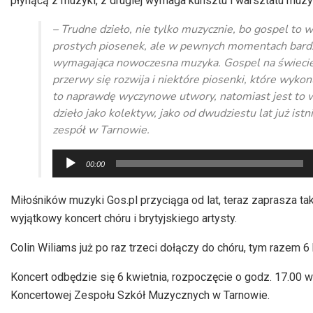
płynącą z muzyki, z drugiej wymaga kunsztu i warsztatu muz
– Trudne dzieło, nie tylko muzycznie, bo gospel to w
prostych piosenek, ale w pewnych momentach bard
wymagająca nowoczesna muzyka. Gospel na świeci
przerwy się rozwija i niektóre piosenki, które wyko
to naprawdę wyczynowe utwory, natomiast jest to w
dzieło jako kolektyw, jako od dwudziestu lat już istn
zespół w Tarnowie.
Odtwarzacz
00:00
plików
dźwiękowych
Miłośników muzyki Gos.pl przyciąga od lat, teraz zaprasza ta
wyjątkowy koncert chóru i brytyjskiego artysty.
Colin Wiliams już po raz trzeci dołączy do chóru, tym razem 6 
Koncert odbędzie się 6 kwietnia, rozpoczęcie o godz. 17.00 w
Koncertowej Zespołu Szkół Muzycznych w Tarnowie.