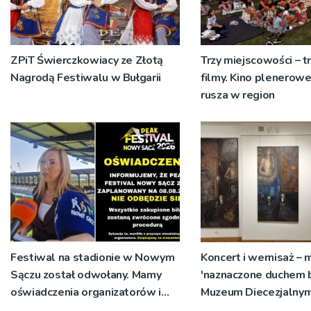
ZPiT Świerczkowiacy ze Złotą
Trzy miejscowości – t
Nagrodą Festiwalu w Bułgarii
filmy. Kino plenero
rusza w region
Festiwal na stadionie w Nowym
Koncert i wernisaż –
Sączu został odwołany. Mamy
'naznaczone duchem 
oświadczenia organizatorów i
Muzeum Diecezjalny
spółki NIK