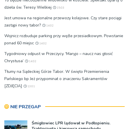
To będzie niecodzienne widowisko w kościele. Spektakl oparty o
dzieła św. Teresy Wielkiej
15:03
Jest umowa na regionalne przewozy kolejowe. Czy stare pociągi
zastąpi nowy tabor?
14:02
Wojnicz rozbuduje parking przy węźle przesiadkowym. Powstanie
ponad 60 miejsc
14:02
Tygodniowy odpust w Przeczycy. 'Maryjo – naucz nas głosić
Chrystusa’
14:02
Tłumy na Sądeckiej Górze Tabor. W święto Przemienienia
Pańskiego bp Jeż przypominał o znaczeniu Sakramentów
[ZDJĘCIA]
13:01
NIE PRZEGAP
Śmigłowiec LPR lądował w Podłopieniu.
Traktorzysta i kierowca samochodu