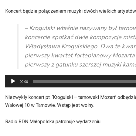
Koncert będzie połączeniem muzyki dwóch wielkich artystów 
– Krogulski właśnie nazywany był tarn
koncercie spotkać dwie kompozycje mist
Władysława Krogulskiego. Dwa te kwart
pierwszy kwartet fortepianowy Mozarta i
pierwszy z gatunku szerszej muzyki kame
Odtwarzacz
00:00
plików
dźwiękowych
Niezwykły koncert pt. ‘Krogulski – tarnowski Mozart’ odbędzie 
Wałowej 10 w Tarnowie. Wstęp jest wolny.
Radio RDN Małopolska patronuje wydarzeniu.