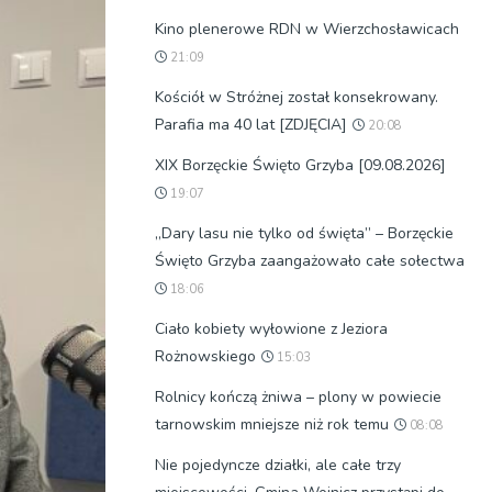
Kino plenerowe RDN w Wierzchosławicach
21:09
Kościół w Stróżnej został konsekrowany.
Parafia ma 40 lat [ZDJĘCIA]
20:08
XIX Borzęckie Święto Grzyba [09.08.2026]
19:07
„Dary lasu nie tylko od święta” – Borzęckie
Święto Grzyba zaangażowało całe sołectwa
18:06
Ciało kobiety wyłowione z Jeziora
Rożnowskiego
15:03
Rolnicy kończą żniwa – plony w powiecie
tarnowskim mniejsze niż rok temu
08:08
Nie pojedyncze działki, ale całe trzy