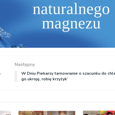
Następny
a
W Dniu Piekarzy tarnowianie o szacunku do chl
go ukroję, robię krzyżyk’