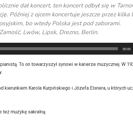
blicznie dał koncert, ten koncert odbył się w Tarn
ę. Później z ojcem koncertuje jeszcze przez kilka l
rosyjskim, bo wtedy Polska jest pod zaborami.
 Zamość, Lwów, Lipsk, Drezno, Berlin.
00:00
ł pianistą. To on towarzyszył synowi w karierze muzycznej. W 19
y.
 kierunkiem Karola Kurpińskiego i Józefa Elsnera, u których ucz
e też muzykę sakralną.