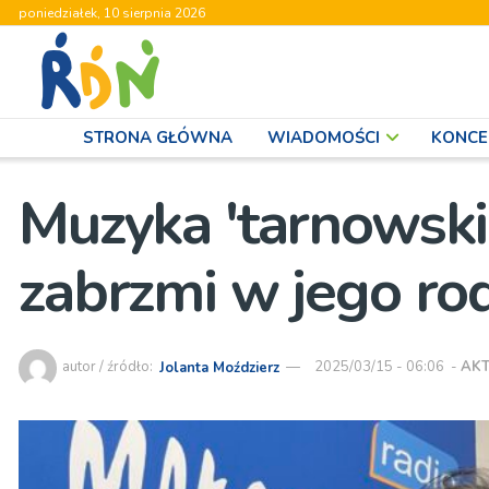
poniedziałek, 10 sierpnia 2026
STRONA GŁÓWNA
WIADOMOŚCI
KONCE
Muzyka 'tarnowsk
zabrzmi w jego ro
autor / źródło:
Jolanta Moździerz
2025/03/15 - 06:06
-
AK