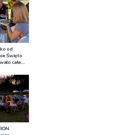
lko od
kie Święto
wało całe
 RDN