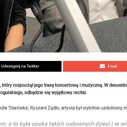
Udostępnij na Twitter
Email
e, który rozpoczął jego trasę koncertową i muzyczną. W dwusetn
gulskiego, odbędzie się wyjątkowy recital.
a ‘Starówka’, Ryszard Żądło, artysta był wybitnie uzdolniony 
, a to była epoka takich cudownych dzieci i w w