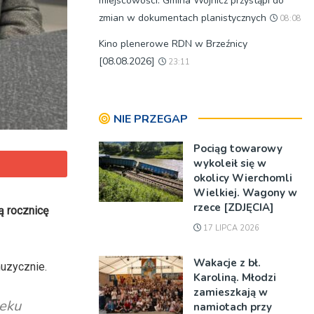
miejscowości. Gmina Wojnicz przystąpi do
zmian w dokumentach planistycznych
08:08
Kino plenerowe RDN w Brzeźnicy
[08.08.2026]
23:11
NIE PRZEGAP
Pociąg towarowy
wykoleił się w
okolicy Wierchomli
Wielkiej. Wagony w
rzece [ZDJĘCIA]
ą rocznicę
17 LIPCA 2026
Wakacje z bł.
muzycznie.
Karoliną. Młodzi
zamieszkają w
ieku
namiotach przy