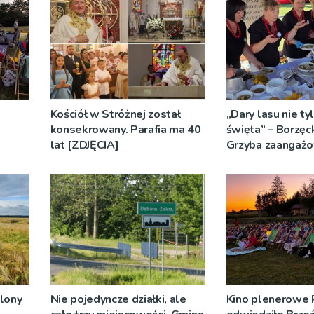
Kościół w Stróżnej został
„Dary lasu nie ty
konsekrowany. Parafia ma 40
święta” – Borzęc
lat [ZDJĘCIA]
Grzyba zaangażo
sołectwa
plony
Nie pojedyncze działki, ale
Kino plenerowe