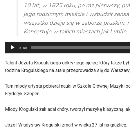
10 lat, w 1825 roku, po raz pierwszy, pu
jego rodzinnym mieście i wzbudził sensacj
wszystko dzieje się w zaborze pruskim, 
Koncertuje w takich miastach jak Lublin,
Odtwarzacz
00:00
plików
dźwiękowych
Talent Józefa Krogulskiego odkrył jego ojciec, który także by
rodzina Krogulskiego na stałe przeprowadza się do Warszaw
Tam młody artysta pobierał nauki w Szkole Głównej Muzyki pod
Fryderyk Szopen.
Młody Krogulski zakładał chóry, tworzył muzykę klasyczną, al
Józef Władysław Krogulski zmarł w wieku 27 lat na gruźlicę.