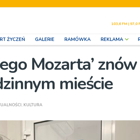
103,6 FM | 97,0 
RT ŻYCZEŃ
GALERIE
RAMÓWKA
REKLAMA
iego Mozarta’ znów
dzinnym mieście
TUALNOŚCI
,
KULTURA