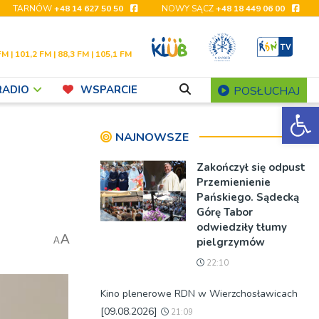
TARNÓW
+48 14 627 50 50
NOWY SĄCZ
+48 18 449 06 00
FM | 101,2 FM | 88,3 FM | 105,1 FM
RADIO
WSPARCIE
POSŁUCHAJ
Ot
NAJNOWSZE
Zakończył się odpust
Przemienienie
Pańskiego. Sądecką
Górę Tabor
odwiedziły tłumy
A
pielgrzymów
A
22:10
Kino plenerowe RDN w Wierzchosławicach
[09.08.2026]
21:09