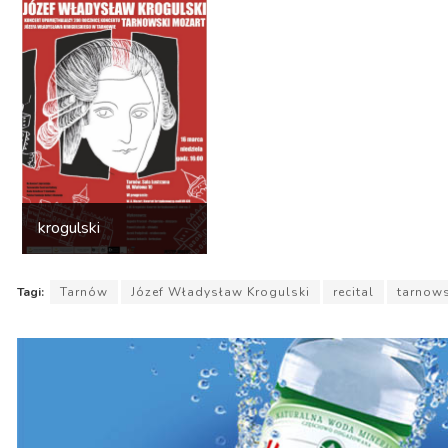
krogulski
Tagi:
Tarnów
Józef Władysław Krogulski
recital
tarnows