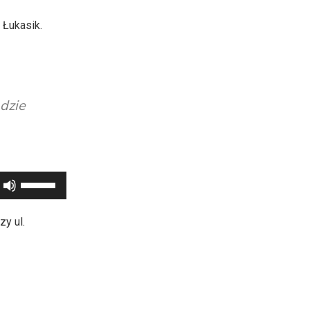
 Łukasik.
dzie
Używaj
strzałek
do
zy ul.
góry
oraz
do
dołu
aby