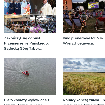
Zakończył się odpust
Kino plenerowe RDN w
Przemienienie Pańskiego.
Wierzchosławicach
Sądecką Górę Tabor
odwiedziły tłumy
pielgrzymów
Ciało kobiety wyłowione z
Rolnicy kończą żniwa – 