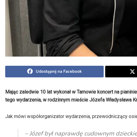
Udostępnij na Facebook
Mając zaledwie 10 lat wykonał w Tarnowie koncert na pianini
tego wydarzenia, w rodzinnym mieście Józefa Władysława Kro
Jak mówi współorganizator wydarzenia, przewodniczący osiedl
– Józef był naprawdę cudownym dzieckiem