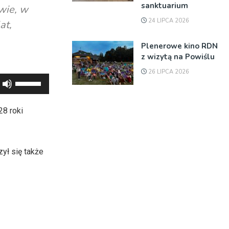
sanktuarium
owie, w
24 LIPCA 2026
at,
Plenerowe kino RDN
z wizytą na Powiślu
26 LIPCA 2026
Używaj
strzałek
do
28 roki
góry
oraz
do
ył się także
dołu
aby
zwiększyć
lub
zmniejszyć
głośność.