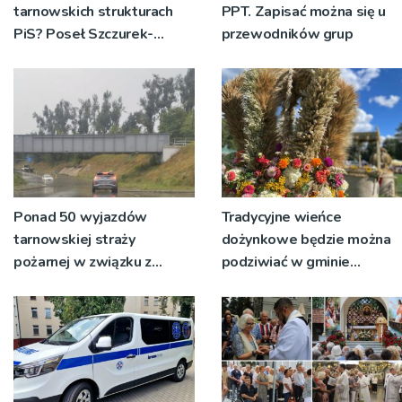
tarnowskich strukturach
PPT. Zapisać można się u
PiS? Poseł Szczurek-
przewodników grup
Żelazko: 'Ja skupiam się na
pracy parlamentarzysty’
Ponad 50 wyjazdów
Tradycyjne wieńce
tarnowskiej straży
dożynkowe będzie można
pożarnej w związku z
podziwiać w gminie
burzami i ulewami
Ryglice