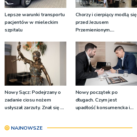
Lepsze warunki transportu
Chorzy i cierpiący modlą się
pacjentów w mieleckim
przed Jezusem
szpitalu
Przemienionym.
Przystępują do sakramentu
namaszczenia [ZDJĘCIA]
Nowy Sącz: Podejrzany o
Nowy początek po
zadanie ciosu nożem
długach. Czym jest
usłyszał zarzuty. Znał się z
upadłość konsumencka i
pokrzywdzonym
kiedy staje się jedynym
rozsądnym wyjściem?
NAJNOWSZE