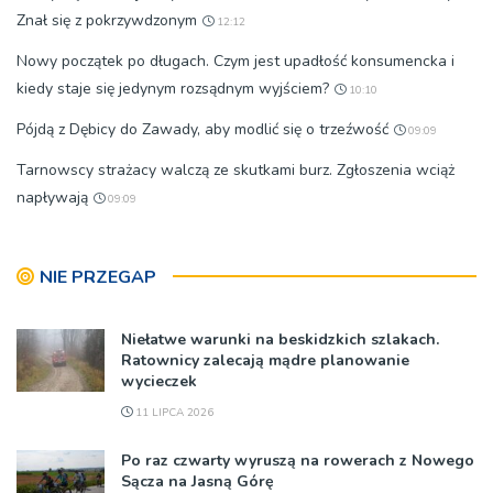
Znał się z pokrzywdzonym
12:12
Nowy początek po długach. Czym jest upadłość konsumencka i
kiedy staje się jedynym rozsądnym wyjściem?
10:10
Pójdą z Dębicy do Zawady, aby modlić się o trzeźwość
09:09
Tarnowscy strażacy walczą ze skutkami burz. Zgłoszenia wciąż
napływają
09:09
NIE PRZEGAP
Niełatwe warunki na beskidzkich szlakach.
Ratownicy zalecają mądre planowanie
wycieczek
11 LIPCA 2026
Po raz czwarty wyruszą na rowerach z Nowego
Sącza na Jasną Górę