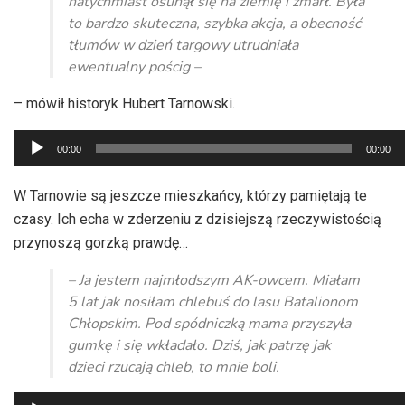
natychmiast osunął się na ziemię i zmarł. Była
to bardzo skuteczna, szybka akcja, a obecność
tłumów w dzień targowy utrudniała
ewentualny pościg –
– mówił historyk Hubert Tarnowski.
Odtwarzacz
00:00
00:00
plików
dźwiękowych
W Tarnowie są jeszcze mieszkańcy, którzy pamiętają te
czasy. Ich echa w zderzeniu z dzisiejszą rzeczywistością
przynoszą gorzką prawdę…
– Ja jestem najmłodszym AK-owcem. Miałam
5 lat jak nosiłam chlebuś do lasu Batalionom
Chłopskim. Pod spódniczką mama przyszyła
gumkę i się wkładało. Dziś, jak patrzę jak
dzieci rzucają chleb, to mnie boli.
Odtwarzacz