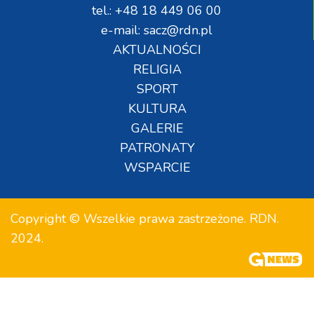
tel.: +48 18 449 06 00
e-mail: sacz@rdn.pl
AKTUALNOŚCI
RELIGIA
SPORT
KULTURA
GALERIE
PATRONATY
WSPARCIE
Copyright © Wszelkie prawa zastrzeżone. RDN.
2024.