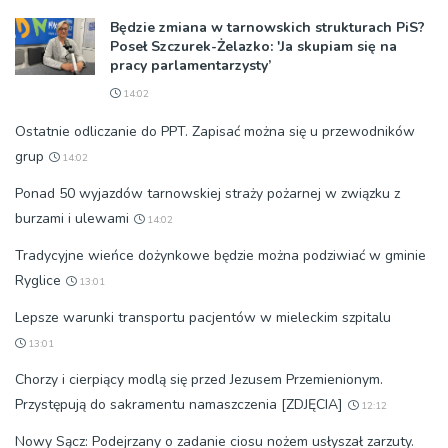
Będzie zmiana w tarnowskich strukturach PiS?
Poseł Szczurek-Żelazko: 'Ja skupiam się na
pracy parlamentarzysty’
14:02
Ostatnie odliczanie do PPT. Zapisać można się u przewodników
grup
14:02
Ponad 50 wyjazdów tarnowskiej straży pożarnej w związku z
burzami i ulewami
14:02
Tradycyjne wieńce dożynkowe będzie można podziwiać w gminie
Ryglice
13:01
Lepsze warunki transportu pacjentów w mieleckim szpitalu
13:01
Chorzy i cierpiący modlą się przed Jezusem Przemienionym.
Przystępują do sakramentu namaszczenia [ZDJĘCIA]
12:12
Nowy Sącz: Podejrzany o zadanie ciosu nożem usłyszał zarzuty.