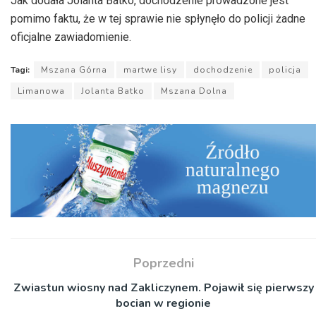
Jak dodała Jolanta Batko, dochodzenie prowadzone jest
pomimo faktu, że w tej sprawie nie spłynęło do policji żadne
oficjalne zawiadomienie.
Tagi:
Mszana Górna
martwe lisy
dochodzenie
policja
Limanowa
Jolanta Batko
Mszana Dolna
Poprzedni
Zwiastun wiosny nad Zakliczynem. Pojawił się pierwszy
bocian w regionie