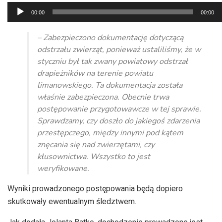
Odtwarzacz
00:00
00:00
plików
dźwiękowych
– Zabezpieczono dokumentację dotyczącą
odstrzału zwierząt, ponieważ ustaliliśmy, że w
styczniu był tak zwany powiatowy odstrzał
drapieżników na terenie powiatu
limanowskiego. Ta dokumentacja została
właśnie zabezpieczona. Obecnie trwa
postępowanie przygotowawcze w tej sprawie.
Sprawdzamy, czy doszło do jakiegoś zdarzenia
przestępczego, między innymi pod kątem
znęcania się nad zwierzętami, czy
kłusownictwa. Wszystko to jest
weryfikowane.
Wyniki prowadzonego postępowania będą dopiero
skutkowały ewentualnym śledztwem.