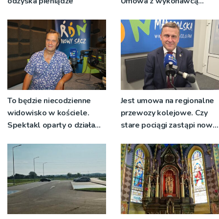
odzyska pieniądze
Umowa z wykonawcą
wyłonionym w przetargu
nie zostanie podpisana
To będzie niecodzienne
Jest umowa na regionalne
widowisko w kościele.
przewozy kolejowe. Czy
Spektakl oparty o działa
stare pociągi zastąpi nowy
św. Teresy Wielkiej
tabor?