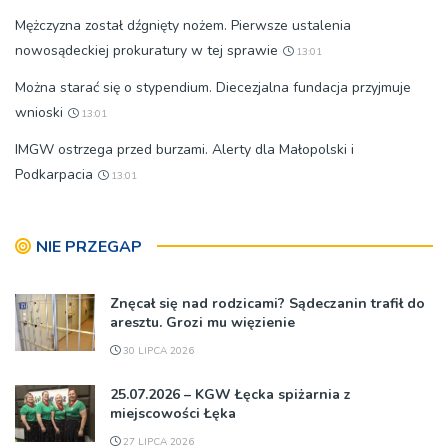
Mężczyzna został dźgnięty nożem. Pierwsze ustalenia
nowosądeckiej prokuratury w tej sprawie
13:01
Można starać się o stypendium. Diecezjalna fundacja przyjmuje
wnioski
13:01
IMGW ostrzega przed burzami. Alerty dla Małopolski i
Podkarpacia
13:01
NIE PRZEGAP
Znęcał się nad rodzicami? Sądeczanin trafił do
aresztu. Grozi mu więzienie
30 LIPCA 2026
25.07.2026 – KGW Łęcka spiżarnia z
miejscowości Łęka
27 LIPCA 2026