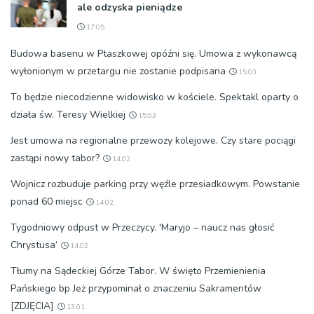
ale odzyska pieniądze
17:05
Budowa basenu w Ptaszkowej opóźni się. Umowa z wykonawcą
wyłonionym w przetargu nie zostanie podpisana
15:03
To będzie niecodzienne widowisko w kościele. Spektakl oparty o
działa św. Teresy Wielkiej
15:03
Jest umowa na regionalne przewozy kolejowe. Czy stare pociągi
zastąpi nowy tabor?
14:02
Wojnicz rozbuduje parking przy węźle przesiadkowym. Powstanie
ponad 60 miejsc
14:02
Tygodniowy odpust w Przeczycy. 'Maryjo – naucz nas głosić
Chrystusa’
14:02
Tłumy na Sądeckiej Górze Tabor. W święto Przemienienia
Pańskiego bp Jeż przypominał o znaczeniu Sakramentów
[ZDJĘCIA]
13:01