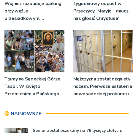
Wojnicz rozbuduje parking
Tygodniowy odpust w
przy węźle
Przeczycy. 'Maryjo – naucz
przesiadkowym.
nas głosić Chrystusa’
Powstanie ponad 60
miejsc
Tłumy na Sądeckiej Górze
Mężczyzna został dźgnięty
Tabor. W święto
nożem. Pierwsze ustalenia
Przemienienia Pańskiego
nowosądeckiej prokuratury
bp Jeż przypominał o
w tej sprawie
znaczeniu Sakramentów
NAJNOWSZE
[ZDJĘCIA]
Senior został oszukany na 78 tysięcy złotych,