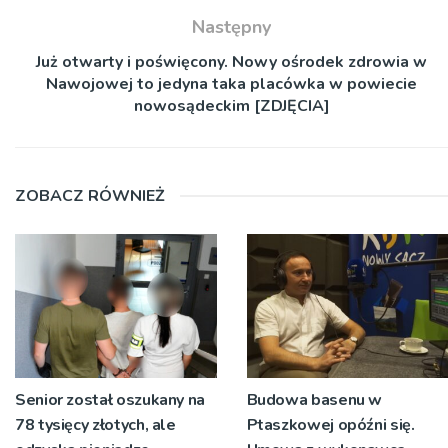
Następny
Już otwarty i poświęcony. Nowy ośrodek zdrowia w
Nawojowej to jedyna taka placówka w powiecie
nowosądeckim [ZDJĘCIA]
ZOBACZ RÓWNIEŻ
Senior został oszukany na
Budowa basenu w
78 tysięcy złotych, ale
Ptaszkowej opóźni się.