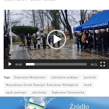
Odtwarzacz
video
00:00
00:21
Tagi:
Żołnierze Niezłomni
żołnierze wyklęci
pomnik
Narodowy Dzień Pamięci Żołnierzy Wyklętych
hołd
apel pamięci
obchody
Dąbrowa Tarnowska