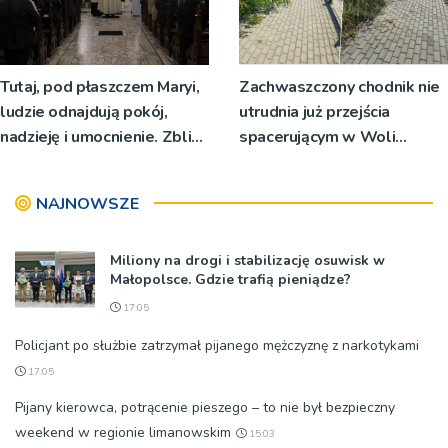
Tutaj, pod płaszczem Maryi,
Zachwaszczony chodnik nie
ludzie odnajdują pokój,
utrudnia już przejścia
nadzieję i umocnienie. Zbliża
spacerującym w Woli
się odpust w Bruśniku
Rzędzińskiej. Interwencja
RDN
NAJNOWSZE
Miliony na drogi i stabilizację osuwisk w
Małopolsce. Gdzie trafią pieniądze?
17:05
Policjant po służbie zatrzymał pijanego mężczyznę z narkotykami
17:05
Pijany kierowca, potrącenie pieszego – to nie był bezpieczny
weekend w regionie limanowskim
15:03