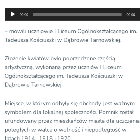
Odtwarzacz
00:00
00:00
plików
dźwiękowych
– mówili uczniowie I Liceum Ogólnokształcącego im.
Tadeusza Kościuszki w Dąbrowie Tarnowskiej.
Złożenie kwiatów było poprzedzone częścią
artystyczną, wykonaną przez uczniów I Liceum
Ogólnokształcącego im. Tadeusza Kościuszki w
Dąbrowie Tarnowskiej.
Miejsce, w którym odbyły się obchody, jest ważnym
symbolem dla lokalnej społeczności. Pomnik został
ufundowany przez mieszkańców miasta dla uczczenia
poległych w walce o wolność i niepodległość w
latach 1914 -1918 i 1920.