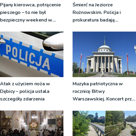
Pijany kierowca, potrącenie
Śmierć na Jeziorze
pieszego – to nie był
Rożnowskim. Policja i
bezpieczny weekend w
prokuratura badają
regionie limanowskim
okoliczności zdarzenia
Atak z użyciem noża w
Muzyka patriotyczna w
Dębicy – policja ustala
rocznicę Bitwy
szczegóły zdarzenia
Warszawskiej. Koncert przy
dąbrowskiej bazylice