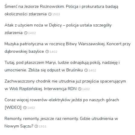
Śmierć na Jeziorze Rożnowskim. Policja i prokuratura badają
okoliczności zdarzenia
15:03
Atak z użyciem noża w Dębicy – policja ustala szczegóły
zdarzenia
14:02
Muzyka patriotyczna w rocznicę Bitwy Warszawskiej. Koncert przy
dąbrowskiej bazylice
14:02
Tutaj, pod płaszczem Maryi, ludzie odnajdują pokój, nadzieję i
umocnienie. Zbliża się odpust w Bruśniku
14:02
Zachwaszczony chodnik nie utrudnia już przejścia spacerującym
w Woli Rzędzińskiej. Interwencja RDN
14:02
Coraz więcej rowerów-elektryków jeździ po naszych górach
[WIDEO]
14:02
Remonty, remonty, jeszcze raz remonty. Gdzie utrudnienia w
Nowym Sączu?
13:01