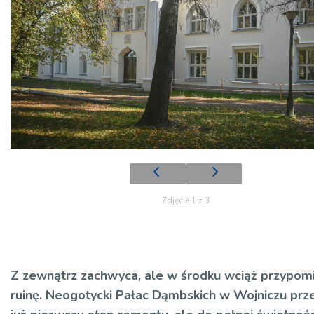
Zdjęcie 1 z 3
Z zewnątrz zachwyca, ale w środku wciąż przypom
ruinę. Neogotycki Pałac Dąmbskich w Wojniczu prz