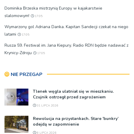
Dominika Brzeska mistrzynią Europy w kajakarstwie
slalomowym!
17:05
Wymarzony gol Adriana Danka. Kapitan Sandecji czekał na niego
latami
17:05
Rusza 59. Festiwal im. Jana Kiepury. Radio RDN będzie nadawać z
Krynicy-Zdroju
17:05
NIE PRZEGAP
Tlenek węgla ulatniał się w mieszkaniu.
Czujnik ostrzegł przed zagrożeniem
31 LIPCA 2026
Rewolucja na przystankach. Stare 'bunkry’
odejdą w zapomnienie
8 LIPCA 2026