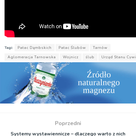
Tagi:
Pałac Dąmbskich
Pałac Ślubów
Tarnów
Aglomeracja Tarnowska
Wojnicz
ślub
Urząd Stanu Cyw
Poprzedni
Systemy wystawiennicze – dlaczego warto z nich