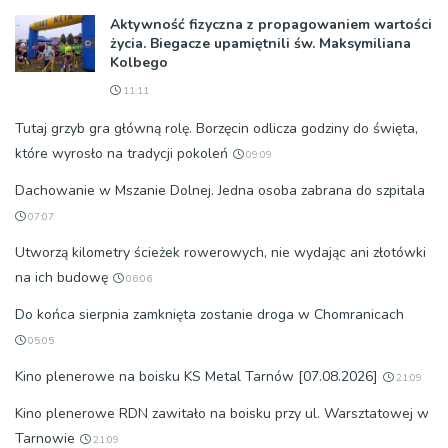
Aktywność fizyczna z propagowaniem wartości
życia. Biegacze upamiętnili św. Maksymiliana
Kolbego
11:11
Tutaj grzyb gra główną rolę. Borzęcin odlicza godziny do święta,
które wyrosło na tradycji pokoleń
09:09
Dachowanie w Mszanie Dolnej. Jedna osoba zabrana do szpitala
07:07
Utworzą kilometry ścieżek rowerowych, nie wydając ani złotówki
na ich budowę
06:06
Do końca sierpnia zamknięta zostanie droga w Chomranicach
05:05
Kino plenerowe na boisku KS Metal Tarnów [07.08.2026]
21:09
Kino plenerowe RDN zawitało na boisku przy ul. Warsztatowej w
Tarnowie
21:09