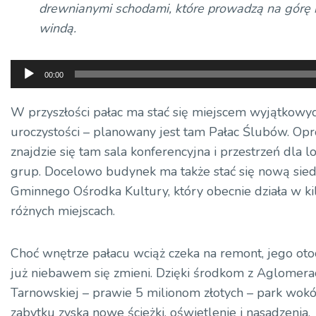
drewnianymi schodami, które prowadzą na górę i
windą.
Odtwarzacz
00:00
plików
dźwiękowych
W przyszłości pałac ma stać się miejscem wyjątkowy
uroczystości – planowany jest tam Pałac Ślubów. Opr
znajdzie się tam sala konferencyjna i przestrzeń dla l
grup. Docelowo budynek ma także stać się nową sied
Gminnego Ośrodka Kultury, który obecnie działa w ki
różnych miejscach.
Choć wnętrze pałacu wciąż czeka na remont, jego oto
już niebawem się zmieni. Dzięki środkom z Aglomerac
Tarnowskiej – prawie 5 milionom złotych – park wokó
zabytku zyska nowe ścieżki, oświetlenie i nasadzenia.