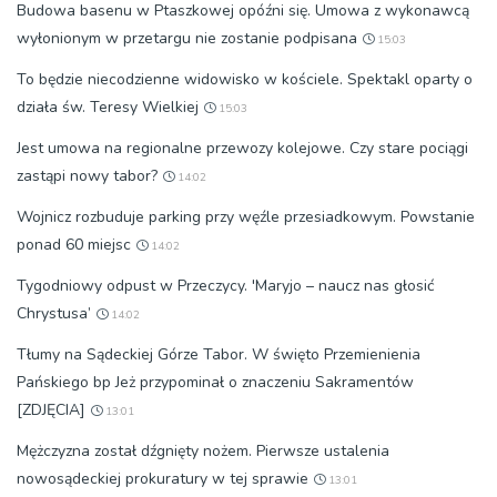
Budowa basenu w Ptaszkowej opóźni się. Umowa z wykonawcą
wyłonionym w przetargu nie zostanie podpisana
15:03
To będzie niecodzienne widowisko w kościele. Spektakl oparty o
działa św. Teresy Wielkiej
15:03
Jest umowa na regionalne przewozy kolejowe. Czy stare pociągi
zastąpi nowy tabor?
14:02
Wojnicz rozbuduje parking przy węźle przesiadkowym. Powstanie
ponad 60 miejsc
14:02
Tygodniowy odpust w Przeczycy. 'Maryjo – naucz nas głosić
Chrystusa’
14:02
Tłumy na Sądeckiej Górze Tabor. W święto Przemienienia
Pańskiego bp Jeż przypominał o znaczeniu Sakramentów
[ZDJĘCIA]
13:01
Mężczyzna został dźgnięty nożem. Pierwsze ustalenia
nowosądeckiej prokuratury w tej sprawie
13:01