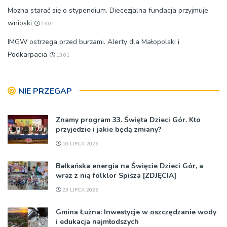
Można starać się o stypendium. Diecezjalna fundacja przyjmuje
wnioski
13:01
IMGW ostrzega przed burzami. Alerty dla Małopolski i
Podkarpacia
13:01
NIE PRZEGAP
Znamy program 33. Święta Dzieci Gór. Kto
przyjedzie i jakie będą zmiany?
10 LIPCA 2026
Bałkańska energia na Święcie Dzieci Gór, a
wraz z nią folklor Spisza [ZDJĘCIA]
23 LIPCA 2026
Gmina Łużna: Inwestycje w oszczędzanie wody
i edukacja najmłodszych