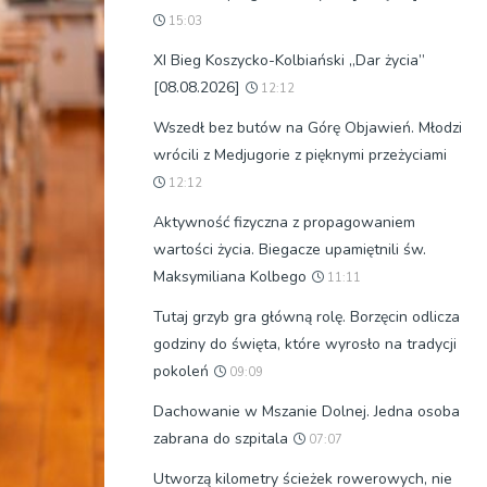
15:03
XI Bieg Koszycko-Kolbiański „Dar życia”
[08.08.2026]
12:12
Wszedł bez butów na Górę Objawień. Młodzi
wrócili z Medjugorie z pięknymi przeżyciami
12:12
Aktywność fizyczna z propagowaniem
wartości życia. Biegacze upamiętnili św.
Maksymiliana Kolbego
11:11
Tutaj grzyb gra główną rolę. Borzęcin odlicza
godziny do święta, które wyrosło na tradycji
pokoleń
09:09
Dachowanie w Mszanie Dolnej. Jedna osoba
zabrana do szpitala
07:07
Utworzą kilometry ścieżek rowerowych, nie