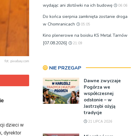
wydając ani złotówki na ich budowę
06:06
Do końca sierpnia zamknięta zostanie droga
w Chomranicach
05:05
Kino plenerowe na boisku KS Metal Tarnów
[07.08.2026]
21:09
fot. pixabay.com
NIE PRZEGAP
Dawne zwyczaje
Pogórza we
współczesnej
odsłonie – w
ie
Jastrzębi ożyją
tradycje
21 LIPCA 2026
cji dzieci w
, dyrektor