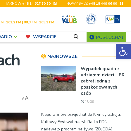
TARNÓW
+48 14 627 50 50
NOWY SĄCZ
+48 18 449 06 00
FM | 101,2 FM | 88,3 FM | 105,1 FM
RADIO
WSPARCIE
POSŁUCHAJ
Ot
ach
NAJNOWSZE
Wypadek quada z
udziałem dzieci. LPR
zabrał jedną z
poszkodowanych
osób
A
A
18:06
Kiepura znów przyjechał do Krynicy-Zdroju.
Kultowy Festiwal ruszył. Radio RDN
nadawało program na żywo [ZDJĘCIA]