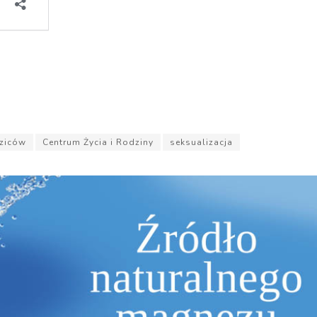
ziców
Centrum Życia i Rodziny
seksualizacja