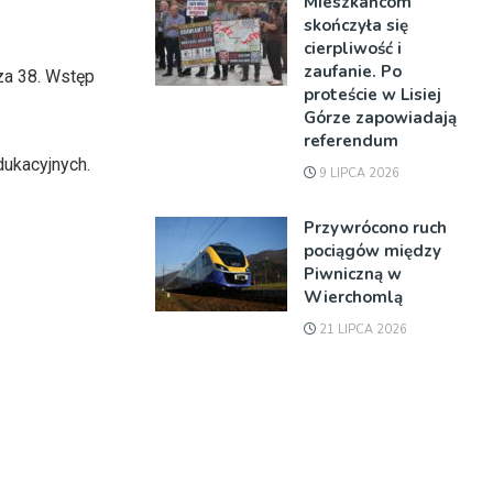
Mieszkańcom
skończyła się
cierpliwość i
zaufanie. Po
za 38. Wstęp
proteście w Lisiej
Górze zapowiadają
referendum
dukacyjnych.
9 LIPCA 2026
Przywrócono ruch
pociągów między
Piwniczną w
Wierchomlą
21 LIPCA 2026