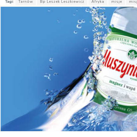
Tagi:
Tarnów
Bp Leszek Leszkiewicz
Afryka
misje
mis