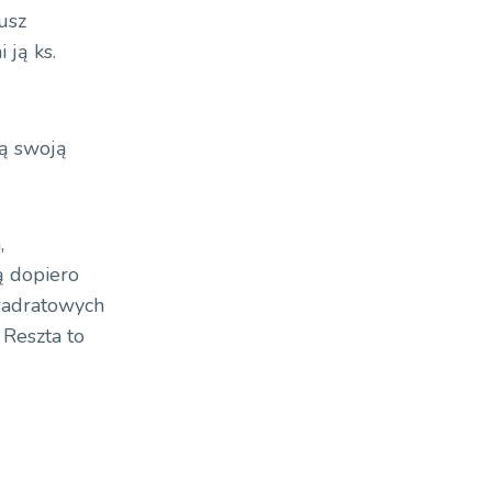
usz
 ją ks.
ją swoją
,
ą dopiero
kwadratowych
. Reszta to