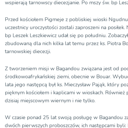
wspierają tarnowscy diecezjanie. Po mszy św. bp Les
Przed kościołem Pigmeje z pobliskiej wioski Ngudnu 
uczestnicy uroczystości zostali zaproszeni na posiłe
bp Leszek Leszkiewicz udał się po południu. Zobaczył
zbudowaną dla nich kilka lat temu przez ks. Piotra 
tarnowskiej diecezji.
Z tworzeniem misji w Bagandou związana jest od poc
środkowoafrykańskiej ziemi, obecnie w Bouar. Wybudo
lata jego następcą był ks. Mieczysław Pająk, który 
pięknym kościołem i kaplicami w wioskach. Również p
dzisiaj miejscowym wiernym i nie tylko.
W czasie ponad 25 lat swoją posługę w Bagandou zaz
dwóch pierwszych proboszczów, ich następcami byli: ks