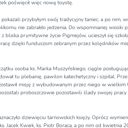
zek poświęcił więc nową toyotę.
pokazali przybyłym swój tradycyjny taniec, a po nim, w
k. Nikomu nie zabrakło jedzenia. Do wspomnianej wioski p
 z bliska prymitywne życie Pigmejów, ucieszył się szkoł
Boracę dzięki funduszom zebranym przez kolędników mis
zątku osoba ks. Marka Muszyńskiego, ciągle posługują
wał tu plebanię, pawilon katechetyczny i szpital. Prze
pozostawił misję z wybudowanym przez niego w wielkim 
ozostali proboszczowie pozostawili ślady swojej pracy
naczyło dziewięciu tarnowskich księży. Oprócz wymien
. Jacek Kwiek, ks. Piotr Boraca, a po nim od kwietnia 20