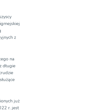
szyscy
igmejskiej
ą
yjnych z
cego na
z długie
trudzie
 służące
ionych już
22 r. jest