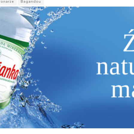
jonarze
Bagandou