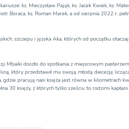
riusze: ks. Mieczysław Pająk, ks. Jacek Kwiek, ks. Mate
iotr Boraca, ks. Roman Marek, a od sierpnia 2022 r. pełni
skich, szczepu i języka Aka, których od początku otacza
zji Mbaïki doszło do spotkania z miejscowym pasterzem
ną, który przedstawił mu swoją młodą diecezję licząc
, gdzie pracują nasi księża jest równa w kilometrach 
ełna 30 księży, z których tylko sześciu to rodzimi kapłani