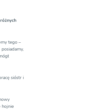
 różnych
emy tego –
o posiadamy,
 mógł
acę sióstr i
 nowy
 hojnie