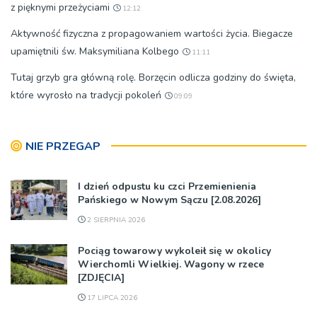
z pięknymi przeżyciami
12:12
Aktywność fizyczna z propagowaniem wartości życia. Biegacze
upamiętnili św. Maksymiliana Kolbego
11:11
Tutaj grzyb gra główną rolę. Borzęcin odlicza godziny do święta,
które wyrosło na tradycji pokoleń
09:09
NIE PRZEGAP
I dzień odpustu ku czci Przemienienia
Pańskiego w Nowym Sączu [2.08.2026]
2 SIERPNIA 2026
Pociąg towarowy wykoleił się w okolicy
Wierchomli Wielkiej. Wagony w rzece
[ZDJĘCIA]
17 LIPCA 2026