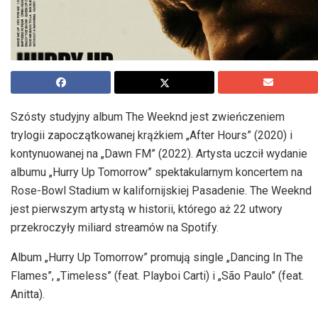
Szósty studyjny album The Weeknd jest zwieńczeniem
trylogii zapoczątkowanej krążkiem „After Hours” (2020) i
kontynuowanej na „Dawn FM” (2022). Artysta uczcił wydanie
albumu „Hurry Up Tomorrow” spektakularnym koncertem na
Rose-Bowl Stadium w kalifornijskiej Pasadenie. The Weeknd
jest pierwszym artystą w historii, którego aż 22 utwory
przekroczyły miliard streamów na Spotify.
Album „Hurry Up Tomorrow” promują single „Dancing In The
Flames”, „Timeless” (feat. Playboi Carti) i „São Paulo” (feat.
Anitta).