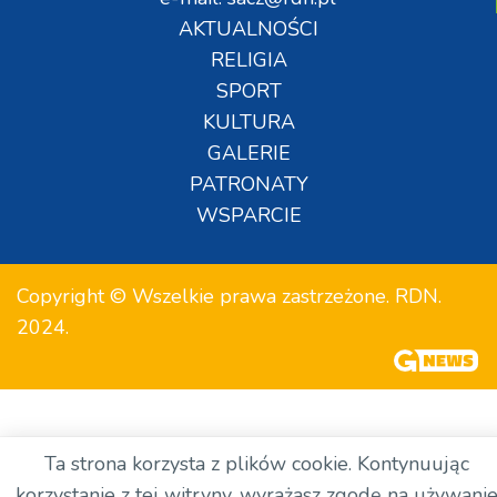
AKTUALNOŚCI
RELIGIA
SPORT
KULTURA
GALERIE
PATRONATY
WSPARCIE
Copyright © Wszelkie prawa zastrzeżone. RDN.
2024.
Ta strona korzysta z plików cookie. Kontynuując
korzystanie z tej witryny, wyrażasz zgodę na używani