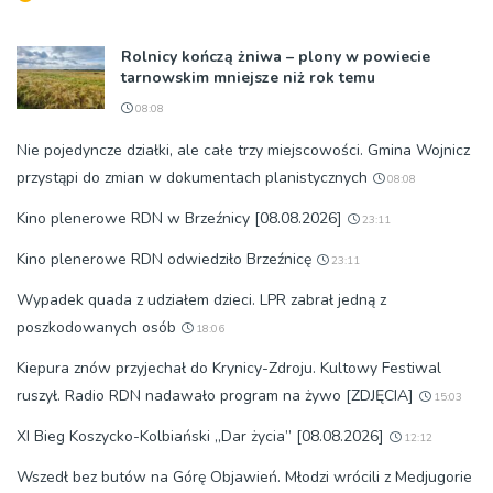
Rolnicy kończą żniwa – plony w powiecie
tarnowskim mniejsze niż rok temu
08:08
Nie pojedyncze działki, ale całe trzy miejscowości. Gmina Wojnicz
przystąpi do zmian w dokumentach planistycznych
08:08
Kino plenerowe RDN w Brzeźnicy [08.08.2026]
23:11
Kino plenerowe RDN odwiedziło Brzeźnicę
23:11
Wypadek quada z udziałem dzieci. LPR zabrał jedną z
poszkodowanych osób
18:06
Kiepura znów przyjechał do Krynicy-Zdroju. Kultowy Festiwal
ruszył. Radio RDN nadawało program na żywo [ZDJĘCIA]
15:03
XI Bieg Koszycko-Kolbiański „Dar życia” [08.08.2026]
12:12
Wszedł bez butów na Górę Objawień. Młodzi wrócili z Medjugorie