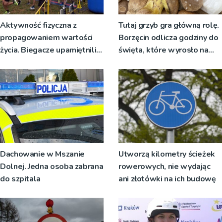
Aktywność fizyczna z
Tutaj grzyb gra główną rolę.
propagowaniem wartości
Borzęcin odlicza godziny do
życia. Biegacze upamiętnili
święta, które wyrosło na
św. Maksymiliana Kolbego
tradycji pokoleń
Dachowanie w Mszanie
Utworzą kilometry ścieżek
Dolnej. Jedna osoba zabrana
rowerowych, nie wydając
do szpitala
ani złotówki na ich budowę