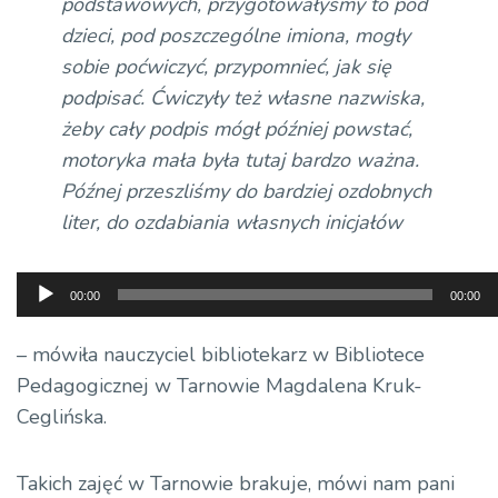
podstawowych, przygotowałyśmy to pod
dzieci, pod poszczególne imiona, mogły
sobie poćwiczyć, przypomnieć, jak się
podpisać. Ćwiczyły też własne nazwiska,
żeby cały podpis mógł później powstać,
motoryka mała była tutaj bardzo ważna.
Późnej przeszliśmy do bardziej ozdobnych
liter, do ozdabiania własnych inicjałów
Odtwarzacz
00:00
00:00
plików
dźwiękowych
– mówiła nauczyciel bibliotekarz w Bibliotece
Pedagogicznej w Tarnowie Magdalena Kruk-
Ceglińska.
Takich zajęć w Tarnowie brakuje, mówi nam pani