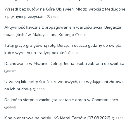
Wszedł bez butów na Górę Objawień. Młodzi wrócili z Medjugorie
z pięknymi przeżyciami
12:12
Aktywność fizyczna z propagowaniem wartości życia. Biegacze
upamiętnili św. Maksymiliana Kolbego
11:11
Tutaj grzyb gra główną rolę. Borzęcin odlicza godziny do święta,
które wyrosło na tradycji pokoleń
09:09
Dachowanie w Mszanie Dolnej. Jedna osoba zabrana do szpitala
07:07
Utworzą kilometry ścieżek rowerowych, nie wydając ani złotówki
na ich budowę
06:06
Do końca sierpnia zamknięta zostanie droga w Chomranicach
05:05
Kino plenerowe na boisku KS Metal Tarnów [07.08.2026]
21:09