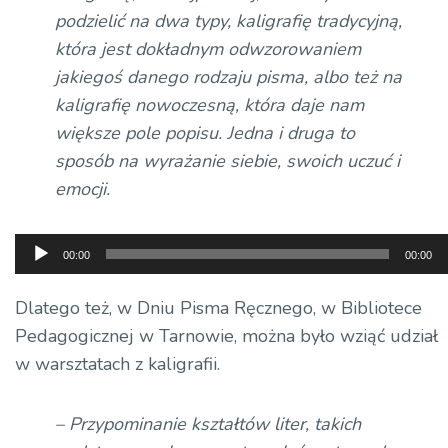
podzielić na dwa typy, kaligrafię tradycyjną,
która jest dokładnym odwzorowaniem
jakiegoś danego rodzaju pisma, albo też na
kaligrafię nowoczesną, która daje nam
większe pole popisu. Jedna i druga to
sposób na wyrażanie siebie, swoich uczuć i
emocji.
Odtwarzacz
00:00
00:00
plików
dźwiękowych
Dlatego też, w Dniu Pisma Ręcznego, w Bibliotece
Pedagogicznej w Tarnowie, można było wziąć udział
w warsztatach z kaligrafii.
– Przypominanie kształtów liter, takich