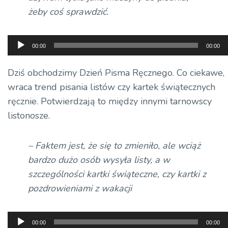
żeby coś sprawdzić.
Odtwarzacz
00:00
00:00
plików
dźwiękowych
Dziś obchodzimy Dzień Pisma Ręcznego. Co ciekawe,
wraca trend pisania listów czy kartek świątecznych
ręcznie. Potwierdzają to między innymi tarnowscy
listonosze.
– Faktem jest, że się to zmieniło, ale wciąż
bardzo dużo osób wysyła listy, a w
szczególności kartki świąteczne, czy kartki z
pozdrowieniami z wakacji
Odtwarzacz
00:00
00:00