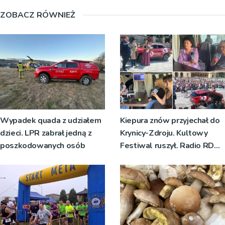
ZOBACZ RÓWNIEŻ
Wypadek quada z udziałem
Kiepura znów przyjechał do
dzieci. LPR zabrał jedną z
Krynicy-Zdroju. Kultowy
poszkodowanych osób
Festiwal ruszył. Radio RDN
nadawało program na żywo
[ZDJĘCIA]