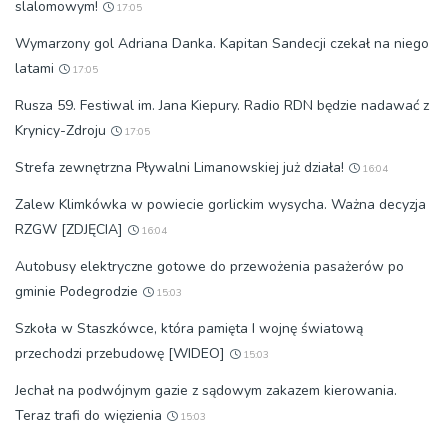
slalomowym!
17:05
Wymarzony gol Adriana Danka. Kapitan Sandecji czekał na niego
latami
17:05
Rusza 59. Festiwal im. Jana Kiepury. Radio RDN będzie nadawać z
Krynicy-Zdroju
17:05
Strefa zewnętrzna Pływalni Limanowskiej już działa!
16:04
Zalew Klimkówka w powiecie gorlickim wysycha. Ważna decyzja
RZGW [ZDJĘCIA]
16:04
Autobusy elektryczne gotowe do przewożenia pasażerów po
gminie Podegrodzie
15:03
Szkoła w Staszkówce, która pamięta I wojnę światową
przechodzi przebudowę [WIDEO]
15:03
Jechał na podwójnym gazie z sądowym zakazem kierowania.
Teraz trafi do więzienia
15:03