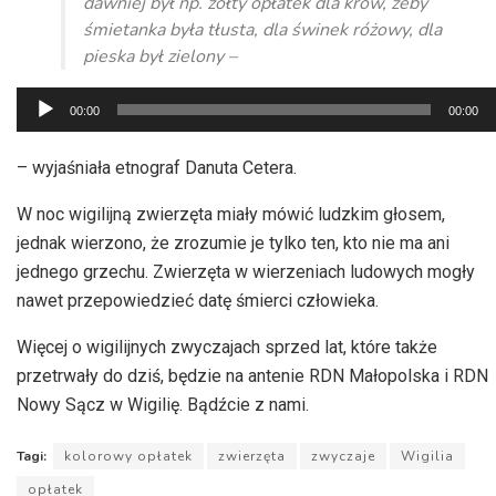
dawniej był np. żółty opłatek dla krów, żeby
śmietanka była tłusta, dla świnek różowy, dla
pieska był zielony –
Odtwarzacz
00:00
00:00
plików
dźwiękowych
– wyjaśniała etnograf Danuta Cetera.
W noc wigilijną zwierzęta miały mówić ludzkim głosem,
jednak wierzono, że zrozumie je tylko ten, kto nie ma ani
jednego grzechu. Zwierzęta w wierzeniach ludowych mogły
nawet przepowiedzieć datę śmierci człowieka.
Więcej o wigilijnych zwyczajach sprzed lat, które także
przetrwały do dziś, będzie na antenie RDN Małopolska i RDN
Nowy Sącz w Wigilię. Bądźcie z nami.
Tagi:
kolorowy opłatek
zwierzęta
zwyczaje
Wigilia
opłatek