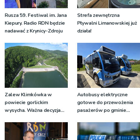
Rusza 59. Festiwal im. Jana
Strefa zewnętrzna
Kiepury. Radio RDN będzie
Pływalni Limanowskiej już
nadawać z Krynicy-Zdroju
działa!
Zalew Klimkówka w
Autobusy elektryczne
powiecie gorlickim
gotowe do przewożenia
wysycha. Ważna decyzja
pasażerów po gminie
RZGW [ZDJĘCIA]
Podegrodzie