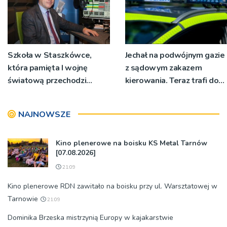
Szkoła w Staszkówce,
Jechał na podwójnym gazie
która pamięta I wojnę
z sądowym zakazem
światową przechodzi
kierowania. Teraz trafi do
przebudowę [WIDEO]
więzienia
NAJNOWSZE
Kino plenerowe na boisku KS Metal Tarnów
[07.08.2026]
21:09
Kino plenerowe RDN zawitało na boisku przy ul. Warsztatowej w
Tarnowie
21:09
Dominika Brzeska mistrzynią Europy w kajakarstwie