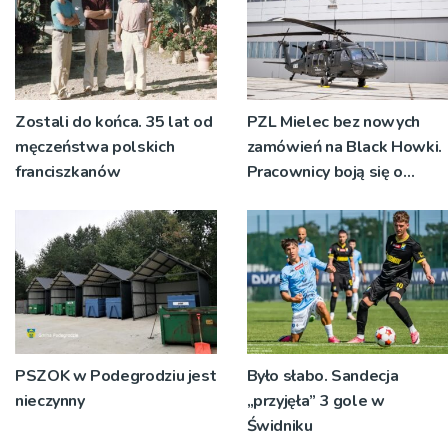
Zostali do końca. 35 lat od
PZL Mielec bez nowych
męczeństwa polskich
zamówień na Black Howki.
franciszkanów
Pracownicy boją się o
swoją przyszłość
PSZOK w Podegrodziu jest
Było słabo. Sandecja
nieczynny
„przyjęła” 3 gole w
Świdniku