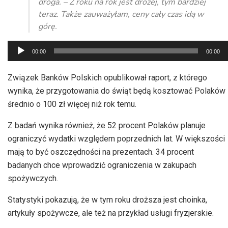
droga. – Z roku na rok jest drożej, tym bardziej
teraz. Także zauważyłam, ceny cały czas idą w
górę.
Odtwarzacz
00:00
00:00
plików
dźwiękowych
Związek Banków Polskich opublikował raport, z którego
wynika, że przygotowania do świąt będą kosztować Polaków
średnio o 100 zł więcej niż rok temu.
Z badań wynika również, że 52 procent Polaków planuje
ograniczyć wydatki względem poprzednich lat. W większości
mają to być oszczędności na prezentach. 34 procent
badanych chce wprowadzić ograniczenia w zakupach
spożywczych.
Statystyki pokazują, że w tym roku droższa jest choinka,
artykuły spożywcze, ale też na przykład usługi fryzjerskie.