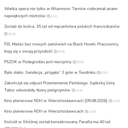
Wielka opera nie tylko w filharmonii. Tarnów rozbrzmiał ariami
największych mistrzów
11:11
Zostali do końca. 35 lat od męczeństwa polskich franciszkanów
10:10
PZL Mielec bez nowych zamówień na Black Howki. Pracownicy
boją się o swoją przyszłość
09:09
PSZOK w Podegrodziu jest nieczynny
09:09
Było słabo. Sandecja „przyjęła” 3 gole w Świdniku
07:07
Zakończył się odpust Przemienienie Pańskiego. Sądecką Górę
Tabor odwiedziły tłumy pielgrzymów
22:10
Kino plenerowe RDN w Wierzchosławicach [09.08.2026]
21:09
Kino plenerowe RDN w Wierzchosławicach
21:09
Kościół w Stróżnej został konsekrowany. Parafia ma 40 lat