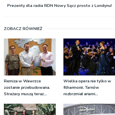
Prezenty dla radia RDN Nowy Sącz prosto z Londynu!
ZOBACZ RÓWNIEŻ
Remiza w Wawrzce
Wielka opera nie tylko w
zostanie przebudowana.
filharmonii. Tarnów
Strażacy muszą teraz
rozbrzmiał ariami
wyjeżdżać z garażu
największych mistrzów
wozem, żeby mieć miejsce
do przebierania na akcję