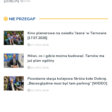
[ZDJĘCIA]
20:08
NIE PRZEGAP
Kino plenerowe na osiedlu 'Jasna’ w Tarnowie
[17.07.2026]
17 LIPCA 2026
Mówi, co i gdzie można budować. Tarnów ma
już plan ogólny
24 LIPCA 2026
Powstanie stacja kolejowa Stróża koło Dobrej.
„Bezwzględnie musi być tam parking” [WIDEO]
13 LIPCA 2026