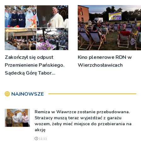
Zakończył się odpust
Kino plenerowe RDN w
Przemienienie Pańskiego.
Wierzchosławicach
Sądecką Górę Tabor
odwiedziły tłumy
pielgrzymów
NAJNOWSZE
Remiza w Wawrzce zostanie przebudowana.
Strażacy muszą teraz wyjeżdżać z garażu
wozem, żeby mieć miejsce do przebierania na
akcję
11:11