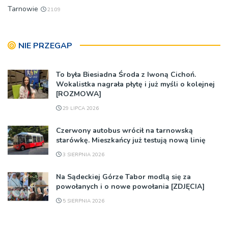
Tarnowie
21:09
NIE PRZEGAP
To była Biesiadna Środa z Iwoną Cichoń.
Wokalistka nagrała płytę i już myśli o kolejnej
[ROZMOWA]
29 LIPCA 2026
Czerwony autobus wrócił na tarnowską
starówkę. Mieszkańcy już testują nową linię
3 SIERPNIA 2026
Na Sądeckiej Górze Tabor modlą się za
powołanych i o nowe powołania [ZDJĘCIA]
5 SIERPNIA 2026