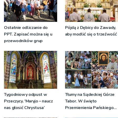
Ostatnie odliczanie do
Pójdą z Dębicy do Zawady,
PPT. Zapisać można się u
aby modlić się o trzeźwość
przewodników grup
Tygodniowy odpust w
Tłumy na Sądeckiej Górze
Przeczycy. 'Maryjo – naucz
Tabor. W święto
nas głosić Chrystusa’
Przemienienia Pańskiego
bp Jeż przypominał o