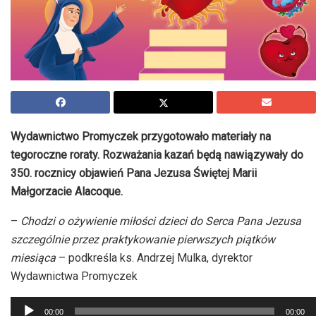
Wydawnictwo Promyczek przygotowało materiały na
tegoroczne roraty. Rozważania kazań będą nawiązywały do
350. rocznicy objawień Pana Jezusa Świętej Marii
Małgorzacie Alacoque.
–
Chodzi o ożywienie miłości dzieci do Serca Pana Jezusa
szczególnie przez praktykowanie pierwszych piątków
miesiąca
– podkreśla ks. Andrzej Mulka, dyrektor
Wydawnictwa Promyczek
Odtwarzacz
00:00
00:00