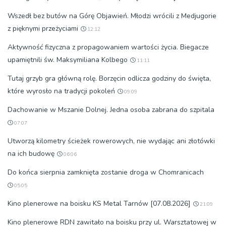
Wszedł bez butów na Górę Objawień. Młodzi wrócili z Medjugorie
z pięknymi przeżyciami
12:12
Aktywność fizyczna z propagowaniem wartości życia. Biegacze
upamiętnili św. Maksymiliana Kolbego
11:11
Tutaj grzyb gra główną rolę. Borzęcin odlicza godziny do święta,
które wyrosło na tradycji pokoleń
09:09
Dachowanie w Mszanie Dolnej. Jedna osoba zabrana do szpitala
07:07
Utworzą kilometry ścieżek rowerowych, nie wydając ani złotówki
na ich budowę
06:06
Do końca sierpnia zamknięta zostanie droga w Chomranicach
05:05
Kino plenerowe na boisku KS Metal Tarnów [07.08.2026]
21:09
Kino plenerowe RDN zawitało na boisku przy ul. Warsztatowej w