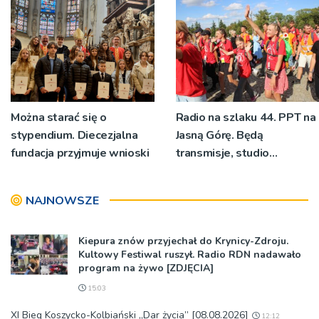
znaczeniu Sakramentów
[ZDJĘCIA]
Można starać się o
Radio na szlaku 44. PPT na
stypendium. Diecezjalna
Jasną Górę. Będą
fundacja przyjmuje wnioski
transmisje, studio
pielgrzymkowe,
pozdrowienia
NAJNOWSZE
Kiepura znów przyjechał do Krynicy-Zdroju.
Kultowy Festiwal ruszył. Radio RDN nadawało
program na żywo [ZDJĘCIA]
15:03
XI Bieg Koszycko-Kolbiański „Dar życia” [08.08.2026]
12:12