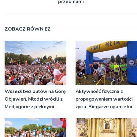
przed nami
ZOBACZ RÓWNIEŻ
Wszedł bez butów na Górę
Aktywność fizyczna z
Objawień. Młodzi wrócili z
propagowaniem wartości
Medjugorie z pięknymi
życia. Biegacze upamiętnili
przeżyciami
św. Maksymiliana Kolbego