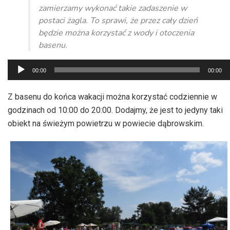
zamierzamy wykonać takie zadaszenie w
postaci żagla. To sprawi, że przez cały dzień
będzie można korzystać z wody i otoczenia
basenu.
Odtwarzacz
00:00
00:00
plików
dźwiękowych
Z basenu do końca wakacji można korzystać codziennie w
godzinach od 10:00 do 20:00. Dodajmy, że jest to jedyny taki
obiekt na świeżym powietrzu w powiecie dąbrowskim.