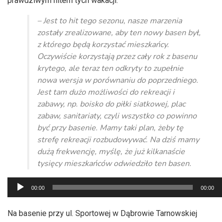
prawdziwym hitem tych wakacji.
– Jest to hit tego sezonu, nasze marzenia
zostały zrealizowane, aby ten nowy basen był,
z którego będą korzystać mieszkańcy.
Oczywiście korzystają przez cały rok z basenu
krytego, ale teraz ten odkryty to zupełnie
nowa wersja w porównaniu do poprzedniego.
Jest tam dużo możliwości do rekreacji i
zabawy, np. boisko do piłki siatkowej, plac
zabaw, sanitariaty, czyli wszystko co powinno
być przy basenie. Mamy taki plan, żeby tę
strefę rekreacji rozbudowywać. Na dziś mamy
dużą frekwencję, myślę, że już kilkanaście
tysięcy mieszkańców odwiedziło ten basen.
Odtwarzacz
00:00
00:00
plików
dźwiękowych
Na basenie przy ul. Sportowej w Dąbrowie Tarnowskiej