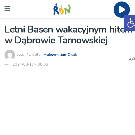
O
Letni Basen wakacyjnym hitem
w Dąbrowie Tarnowskiej
autor / źródło:
Maksymilian Osak
A
2024/08/17 - 08:08