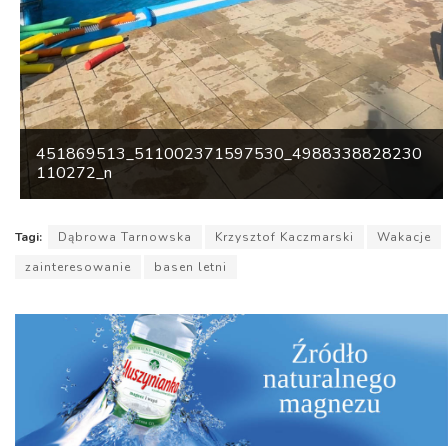
451869513_511002371597530_4988338828230
110272_n
Tagi:
Dąbrowa Tarnowska
Krzysztof Kaczmarski
Wakacje
zainteresowanie
basen letni