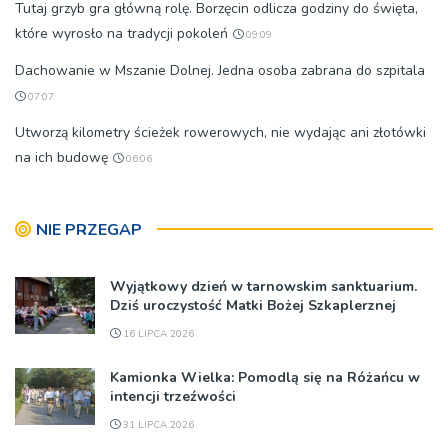
Tutaj grzyb gra główną rolę. Borzęcin odlicza godziny do święta,
które wyrosło na tradycji pokoleń
09:09
Dachowanie w Mszanie Dolnej. Jedna osoba zabrana do szpitala
07:07
Utworzą kilometry ścieżek rowerowych, nie wydając ani złotówki
na ich budowę
06:06
NIE PRZEGAP
Wyjątkowy dzień w tarnowskim sanktuarium.
Dziś uroczystość Matki Bożej Szkaplerznej
16 LIPCA 2026
Kamionka Wielka: Pomodlą się na Różańcu w
intencji trzeźwości
31 LIPCA 2026