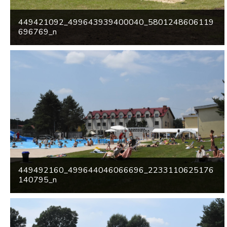
449421092_499643939400040_5801248606119
696769_n
449492160_499644046066696_2233110625176
140795_n