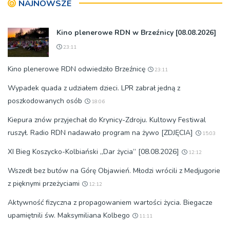
NAJNOWSZE
Kino plenerowe RDN w Brzeźnicy [08.08.2026]
23:11
Kino plenerowe RDN odwiedziło Brzeźnicę
23:11
Wypadek quada z udziałem dzieci. LPR zabrał jedną z
poszkodowanych osób
18:06
Kiepura znów przyjechał do Krynicy-Zdroju. Kultowy Festiwal
ruszył. Radio RDN nadawało program na żywo [ZDJĘCIA]
15:03
XI Bieg Koszycko-Kolbiański „Dar życia” [08.08.2026]
12:12
Wszedł bez butów na Górę Objawień. Młodzi wrócili z Medjugorie
z pięknymi przeżyciami
12:12
Aktywność fizyczna z propagowaniem wartości życia. Biegacze
upamiętnili św. Maksymiliana Kolbego
11:11