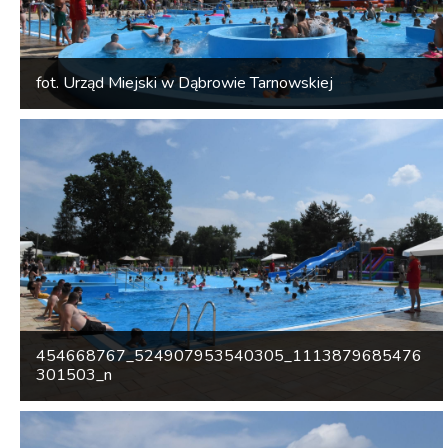
fot. Urząd Miejski w Dąbrowie Tarnowskiej
454668767_524907953540305_1113879685476
301503_n