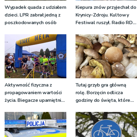
Wypadek quada z udziałem
Kiepura znów przyjechał do
dzieci. LPR zabrał jedną z
Krynicy-Zdroju. Kultowy
poszkodowanych osób
Festiwal ruszył. Radio RDN
nadawało program na
żywo [ZDJĘCIA]
Aktywność fizyczna z
Tutaj grzyb gra główną
propagowaniem wartości
rolę. Borzęcin odlicza
życia. Biegacze upamiętnili
godziny do święta, które
św. Maksymiliana Kolbego
wyrosło na tradycji
pokoleń