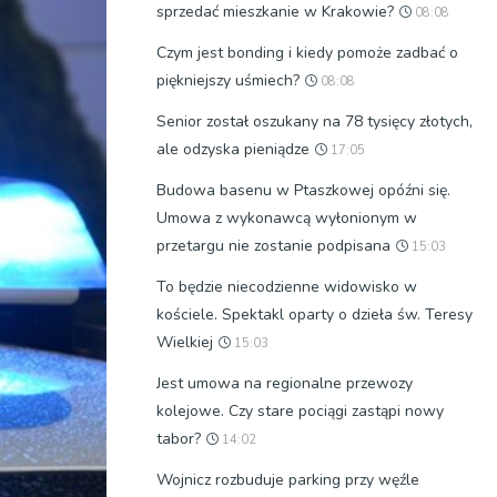
sprzedać mieszkanie w Krakowie?
08:08
Czym jest bonding i kiedy pomoże zadbać o
piękniejszy uśmiech?
08:08
Senior został oszukany na 78 tysięcy złotych,
ale odzyska pieniądze
17:05
Budowa basenu w Ptaszkowej opóźni się.
Umowa z wykonawcą wyłonionym w
przetargu nie zostanie podpisana
15:03
To będzie niecodzienne widowisko w
kościele. Spektakl oparty o dzieła św. Teresy
Wielkiej
15:03
Jest umowa na regionalne przewozy
kolejowe. Czy stare pociągi zastąpi nowy
tabor?
14:02
Wojnicz rozbuduje parking przy węźle