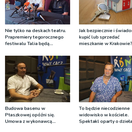
Nie tylko na deskach teatru.
Jak bezpiecznie i świad
Prapremiery tegorocznego
kupić lub sprzedać
festiwalu Talia będą
mieszkanie w Krakowie
wystawiane w
niecodziennych
okolicznościach
Budowa basenu w
To będzie niecodzienne
Ptaszkowej opóźni się.
widowisko w kościele.
Umowa z wykonawcą
Spektakl oparty o dzieła
wyłonionym w przetargu nie
Teresy Wielkiej