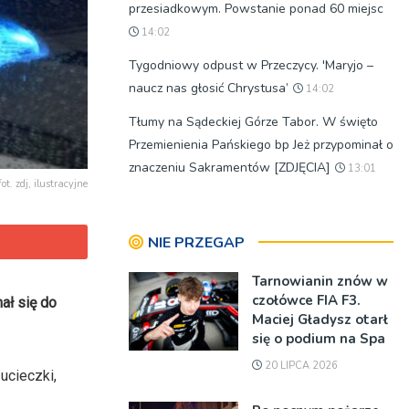
przesiadkowym. Powstanie ponad 60 miejsc
14:02
Tygodniowy odpust w Przeczycy. 'Maryjo –
naucz nas głosić Chrystusa’
14:02
Tłumy na Sądeckiej Górze Tabor. W święto
Przemienienia Pańskiego bp Jeż przypominał o
znaczeniu Sakramentów [ZDJĘCIA]
13:01
fot. zdj, ilustracyjne
NIE PRZEGAP
Tarnowianin znów w
czołówce FIA F3.
ał się do
Maciej Gładysz otarł
się o podium na Spa
20 LIPCA 2026
ucieczki,