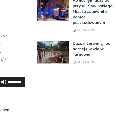
Po nocnym pożarze
przy ul. Sowińskiego.
Miasto zapewniło
pomoc
poszkodowanym
29 LIPCA 2026
zie
i
Dużo interwencji po
nocnej ulewie w
u
Tarnowie
mie.
14 LIPCA 2026
Używaj
strzałek
do
góry
oraz
zeniem
do