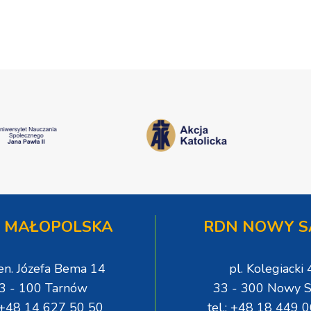
 MAŁOPOLSKA
RDN NOWY S
gen. Józefa Bema 14
pl. Kolegiacki 
3 - 100 Tarnów
33 - 300 Nowy S
: +48 14 627 50 50
tel.: +48 18 449 