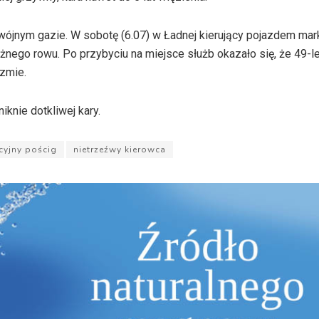
jnym gazie. W sobotę (6.07) w Ładnej kierujący pojazdem mark
ożnego rowu. Po przybyciu na miejsce służb okazało się, że 49-le
izmie.
knie dotkliwej kary.
cyjny pościg
nietrzeźwy kierowca