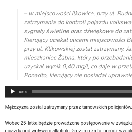
– w miejscowości Ilkowice, przy ul. Rudn
zatrzymania do kontroli pojazdu volkswa
sygnały świetlne oraz dźwiękowe do zatr
Kierujący uciekał ulicami miejscowości B
przy ul. Klikowskiej został zatrzymany. J
mieszkaniec Żabna, który po przebadan
uzyskał wynik 0,40 mg/l, co daje w przel
Ponadto, kierujący nie posiadał uprawn
Odtwarzacz
00:00
plików
dźwiękowych
Mężczyzna został zatrzymany przez tarnowskich policjantów,
Wobec 25-latka będzie prowadzone postępowanie w związku z
pojazdu pod wpływem alkoholu. Grozi mu za to, oprócz wysokie