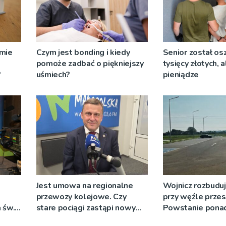
omie
Czym jest bonding i kiedy
Senior został os
pomoże zadbać o piękniejszy
tysięcy złotych, 
?
uśmiech?
pieniądze
Jest umowa na regionalne
Wojnicz rozbuduj
przewozy kolejowe. Czy
przy węźle prze
 św.
stare pociągi zastąpi nowy
Powstanie ponad
tabor?