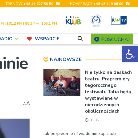
TARNÓW
+48 14 627 50 50
NOWY SĄCZ
+48 18 449 06 00
FM | 101,2 FM | 88,3 FM | 105,1 FM
RADIO
WSPARCIE
POSŁUCHAJ
Ot
inie
NAJNOWSZE
Nie tylko na deskach
teatru. Prapremiery
tegorocznego
festiwalu Talia będą
wystawiane w
A
niecodziennych
A
okolicznościach
08:08
Jak bezpiecznie i świadomie kupić lub