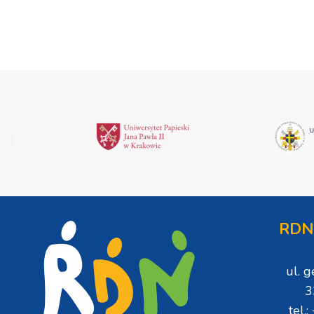
zostanie podpisana
RDN
ul. 
3
tel.