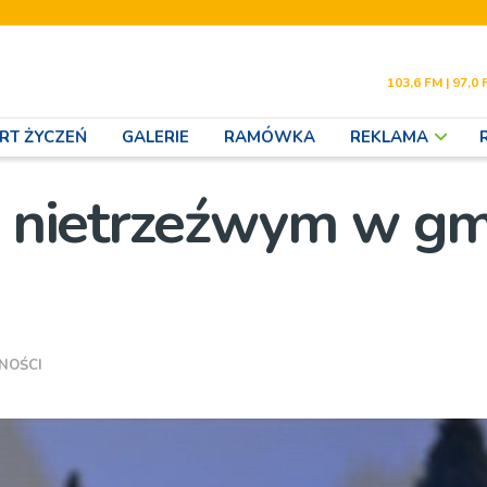
103,6 FM | 97,0 
RT ŻYCZEŃ
GALERIE
RAMÓWKA
REKLAMA
za nietrzeźwym w gm
NOŚCI