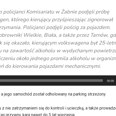
o policjanci Komisariatu w Żabnie podjęli próbę
gen, którego kierujący przyśpieszając zignorował
zymania. Policjanci podjęli pościg za pojazdem.
obrowniki Wielkie, Biała, a także przez Tarnów, gd
ak się okazało, kierującym volkswagena był 25-letn
iu na zawartość alkoholu w wydychanym powietrz
iczeniu około jednego promila alkoholu w organiz
ień do kierowania pojazdami mechanicznymi.
00:00
 a jego samochód został odholowany na parking strzeżony.
 nie zatrzymaniem się do kontroli i ucieczką, a także prowad
j grzywny, kara nawet do 5 lat więzienia.