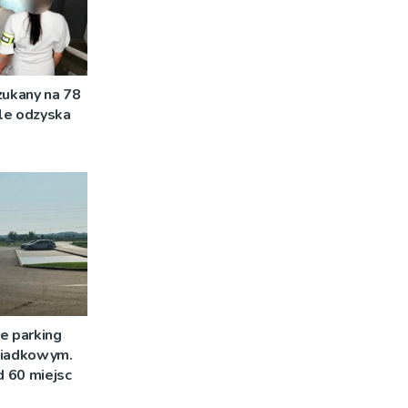
zukany na 78
ale odzyska
e parking
siadkowym.
 60 miejsc