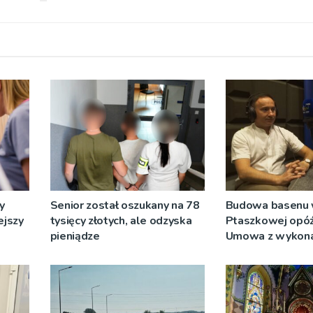
y
Senior został oszukany na 78
Budowa basenu
ejszy
tysięcy złotych, ale odzyska
Ptaszkowej opóźn
pieniądze
Umowa z wykon
wyłonionym w pr
zostanie podpis