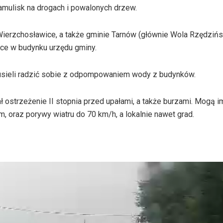
mulisk na drogach i powalonych drzew.
 Wierzchosławice, a także gminie Tarnów (głównie Wola Rzędziń
nice w budynku urzędu gminy.
Musieli radzić sobie z odpompowaniem wody z budynków.
ł ostrzeżenie II stopnia przed upałami, a także burzami. Mogą i
oraz porywy wiatru do 70 km/h, a lokalnie nawet grad.