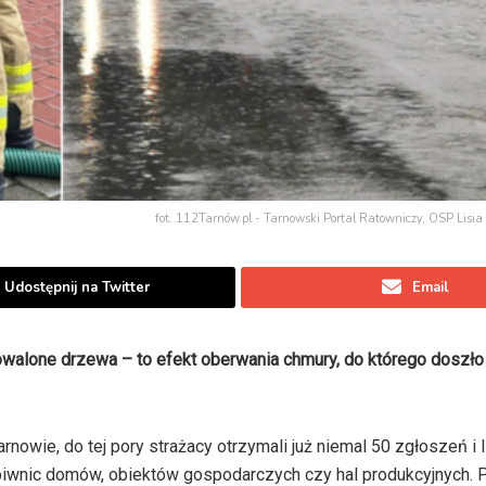
fot. 112Tarnów.pl - Tarnowski Portal Ratowniczy, OSP Lisia
Udostępnij na Twitter
Email
powalone drzewa – to efekt oberwania chmury, do którego doszło
nowie, do tej pory strażacy otrzymali już niemal 50 zgłoszeń i l
 piwnic domów, obiektów gospodarczych czy hal produkcyjnych. 