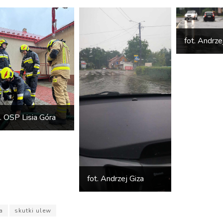
fot. Andrze
t. OSP Lisia Góra
fot. Andrzej Giza
a
skutki ulew