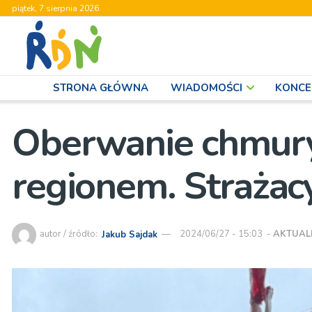
piątek, 7 sierpnia 2026
STRONA GŁÓWNA
WIADOMOŚCI
KONCE
Oberwanie chmury
regionem. Strażac
autor / źródło:
Jakub Sajdak
2024/06/27 - 15:03
-
AKTUAL