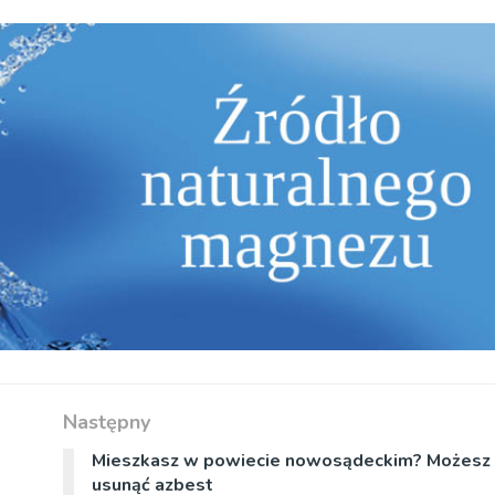
Następny
Mieszkasz w powiecie nowosądeckim? Możesz 
usunąć azbest