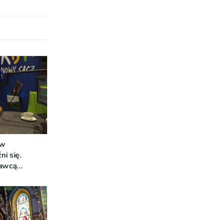
 w
i się.
awcą
zetargu nie
ana