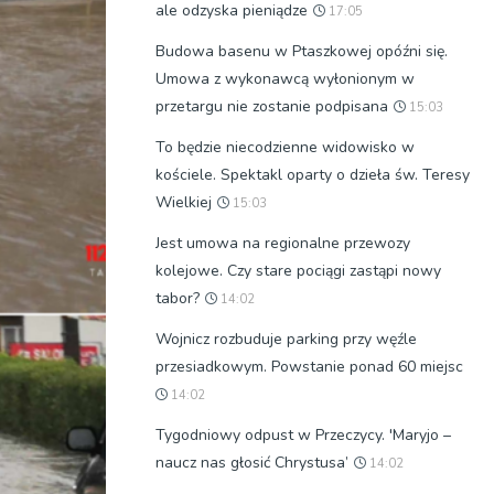
ale odzyska pieniądze
17:05
Budowa basenu w Ptaszkowej opóźni się.
Umowa z wykonawcą wyłonionym w
przetargu nie zostanie podpisana
15:03
To będzie niecodzienne widowisko w
kościele. Spektakl oparty o dzieła św. Teresy
Wielkiej
15:03
Jest umowa na regionalne przewozy
kolejowe. Czy stare pociągi zastąpi nowy
tabor?
14:02
Wojnicz rozbuduje parking przy węźle
przesiadkowym. Powstanie ponad 60 miejsc
14:02
Tygodniowy odpust w Przeczycy. 'Maryjo –
naucz nas głosić Chrystusa’
14:02