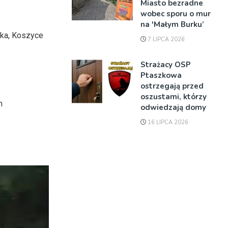
Miasto bezradne
wobec sporu o mur
na 'Małym Burku’
ska, Koszyce
7 LIPCA 2026
Strażacy OSP
Ptaszkowa
ostrzegają przed
oszustami, którzy
m
odwiedzają domy
16 LIPCA 2026