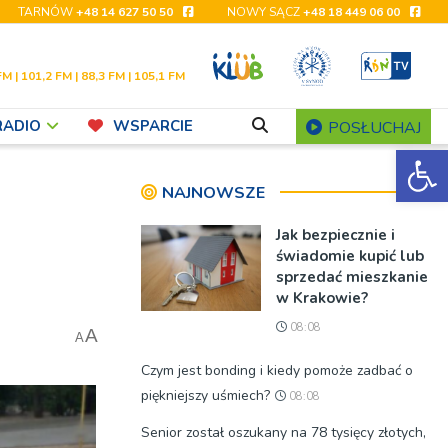
TARNÓW
+48 14 627 50 50
NOWY SĄCZ
+48 18 449 06 00
FM | 101,2 FM | 88,3 FM | 105,1 FM
RADIO
WSPARCIE
POSŁUCHAJ
Ot
NAJNOWSZE
Jak bezpiecznie i
świadomie kupić lub
sprzedać mieszkanie
w Krakowie?
08:08
A
A
Czym jest bonding i kiedy pomoże zadbać o
piękniejszy uśmiech?
08:08
Senior został oszukany na 78 tysięcy złotych,