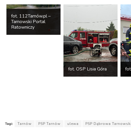
fot. 112Tarnów.pl –
Tarnowski Portal
Ratowniczy
fot. OSP Lisia Góra
fo
Tagi:
Tarnów
PSP Tarnów
ulewa
PSP Dąbrowa Tarnowsk