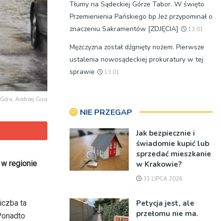
Tłumy na Sądeckiej Górze Tabor. W święto
Przemienienia Pańskiego bp Jeż przypominał o
znaczeniu Sakramentów [ZDJĘCIA]
13:01
Mężczyzna został dźgnięty nożem. Pierwsze
ustalenia nowosądeckiej prokuratury w tej
sprawie
13:01
 Góra, Andrzej Giza
NIE PRZEGAP
Jak bezpiecznie i
świadomie kupić lub
sprzedać mieszkanie
 w regionie
w Krakowie?
31 LIPCA 2026
Petycja jest, ale
iczba ta
przełomu nie ma.
Ponadto