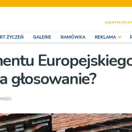
103,6 FM | 97,0 
RT ŻYCZEŃ
GALERIE
RAMÓWKA
REKLAMA
entu Europejskieg
ga głosowanie?
NOŚCI