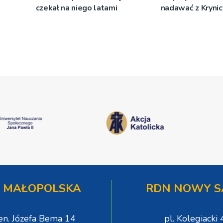
czekał na niego latami
nadawać z Krynic
 MAŁOPOLSKA
RDN NOWY S
gen. Józefa Bema 14
pl. Kolegiacki 