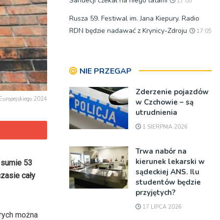
Sandecji czekał na niego latami
17:05
Rusza 59. Festiwal im. Jana Kiepury. Radio
RDN będzie nadawać z Krynicy-Zdroju
17:05
NIE PRZEGAP
Zderzenie pojazdów
Europejskiego 2024
w Czchowie – są
utrudnienia
1 SIERPNIA 2026
Trwa nabór na
kierunek lekarski w
w sumie 53
sądeckiej ANS. Ilu
zasie cały
studentów będzie
przyjętych?
17 LIPCA 2026
órych można