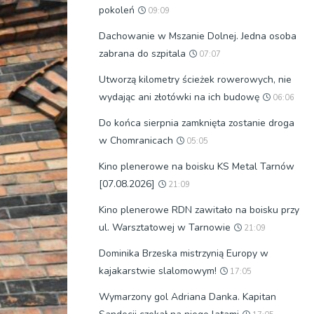
pokoleń
09:09
Dachowanie w Mszanie Dolnej. Jedna osoba
zabrana do szpitala
07:07
Utworzą kilometry ścieżek rowerowych, nie
wydając ani złotówki na ich budowę
06:06
Do końca sierpnia zamknięta zostanie droga
w Chomranicach
05:05
Kino plenerowe na boisku KS Metal Tarnów
[07.08.2026]
21:09
Kino plenerowe RDN zawitało na boisku przy
ul. Warsztatowej w Tarnowie
21:09
Dominika Brzeska mistrzynią Europy w
kajakarstwie slalomowym!
17:05
Wymarzony gol Adriana Danka. Kapitan