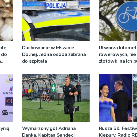
olę.
Dachowanie w Mszanie
Utworzą kilomet
y do
Dolnej. Jedna osoba zabrana
rowerowych, nie 
a
do szpitala
złotówki na ich
ynią
Wymarzony gol Adriana
Rusza 59. Festiw
Danka. Kapitan Sandecji
Kiepury. Radio R