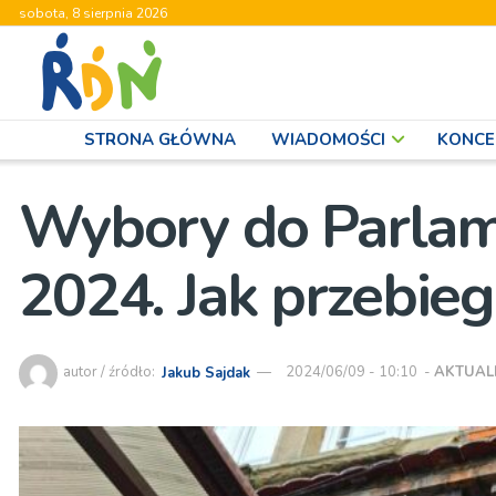
sobota, 8 sierpnia 2026
STRONA GŁÓWNA
WIADOMOŚCI
KONCE
Wybory do Parlam
2024. Jak przebie
autor / źródło:
Jakub Sajdak
2024/06/09 - 10:10
-
AKTUAL