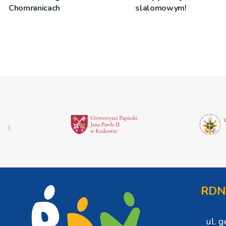
Chomranicach
slalomowym!
RDN
ul. 