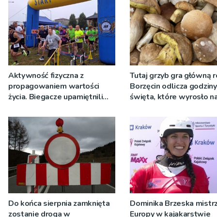
Aktywność fizyczna z
Tutaj grzyb gra główną r
propagowaniem wartości
Borzęcin odlicza godzin
życia. Biegacze upamiętnili
święta, które wyrosło n
św. Maksymiliana Kolbego
tradycji pokoleń
Do końca sierpnia zamknięta
Dominika Brzeska mistrz
zostanie droga w
Europy w kajakarstwie