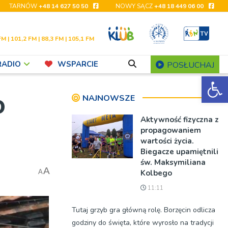
TARNÓW
+48 14 627 50 50
NOWY SĄCZ
+48 18 449 06 00
FM | 101,2 FM | 88,3 FM | 105,1 FM
RADIO
WSPARCIE
POSŁUCHAJ
Ot
o
NAJNOWSZE
Aktywność fizyczna z
propagowaniem
wartości życia.
Biegacze upamiętnili
św. Maksymiliana
A
Kolbego
A
11:11
Tutaj grzyb gra główną rolę. Borzęcin odlicza
godziny do święta, które wyrosło na tradycji