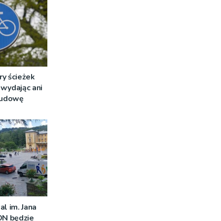
ry ścieżek
wydając ani
 budowę
al im. Jana
DN będzie