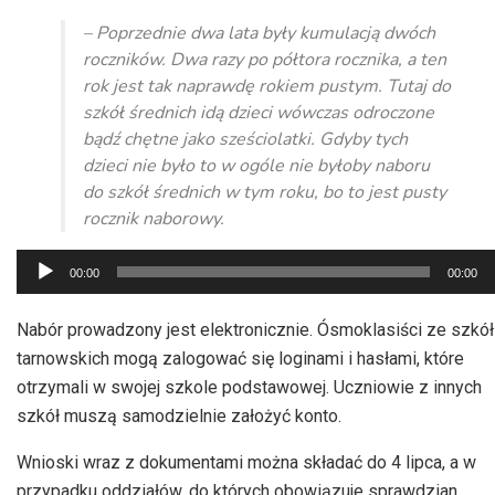
– Poprzednie dwa lata były kumulacją dwóch
roczników. Dwa razy po półtora rocznika, a ten
rok jest tak naprawdę rokiem pustym. Tutaj do
szkół średnich idą dzieci wówczas odroczone
bądź chętne jako sześciolatki. Gdyby tych
dzieci nie było to w ogóle nie byłoby naboru
do szkół średnich w tym roku, bo to jest pusty
rocznik naborowy.
Odtwarzacz
00:00
00:00
plików
dźwiękowych
Nabór prowadzony jest elektronicznie. Ósmoklasiści ze szkół
tarnowskich mogą zalogować się loginami i hasłami, które
otrzymali w swojej szkole podstawowej. Uczniowie z innych
szkół muszą samodzielnie założyć konto.
Wnioski wraz z dokumentami można składać do 4 lipca, a w
przypadku oddziałów, do których obowiązuje sprawdzian