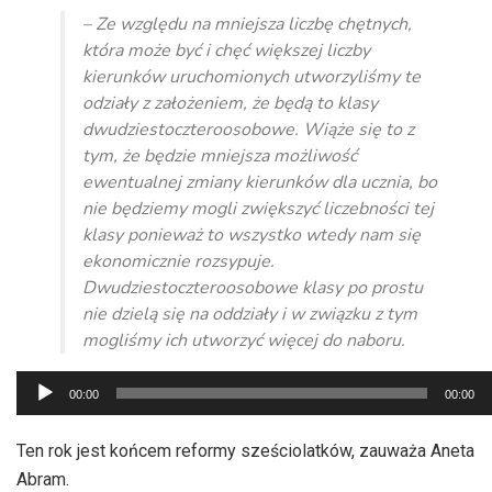
– Ze względu na mniejsza liczbę chętnych,
która może być i chęć większej liczby
kierunków uruchomionych utworzyliśmy te
odziały z założeniem, że będą to klasy
dwudziestoczteroosobowe. Wiąże się to z
tym, że będzie mniejsza możliwość
ewentualnej zmiany kierunków dla ucznia, bo
nie będziemy mogli zwiększyć liczebności tej
klasy ponieważ to wszystko wtedy nam się
ekonomicznie rozsypuje.
Dwudziestoczteroosobowe klasy po prostu
nie dzielą się na oddziały i w związku z tym
mogliśmy ich utworzyć więcej do naboru.
Odtwarzacz
00:00
00:00
plików
dźwiękowych
Ten rok jest końcem reformy sześciolatków, zauważa Aneta
Abram.