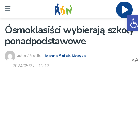
O
Ósmoklasiści wybierają szkoły
ponadpodstawowe
autor / źródło:
Joanna Solak-Motyka
A
2024/05/22 - 12:12