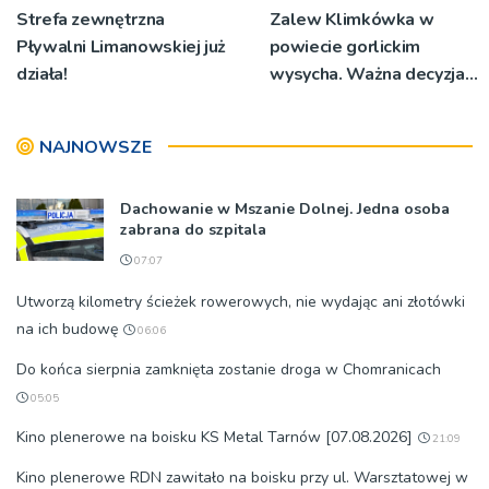
Strefa zewnętrzna
Zalew Klimkówka w
Pływalni Limanowskiej już
powiecie gorlickim
działa!
wysycha. Ważna decyzja
RZGW [ZDJĘCIA]
NAJNOWSZE
Dachowanie w Mszanie Dolnej. Jedna osoba
zabrana do szpitala
07:07
Utworzą kilometry ścieżek rowerowych, nie wydając ani złotówki
na ich budowę
06:06
Do końca sierpnia zamknięta zostanie droga w Chomranicach
05:05
Kino plenerowe na boisku KS Metal Tarnów [07.08.2026]
21:09
Kino plenerowe RDN zawitało na boisku przy ul. Warsztatowej w