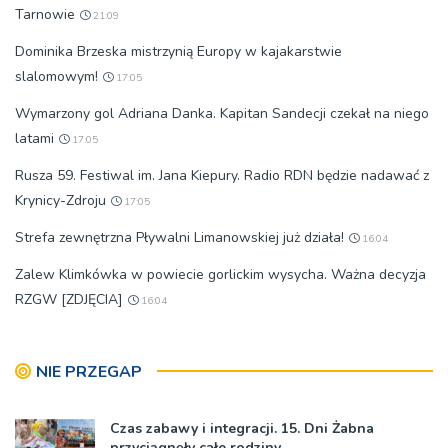
Tarnowie
21:09
Dominika Brzeska mistrzynią Europy w kajakarstwie
slalomowym!
17:05
Wymarzony gol Adriana Danka. Kapitan Sandecji czekał na niego
latami
17:05
Rusza 59. Festiwal im. Jana Kiepury. Radio RDN będzie nadawać z
Krynicy-Zdroju
17:05
Strefa zewnętrzna Pływalni Limanowskiej już działa!
16:04
Zalew Klimkówka w powiecie gorlickim wysycha. Ważna decyzja
RZGW [ZDJĘCIA]
16:04
NIE PRZEGAP
Czas zabawy i integracji. 15. Dni Żabna
przyciągnęły całe rodziny