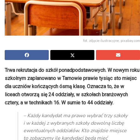
fot. zdjęcie ilustracyjne, pixabay.com
Trwa rekrutacja do szkół ponadpodstawowych. W nowym roku
szkolnym zaplanowano w Tarnowie prawie tysiąc sto miejsc
dla uczniów kończących ósmą klasę. Oznacza to, że w
liceach otworzą się 24 oddziały, w szkołach branżowych
cztery, a w technikach 16. W sumie to 44 oddziały.
– Każdy kandydat ma prawo wybrać trzy szkoły
i w każdej z wybranych szkoły dowolną liczbę
ewentualnych oddziałów. Kto znajdzie miejsce
to zobaczymy ile kandydaci będą mieć