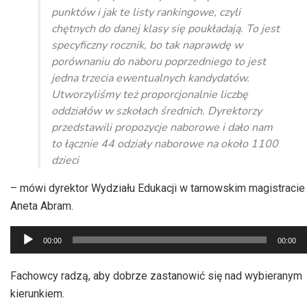
punktów i jak te listy rankingowe, czyli
chętnych do danej klasy się poukładają. To jest
specyficzny rocznik, bo tak naprawdę w
porównaniu do naboru poprzedniego to jest
jedna trzecia ewentualnych kandydatów.
Utworzyliśmy też proporcjonalnie liczbę
oddziałów w szkołach średnich. Dyrektorzy
przedstawili propozycje naborowe i dało nam
to łącznie 44 odziały naborowe na około 1100
dzieci
– mówi dyrektor Wydziału Edukacji w tarnowskim magistracie
Aneta Abram.
Odtwarzacz
00:00
00:00
plików
dźwiękowych
Fachowcy radzą, aby dobrze zastanowić się nad wybieranym
kierunkiem.