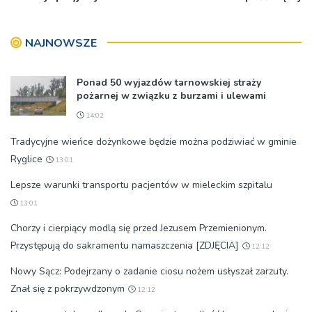
jubileusz i zaprasza na
koncert
NAJNOWSZE
Ponad 50 wyjazdów tarnowskiej straży
pożarnej w związku z burzami i ulewami
14:02
Tradycyjne wieńce dożynkowe będzie można podziwiać w gminie
Ryglice
13:01
Lepsze warunki transportu pacjentów w mieleckim szpitalu
13:01
Chorzy i cierpiący modlą się przed Jezusem Przemienionym.
Przystępują do sakramentu namaszczenia [ZDJĘCIA]
12:12
Nowy Sącz: Podejrzany o zadanie ciosu nożem usłyszał zarzuty.
Znał się z pokrzywdzonym
12:12