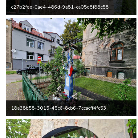
c27b2fee-0ae4-486d-9a81-ca05d8f88c58
18a38b58-3015-45c6-8cb6-7ccacff4fc53