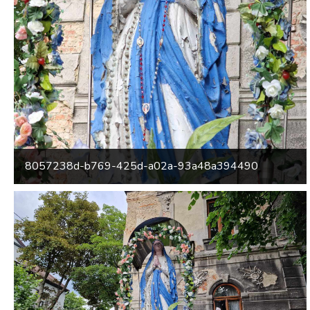
8057238d-b769-425d-a02a-93a48a394490