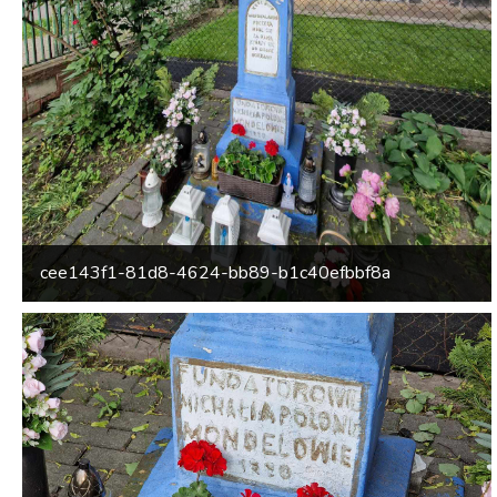
cee143f1-81d8-4624-bb89-b1c40efbbf8a