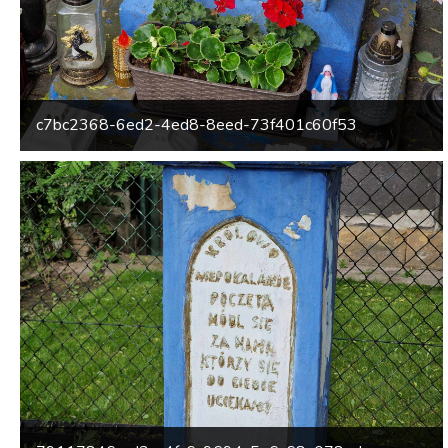
c7bc2368-6ed2-4ed8-8eed-73f401c60f53