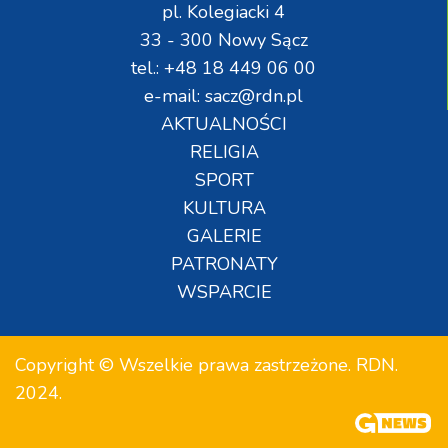
pl. Kolegiacki 4
33 - 300 Nowy Sącz
tel.: +48 18 449 06 00
e-mail: sacz@rdn.pl
AKTUALNOŚCI
RELIGIA
SPORT
KULTURA
GALERIE
PATRONATY
WSPARCIE
Copyright © Wszelkie prawa zastrzeżone. RDN.
2024.