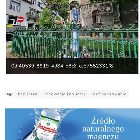
0df40539-8919-4d84-b8c6-cc57582331f8
Tagi:
kapliczka
renowacja kapliczek
dofinansowanie