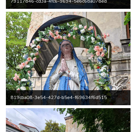
79117846-cd3a-4fc6-9694-5e6c68a078ed
819cba08-3e54-427d-b5e4-f69634f6d515