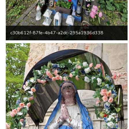
c30b612f-87fe-4b47-a2dc-295a1936d338