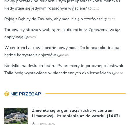
Nowy początek po długach. Czym jest upadłość konsumencka i
kiedy staje się jedynym rozsądnym wyjściem?
10:10
Pójdą z Dębicy do Zawady, aby modlić się o trzeźwość
09:09
Tarnowscy strażacy walczą ze skutkami burz. Zgłoszenia wciąż
napływają
09:09
W centrum Laskowej będzie nowy most. Do końca roku trzeba
będzie korzystać z objazdów
09:09
Nie tylko na deskach teatru. Prapremiery tegorocznego festiwalu
Talia będą wystawiane w niecodziennych okolicznościach
08:08
NIE PRZEGAP
Zmieniła się organizacja ruchu w centrum
Limanowej. Utrudnienia aż do wtorku (14.07)
8 LIPCA 2026