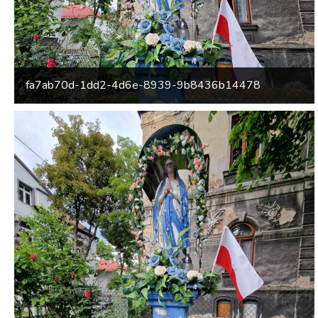
fa7ab70d-1dd2-4d6e-8939-9b8436b14478