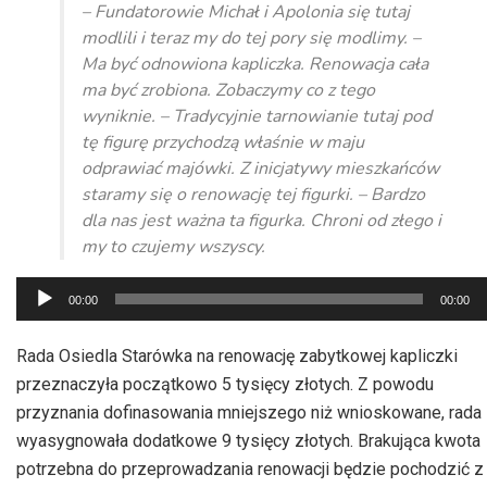
– Fundatorowie Michał i Apolonia się tutaj
modlili i teraz my do tej pory się modlimy. –
Ma być odnowiona kapliczka. Renowacja cała
ma być zrobiona. Zobaczymy co z tego
wyniknie. – Tradycyjnie tarnowianie tutaj pod
tę figurę przychodzą właśnie w maju
odprawiać majówki. Z inicjatywy mieszkańców
staramy się o renowację tej figurki. – Bardzo
dla nas jest ważna ta figurka. Chroni od złego i
my to czujemy wszyscy.
Odtwarzacz
00:00
00:00
plików
dźwiękowych
Rada Osiedla Starówka na renowację zabytkowej kapliczki
przeznaczyła początkowo 5 tysięcy złotych. Z powodu
przyznania dofinasowania mniejszego niż wnioskowane, rada
wyasygnowała dodatkowe 9 tysięcy złotych. Brakująca kwota
potrzebna do przeprowadzania renowacji będzie pochodzić z