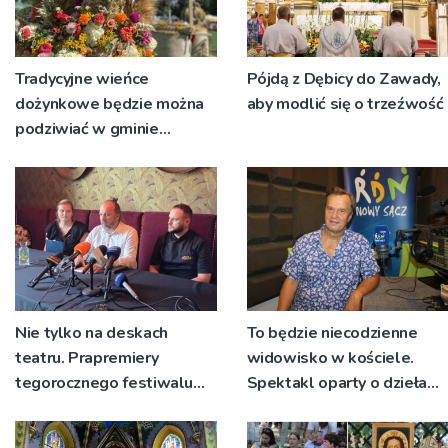
Tradycyjne wieńce
Pójdą z Dębicy do Zawady,
dożynkowe będzie można
aby modlić się o trzeźwość
podziwiać w gminie
Ryglice
Nie tylko na deskach
To będzie niecodzienne
teatru. Prapremiery
widowisko w kościele.
tegorocznego festiwalu
Spektakl oparty o dzieła
Talia będą wystawiane w
św. Teresy Wielkiej
niecodziennych