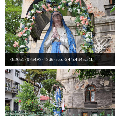
7530a179-8492-42d6-accd-944c484aca1b