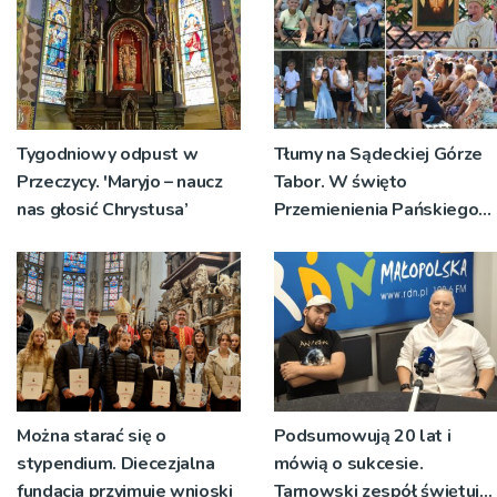
okolicznościach
Tygodniowy odpust w
Tłumy na Sądeckiej Górze
Przeczycy. 'Maryjo – naucz
Tabor. W święto
nas głosić Chrystusa’
Przemienienia Pańskiego
bp Jeż przypominał o
znaczeniu Sakramentów
[ZDJĘCIA]
Można starać się o
Podsumowują 20 lat i
stypendium. Diecezjalna
mówią o sukcesie.
fundacja przyjmuje wnioski
Tarnowski zespół świętuje