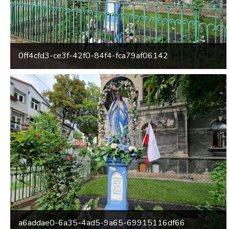
0ff4cfd3-ce3f-42f0-84f4-fca79af06142
a6addae0-6a35-4ad5-9a65-69915116df66