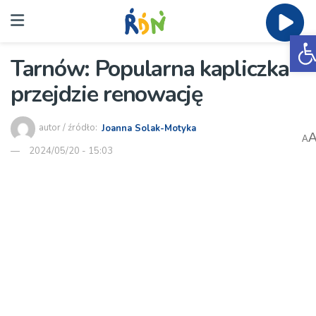
O
Tarnów: Popularna kapliczka
przejdzie renowację
autor / źródło:
Joanna Solak-Motyka
A
2024/05/20 - 15:03