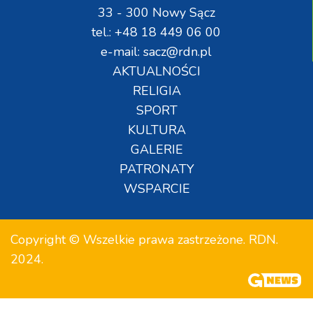
33 - 300 Nowy Sącz
tel.: +48 18 449 06 00
e-mail: sacz@rdn.pl
AKTUALNOŚCI
RELIGIA
SPORT
KULTURA
GALERIE
PATRONATY
WSPARCIE
Copyright © Wszelkie prawa zastrzeżone. RDN.
2024.