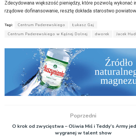
Zdecydowana większość pieniędzy, które pozwolą wykonać i
rządowe dofinansowanie, resztę dokłada starostwo powiatow
Tagi:
Centrum Paderewskiego
Łukasz Gaj
Centrum Paderewskiego w Kąśnej Dolnej
dworek
Jacek Hu
Poprzedni
O krok od zwycięstwa – Oliwia Miś i Teddy’s Army je
wygranej w talent show