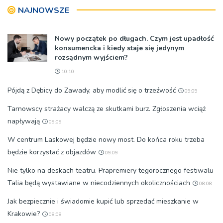
NAJNOWSZE
Nowy początek po długach. Czym jest upadłość
konsumencka i kiedy staje się jedynym
rozsądnym wyjściem?
10:10
Pójdą z Dębicy do Zawady, aby modlić się o trzeźwość
09:09
Tarnowscy strażacy walczą ze skutkami burz. Zgłoszenia wciąż
napływają
09:09
W centrum Laskowej będzie nowy most. Do końca roku trzeba
będzie korzystać z objazdów
09:09
Nie tylko na deskach teatru. Prapremiery tegorocznego festiwalu
Talia będą wystawiane w niecodziennych okolicznościach
08:08
Jak bezpiecznie i świadomie kupić lub sprzedać mieszkanie w
Krakowie?
08:08