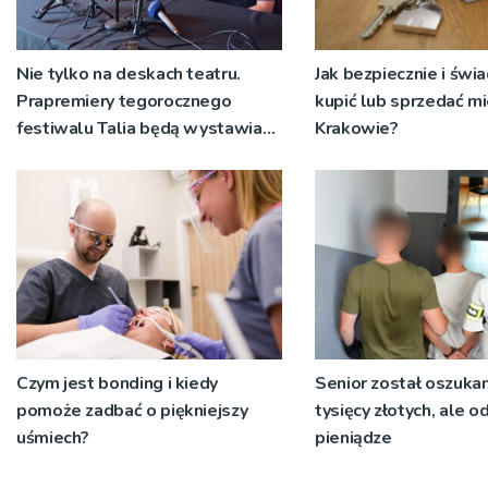
Nie tylko na deskach teatru.
Jak bezpiecznie i świ
Prapremiery tegorocznego
kupić lub sprzedać m
festiwalu Talia będą wystawiane
Krakowie?
w niecodziennych
okolicznościach
Czym jest bonding i kiedy
Senior został oszuka
pomoże zadbać o piękniejszy
tysięcy złotych, ale o
uśmiech?
pieniądze