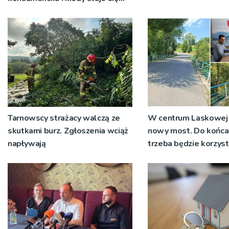
jedynym rozsądnym wyjściem?
Tarnowscy strażacy walczą ze
W centrum Laskowej 
skutkami burz. Zgłoszenia wciąż
nowy most. Do końca
napływają
trzeba będzie korzyst
objazdów