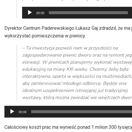
Odtwarzacz
00:00
plików
dźwiękowych
Dyrektor Centrum Paderewskiego Łukasz Gaj zdradził, że ma j
wykorzystać pomieszczenia w piwnicy.
– Ta inwestycja pozwoli nam w przyszłości na
zagospodarowanie piwnic dworu oraz na remont je
elewacji. W piwnicach planujemy wykonać wystawę
edukacyjną na miarę XXI wieku. Chcemy, żeby była
interaktywna, oparta w większości na multimediach,
aby zainteresować młodego odbiorcę. Będzie ona
idealnym uzupełnieniem istniejącej już tradycyjnej
wystawy, którą można zwiedzać we wnętrzach dwor
Odtwarzacz
00:00
plików
dźwiękowych
Całościowy koszt prac ma wynieść ponad 1 milion 300 tysięcy