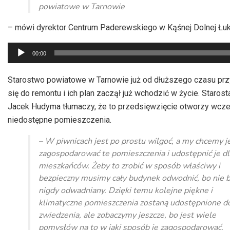
powiatowe w Tarnowie
– mówi dyrektor Centrum Paderewskiego w Kąśnej Dolnej Łuk
Odtwarzacz
00:00
plików
dźwiękowych
Starostwo powiatowe w Tarnowie już od dłuższego czasu prz
się do remontu i ich plan zaczął już wchodzić w życie. Starost
Jacek Hudyma tłumaczy, że to przedsięwzięcie otworzy wcze
niedostępne pomieszczenia.
– W piwnicach jest po prostu wilgoć, a my chcemy j
zagospodarować te pomieszczenia i udostępnić je dl
mieszkańców. Żeby to zrobić w sposób właściwy i
bezpieczny musimy cały budynek odwodnić, bo nie b
nigdy odwadniany. Dzięki temu kolejne piękne i
klimatyczne pomieszczenia zostaną udostępnione d
zwiedzenia, ale zobaczymy jeszcze, bo jest wiele
pomysłów na to w jaki sposób je zagospodarować.