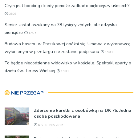
Czym jest bonding i kiedy pomoże zadbać o piękniejszy uśmiech?
08:08
Senior został oszukany na 78 tysięcy złotych, ale odzyska
pieniądze
17:05
Budowa basenu w Ptaszkowej opóźni się. Umowa z wykonawcą
wyłonionym w przetargu nie zostanie podpisana
15:03
To będzie niecodzienne widowisko w kościele. Spektakl oparty o
dzieła św. Teresy Wielkiej
15:03
NIE PRZEGAP
Zderzenie karetki z osobówką na DK 75. Jedna
osoba poszkodowana
6 SIERPNIA 2026