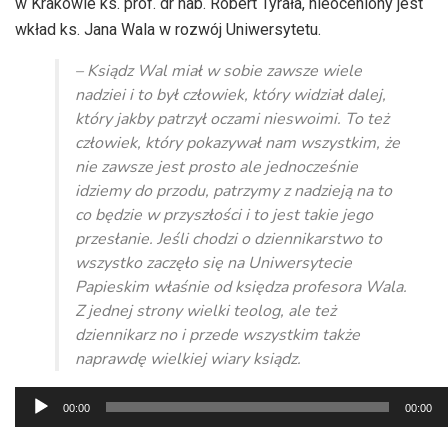
w Krakowie ks. prof. dr hab. Robert Tyrała, nieoceniony jest
wkład ks. Jana Wala w rozwój Uniwersytetu.
– Ksiądz Wal miał w sobie zawsze wiele
nadziei i to był człowiek, który widział dalej,
który jakby patrzył oczami nieswoimi. To też
człowiek, który pokazywał nam wszystkim, że
nie zawsze jest prosto ale jednocześnie
idziemy do przodu, patrzymy z nadzieją na to
co będzie w przyszłości i to jest takie jego
przesłanie. Jeśli chodzi o dziennikarstwo to
wszystko zaczęło się na Uniwersytecie
Papieskim właśnie od księdza profesora Wala.
Z jednej strony wielki teolog, ale też
dziennikarz no i przede wszystkim także
naprawdę wielkiej wiary ksiądz.
Odtwarzacz
00:00
00:00
plików