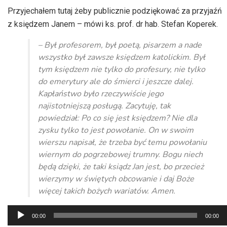
dźwiękowych
Przyjechałem tutaj żeby publicznie podziękować za przyjaźń
z księdzem Janem – mówi ks. prof. dr hab. Stefan Koperek.
– Był profesorem, był poetą, pisarzem a nade
wszystko był zawsze księdzem katolickim. Był
tym księdzem nie tylko do profesury, nie tylko
do emerytury ale do śmierci i jeszcze dalej.
Kapłaństwo było rzeczywiście jego
najistotniejszą posługą. Zacytuję, tak
powiedział: Po co się jest księdzem? Nie dla
zysku tylko to jest powołanie. On w swoim
wierszu napisał, że trzeba być temu powołaniu
wiernym do pogrzebowej trumny. Bogu niech
będą dzięki, że taki ksiądz Jan jest, bo przecież
wierzymy w świętych obcowanie i daj Boże
więcej takich bożych wariatów. Amen.
Odtwarzacz
00:00
00:00
plików