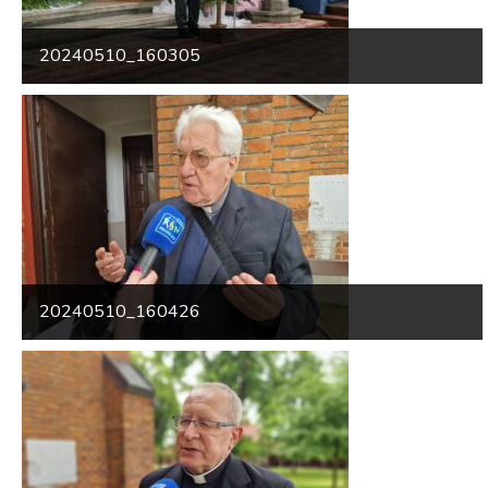
20240510_160305
20240510_160426