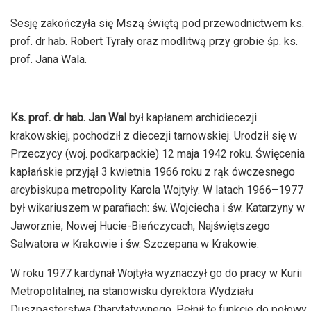
Sesję zakończyła się Mszą świętą pod przewodnictwem ks.
prof. dr hab. Robert Tyrały oraz modlitwą przy grobie śp. ks.
prof. Jana Wala.
Ks. prof. dr hab. Jan Wal
był kapłanem archidiecezji
krakowskiej, pochodził z diecezji tarnowskiej. Urodził się w
Przeczycy (woj. podkarpackie) 12 maja 1942 roku. Święcenia
kapłańskie przyjął 3 kwietnia 1966 roku z rąk ówczesnego
arcybiskupa metropolity Karola Wojtyły. W latach 1966–1977
był wikariuszem w parafiach: św. Wojciecha i św. Katarzyny w
Jaworznie, Nowej Hucie-Bieńczycach, Najświętszego
Salwatora w Krakowie i św. Szczepana w Krakowie.
W roku 1977 kardynał Wojtyła wyznaczył go do pracy w Kurii
Metropolitalnej, na stanowisku dyrektora Wydziału
Duszpasterstwa Charytatywnego. Pełnił tę funkcje do połowy