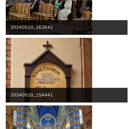
20240510_162642
20240510_154441