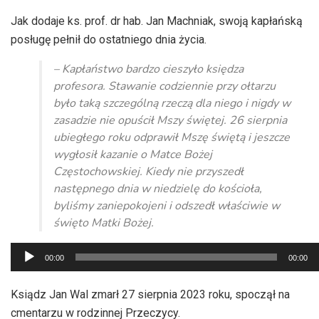
dźwiękowych
Jak dodaje ks. prof. dr hab. Jan Machniak, swoją kapłańską
posługę pełnił do ostatniego dnia życia.
– Kapłaństwo bardzo cieszyło księdza
profesora. Stawanie codziennie przy ołtarzu
było taką szczególną rzeczą dla niego i nigdy w
zasadzie nie opuścił Mszy świętej. 26 sierpnia
ubiegłego roku odprawił Mszę świętą i jeszcze
wygłosił kazanie o Matce Bożej
Częstochowskiej. Kiedy nie przyszedł
następnego dnia w niedzielę do kościoła,
byliśmy zaniepokojeni i odszedł właściwie w
święto Matki Bożej.
Odtwarzacz
00:00
00:00
plików
dźwiękowych
Ksiądz Jan Wal zmarł 27 sierpnia 2023 roku, spoczął na
cmentarzu w rodzinnej Przeczycy.