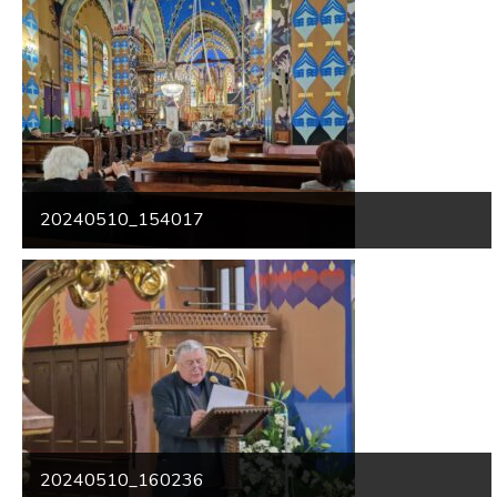
20240510_154017
20240510_160236