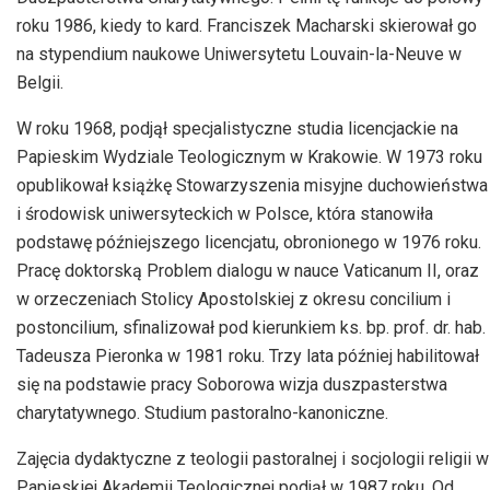
roku 1986, kiedy to kard. Franciszek Macharski skierował go
na stypendium naukowe Uniwersytetu Louvain-la-Neuve w
Belgii.
W roku 1968, podjął specjalistyczne studia licencjackie na
Papieskim Wydziale Teologicznym w Krakowie. W 1973 roku
opublikował książkę Stowarzyszenia misyjne duchowieństwa
i środowisk uniwersyteckich w Polsce, która stanowiła
podstawę późniejszego licencjatu, obronionego w 1976 roku.
Pracę doktorską Problem dialogu w nauce Vaticanum II, oraz
w orzeczeniach Stolicy Apostolskiej z okresu concilium i
postoncilium, sfinalizował pod kierunkiem ks. bp. prof. dr. hab.
Tadeusza Pieronka w 1981 roku. Trzy lata później habilitował
się na podstawie pracy Soborowa wizja duszpasterstwa
charytatywnego. Studium pastoralno-kanoniczne.
Zajęcia dydaktyczne z teologii pastoralnej i socjologii religii w
Papieskiej Akademii Teologicznej podjął w 1987 roku. Od