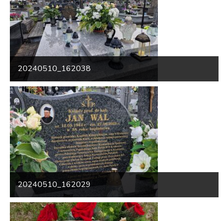
20240510_162038
20240510_162029