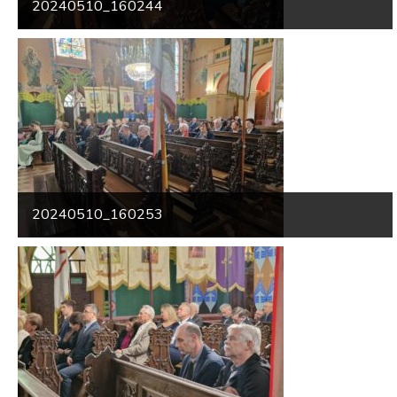
20240510_160244
20240510_160253