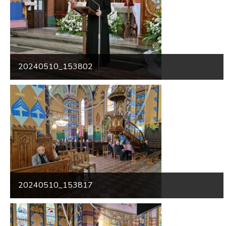
20240510_153802
20240510_153817