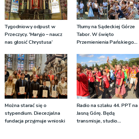
Tygodniowy odpust w
Tłumy na Sądeckiej Górze
Przeczycy. 'Maryjo – naucz
Tabor. W święto
nas głosić Chrystusa’
Przemienienia Pańskiego
bp Jeż przypominał o
znaczeniu Sakramentów
[ZDJĘCIA]
Można starać się o
Radio na szlaku 44. PPT na
stypendium. Diecezjalna
Jasną Górę. Będą
fundacja przyjmuje wnioski
transmisje, studio
pielgrzymkowe,
pozdrowienia