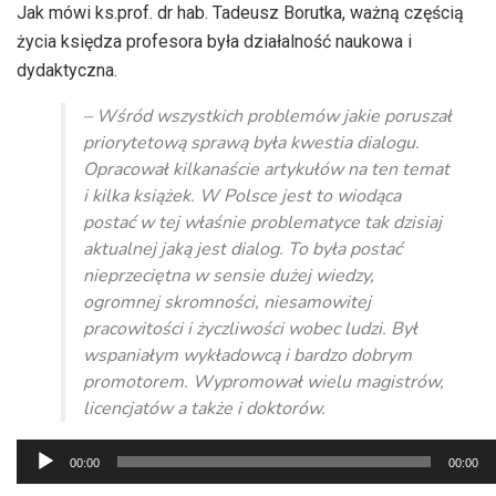
dźwiękowych
Jak mówi ks.prof. dr hab. Tadeusz Borutka, ważną częścią
życia księdza profesora była działalność naukowa i
dydaktyczna.
– Wśród wszystkich problemów jakie poruszał
priorytetową sprawą była kwestia dialogu.
Opracował kilkanaście artykułów na ten temat
i kilka książek. W Polsce jest to wiodąca
postać w tej właśnie problematyce tak dzisiaj
aktualnej jaką jest dialog. To była postać
nieprzeciętna w sensie dużej wiedzy,
ogromnej skromności, niesamowitej
pracowitości i życzliwości wobec ludzi. Był
wspaniałym wykładowcą i bardzo dobrym
promotorem. Wypromował wielu magistrów,
licencjatów a także i doktorów.
Odtwarzacz
00:00
00:00
plików