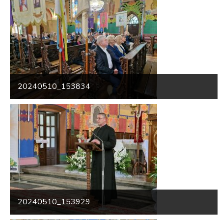
20240510_153834
20240510_153929