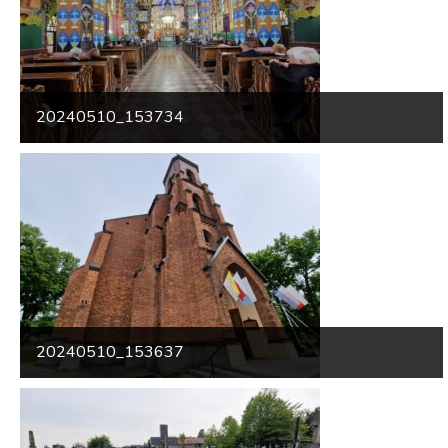
20240510_153734
20240510_153637