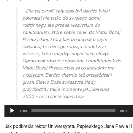
– Dla tej parafii cały czas był bardzo bliski,
powracał nie tylko do swojego domu
rodzinnego ale przede wszystkim do
sanktuarium, które sobie cenił, do Matki Bożej
Przeczyckiej, którą bardzo kochał o czym
świadczą te różnego rodzaju modlitwy i
wiersze, które między innymi sam ułożył.
Opracował również nowennę i modlitewnik do
Matki Bożej Przeczyckiej za co jesteśmy mu
wdzięczni. Bardzo chętnie też przyjeżdżał i
głosił Słowo Boże zwłaszcza kiedy
przychodziły takie momenty jak jubileusz
2000 – lecia chrześcijaństwa.
Odtwarzacz
00:00
00:00
plików
dźwiękowych
Jak podkreśla rektor Uniwersytetu Papieskiego Jana Pawła II