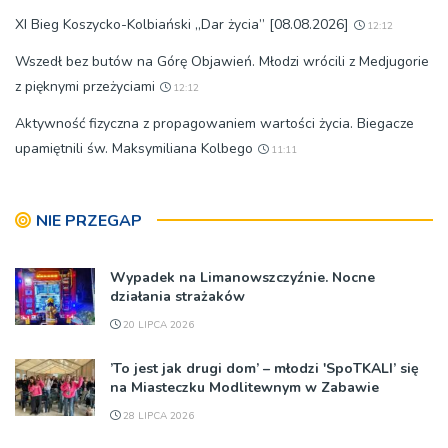
XI Bieg Koszycko-Kolbiański „Dar życia” [08.08.2026]
12:12
Wszedł bez butów na Górę Objawień. Młodzi wrócili z Medjugorie
z pięknymi przeżyciami
12:12
Aktywność fizyczna z propagowaniem wartości życia. Biegacze
upamiętnili św. Maksymiliana Kolbego
11:11
NIE PRZEGAP
Wypadek na Limanowszczyźnie. Nocne
działania strażaków
20 LIPCA 2026
’To jest jak drugi dom’ – młodzi 'SpoTKALI’ się
na Miasteczku Modlitewnym w Zabawie
28 LIPCA 2026