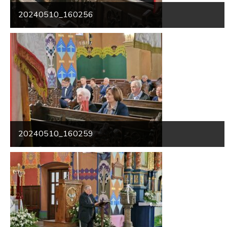
20240510_160256
20240510_160259