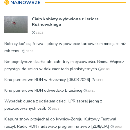
NAJNOWSZE
Ciało kobiety wyłowione z Jeziora
Rożnowskiego
15:03
Rolnicy kończą żniwa – plony w powiecie tarnowskim mniejsze niż
rok temu
08:08
Nie pojedyncze działki, ale całe trzy miejscowości. Gmina Wojnicz
przystąpi do zmian w dokumentach planistycznych
08:08
Kino plenerowe RDN w Brzeźnicy [08.08.2026]
23:11
Kino plenerowe RDN odwiedziło Brzeźnicę
23:11
Wypadek quada z udziałem dzieci. LPR zabrał jedną z
poszkodowanych osób
18:06
Kiepura znów przyjechał do Krynicy-Zdroju. Kultowy Festiwal
ruszył. Radio RDN nadawało program na żywo [ZDJĘCIA]
15:03