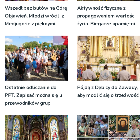
Wszedł bez butów na Górę
Aktywność fizyczna z
Objawień. Młodzi wrócili z
propagowaniem wartości
Medjugorie z pięknymi
życia. Biegacze upamiętnili
przeżyciami
św. Maksymiliana Kolbego
Ostatnie odliczanie do
Pójdą z Dębicy do Zawady,
PPT. Zapisać można się u
aby modlić się o trzeźwość
przewodników grup