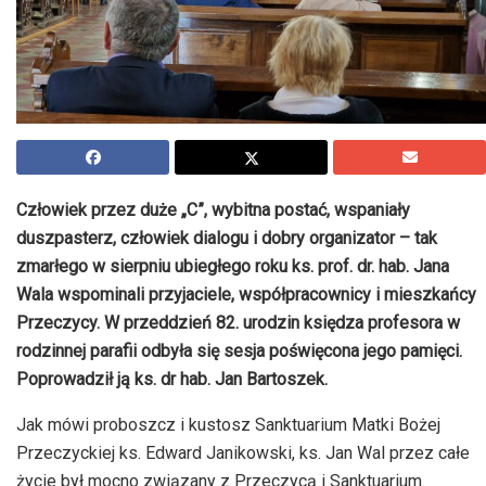
Człowiek przez duże „C”, wybitna postać, wspaniały
duszpasterz, człowiek dialogu i dobry organizator – tak
zmarłego w sierpniu ubiegłego roku ks. prof. dr. hab. Jana
Wala wspominali przyjaciele, współpracownicy i mieszkańcy
Przeczycy. W przeddzień 82. urodzin księdza profesora w
rodzinnej parafii odbyła się sesja poświęcona jego pamięci.
Poprowadził ją ks. dr hab. Jan Bartoszek.
Jak mówi proboszcz i kustosz Sanktuarium Matki Bożej
Przeczyckiej ks. Edward Janikowski, ks. Jan Wal przez całe
życie był mocno związany z Przeczycą i Sanktuarium.