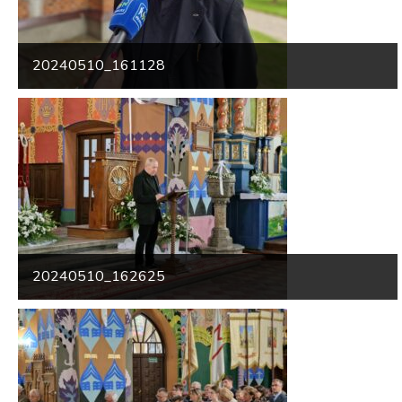
20240510_161128
20240510_162625