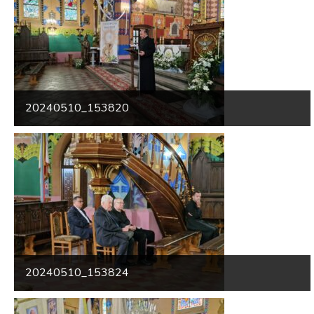
20240510_153820
20240510_153824