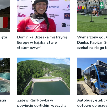
ięta
Dominika Brzeska mistrzynią
Wymarzony gol 
Europy w kajakarstwie
Danka. Kapitan S
slalomowym!
czekał na niego 
alni
Zalew Klimkówka w
Autobusy elektr
powiecie gorlickim wysycha.
gotowe do prze