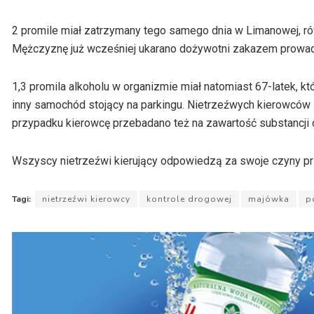
2 promile miał zatrzymany tego samego dnia w Limanowej, równ
Mężczyznę już wcześniej ukarano dożywotni zakazem prowa
1,3 promila alkoholu w organizmie miał natomiast 67-latek, k
inny samochód stojący na parkingu. Nietrzeźwych kierowców 
przypadku kierowcę przebadano też na zawartość substancji o
Wszyscy nietrzeźwi kierujący odpowiedzą za swoje czyny p
Tagi:
nietrzeźwi kierowcy
kontrole drogowej
majówka
p