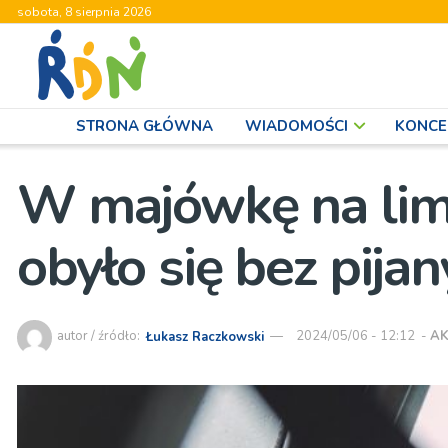
sobota, 8 sierpnia 2026
STRONA GŁÓWNA
WIADOMOŚCI
KONCE
W majówkę na lim
obyło się bez pija
autor / źródło:
Łukasz Raczkowski
2024/05/06 - 12:12
-
AK