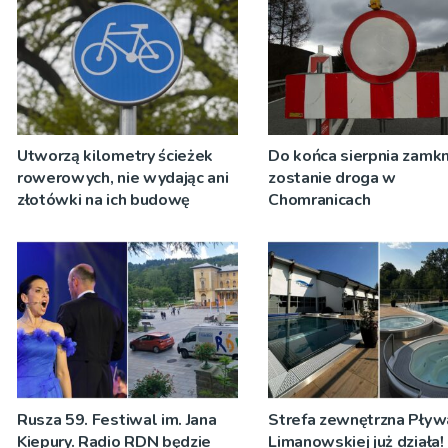
Utworzą kilometry ścieżek
Do końca sierpnia zamkn
rowerowych, nie wydając ani
zostanie droga w
złotówki na ich budowę
Chomranicach
Rusza 59. Festiwal im. Jana
Strefa zewnętrzna Pływ
Kiepury. Radio RDN będzie
Limanowskiej już działa!