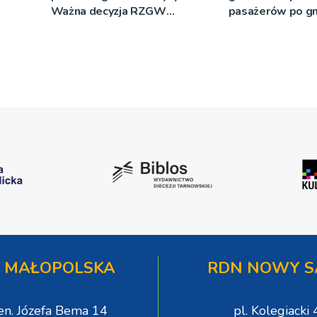
Ważna decyzja RZGW
pasażerów po gm
[ZDJĘCIA]
Podegrodzie
 MAŁOPOLSKA
RDN NOWY S
gen. Józefa Bema 14
pl. Kolegiacki 