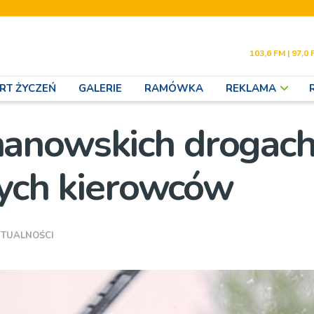
103,6 FM | 97,0 
RT ŻYCZEŃ
GALERIE
RAMÓWKA
REKLAMA
anowskich drogach
nych kierowców
TUALNOŚCI