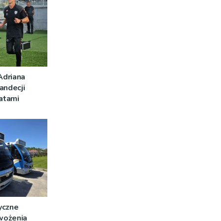
Adriana
andecji
latami
yczne
wożenia