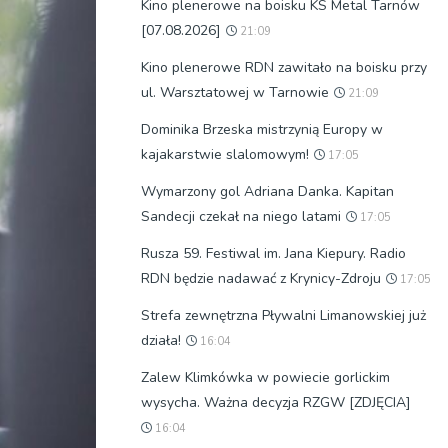
Kino plenerowe na boisku KS Metal Tarnów
[07.08.2026]
21:09
Kino plenerowe RDN zawitało na boisku przy
ul. Warsztatowej w Tarnowie
21:09
Dominika Brzeska mistrzynią Europy w
kajakarstwie slalomowym!
17:05
Wymarzony gol Adriana Danka. Kapitan
Sandecji czekał na niego latami
17:05
Rusza 59. Festiwal im. Jana Kiepury. Radio
RDN będzie nadawać z Krynicy-Zdroju
17:05
Strefa zewnętrzna Pływalni Limanowskiej już
działa!
16:04
Zalew Klimkówka w powiecie gorlickim
wysycha. Ważna decyzja RZGW [ZDJĘCIA]
16:04