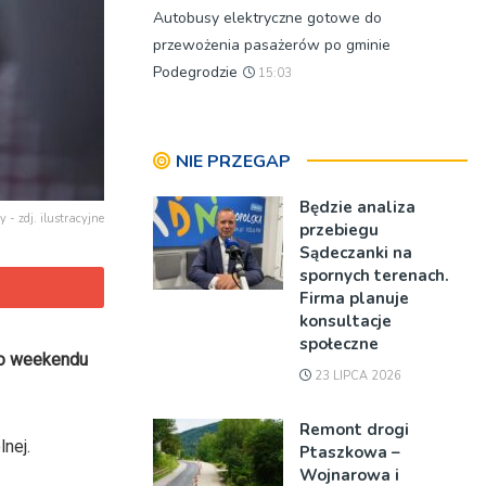
Autobusy elektryczne gotowe do
przewożenia pasażerów po gminie
Podegrodzie
15:03
NIE PRZEGAP
Będzie analiza
y - zdj. ilustracyjne
przebiegu
Sądeczanki na
spornych terenach.
Firma planuje
konsultacje
społeczne
go weekendu
23 LIPCA 2026
Remont drogi
nej.
Ptaszkowa –
Wojnarowa i