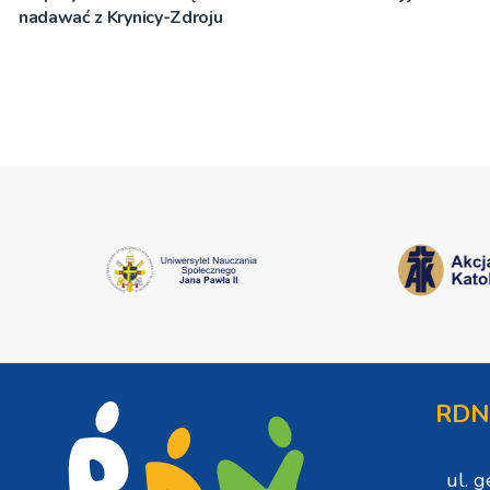
nadawać z Krynicy-Zdroju
RDN
ul. 