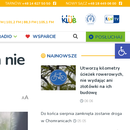
TARNÓW
+48 14 627 50 50
NOWY SĄCZ
+48 18 449 06 00
FM | 101,2 FM | 88,3 FM | 105,1 FM
RADIO
WSPARCIE
POSŁUCHAJ
Ot
 nie
NAJNOWSZE
Utworzą kilometry
ścieżek rowerowych,
nie wydając ani
złotówki na ich
budowę
A
A
06:06
Do końca sierpnia zamknięta zostanie droga
w Chomranicach
05:05