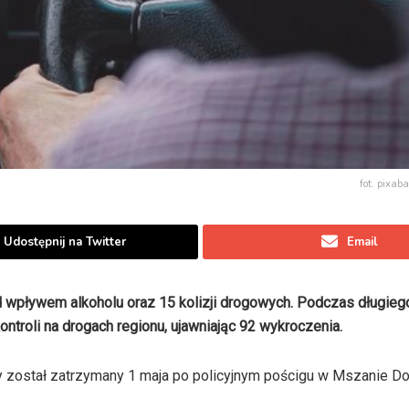
fot. pixaba
Udostępnij na Twitter
Email
wpływem alkoholu oraz 15 kolizji drogowych. Podczas długie
ntroli na drogach regionu, ujawniając 92 wykroczenia.
óry został zatrzymany 1 maja po policyjnym pościgu w Mszanie Dol