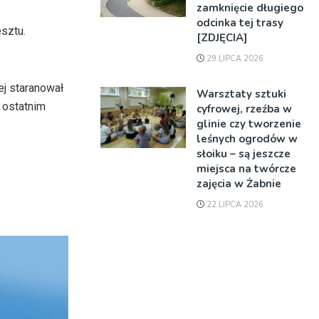
zamknięcie długiego
odcinka tej trasy
esztu.
[ZDJĘCIA]
29 LIPCA 2026
ej staranował
Warsztaty sztuki
 ostatnim
cyfrowej, rzeźba w
glinie czy tworzenie
leśnych ogrodów w
słoiku – są jeszcze
miejsca na twórcze
zajęcia w Żabnie
22 LIPCA 2026