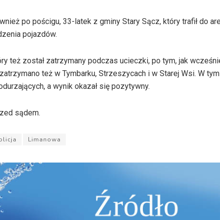
ież po pościgu, 33-latek z gminy Stary Sącz, który trafił do ar
dzenia pojazdów.
tóry też został zatrzymany podczas ucieczki, po tym, jak wcześni
zatrzymano też w Tymbarku, Strzeszycach i w Starej Wsi. W tym
durzających, a wynik okazał się pozytywny.
rzed sądem.
olicja
Limanowa