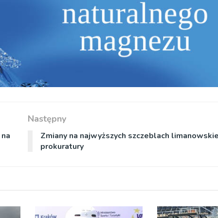
Następny
 na
Zmiany na najwyższych szczeblach limanowskie
prokuratury