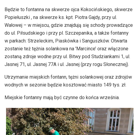
Będzie to fontanna na skwerze ojca Kokocińskiego, skwerze
Popiełuszki , na skwerze ks. kpt. Piotra Gajdy, przy ul.
Wałowej – w miejscu, gdzie znajdują się schody prowadzące
do ul. Piłsudskiego i przy pl. Szczepanika, a także fontanny
w parkach: Strzeleckim, Piaskówka i Sanguszków. Otwarta
zostanie też tężnia solankowa na 'Marcince’ oraz włączone
zostaną zdroje wodne przy ul. Bitwy pod Studziankami 1, ul.
Jasnej 71, ul. Jasnej 77A i ul. Jasnej (przy rogu Słonecznej).
Utrzymanie miejskich fontann, tężni solankowej oraz zdrojów
wodnych w sezonie będzie kosztować miasto 149 tys. zł.
Miejskie fontanny mają być czynne do końca września.