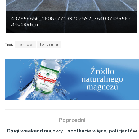
437558856_1608377139702592_784037486563
3401995_n
Tagi:
Tarnów
fontanna
Poprzedni
Długi weekend majowy – spotkacie więcej policjantów