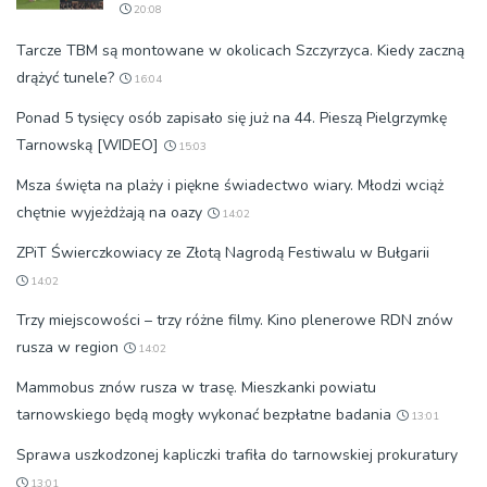
20:08
Tarcze TBM są montowane w okolicach Szczyrzyca. Kiedy zaczną
drążyć tunele?
16:04
Ponad 5 tysięcy osób zapisało się już na 44. Pieszą Pielgrzymkę
Tarnowską [WIDEO]
15:03
Msza święta na plaży i piękne świadectwo wiary. Młodzi wciąż
chętnie wyjeżdżają na oazy
14:02
ZPiT Świerczkowiacy ze Złotą Nagrodą Festiwalu w Bułgarii
14:02
Trzy miejscowości – trzy różne filmy. Kino plenerowe RDN znów
rusza w region
14:02
Mammobus znów rusza w trasę. Mieszkanki powiatu
tarnowskiego będą mogły wykonać bezpłatne badania
13:01
Sprawa uszkodzonej kapliczki trafiła do tarnowskiej prokuratury
13:01