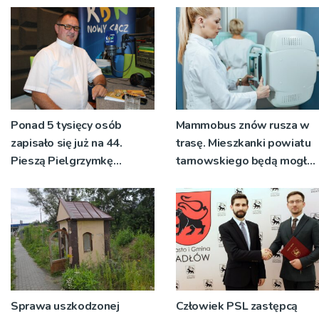
Ponad 5 tysięcy osób
Mammobus znów rusza w
zapisało się już na 44.
trasę. Mieszkanki powiatu
Pieszą Pielgrzymkę
tarnowskiego będą mogły
Tarnowską [WIDEO]
wykonać bezpłatne
badania
Sprawa uszkodzonej
Człowiek PSL zastępcą