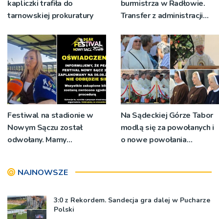
kapliczki trafiła do
burmistrza w Radłowie.
tarnowskiej prokuratury
Transfer z administracji
rządowej do
samorządowej
Festiwal na stadionie w
Na Sądeckiej Górze Tabor
Nowym Sączu został
modlą się za powołanych i
odwołany. Mamy
o nowe powołania
oświadczenia
[ZDJĘCIA]
organizatorów i spółki NIK
NAJNOWSZE
3:0 z Rekordem. Sandecja gra dalej w Pucharze
Polski