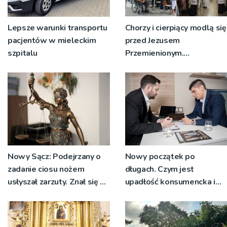
Lepsze warunki transportu
Chorzy i cierpiący modlą się
pacjentów w mieleckim
przed Jezusem
szpitalu
Przemienionym.
Przystępują do sakramentu
namaszczenia [ZDJĘCIA]
Nowy Sącz: Podejrzany o
Nowy początek po
zadanie ciosu nożem
długach. Czym jest
usłyszał zarzuty. Znał się z
upadłość konsumencka i
pokrzywdzonym
kiedy staje się jedynym
rozsądnym wyjściem?