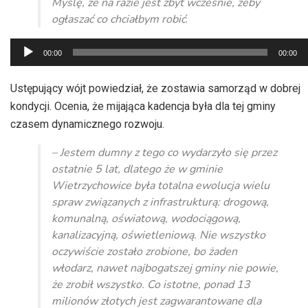
Myślę, że na razie jest zbyt wcześnie, żeby
ogłaszać co chciałbym robić
.
Odtwarzacz
00:00
00:00
plików
dźwiękowych
Ustępujący wójt powiedział, że zostawia samorząd w dobrej
kondycji. Ocenia, że mijająca kadencja była dla tej gminy
czasem dynamicznego rozwoju.
– Jestem dumny z tego co wydarzyło się przez
ostatnie 5 lat, dlatego że w gminie
Wietrzychowice była totalna ewolucja wielu
spraw związanych z infrastrukturą: drogową,
komunalną, oświatową, wodociągową,
kanalizacyjną, oświetleniową. Nie wszystko
oczywiście zostało zrobione, bo żaden
włodarz, nawet najbogatszej gminy nie powie,
że zrobił wszystko. Co istotne, ponad 13
milionów złotych jest zagwarantowane dla