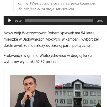
gminy Wietrzychowice na następną kadencję.
To też jest duża moja satysfakcja.
Odtwarzacz
00:00
00:00
plików
dźwiękowych
Nowy wójt Wietrzychowic Robert Śpiewak ma 54 lata i
mieszka w Jadownikach Mokrych. W kampanii wyborczej
deklarował, że nie należy do żadnej partii politycznej.
Frekwencja w gminie Wietrzychowice w drugiej turze
wyborów wyniosła 52,32 procent.