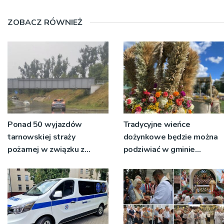
ZOBACZ RÓWNIEŻ
Ponad 50 wyjazdów
Tradycyjne wieńce
tarnowskiej straży
dożynkowe będzie można
pożarnej w związku z
podziwiać w gminie
burzami i ulewami
Ryglice