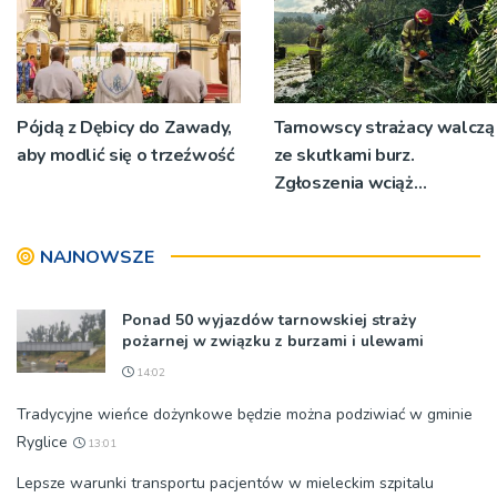
Pójdą z Dębicy do Zawady,
Tarnowscy strażacy walczą
aby modlić się o trzeźwość
ze skutkami burz.
Zgłoszenia wciąż
napływają
NAJNOWSZE
Ponad 50 wyjazdów tarnowskiej straży
pożarnej w związku z burzami i ulewami
14:02
Tradycyjne wieńce dożynkowe będzie można podziwiać w gminie
Ryglice
13:01
Lepsze warunki transportu pacjentów w mieleckim szpitalu