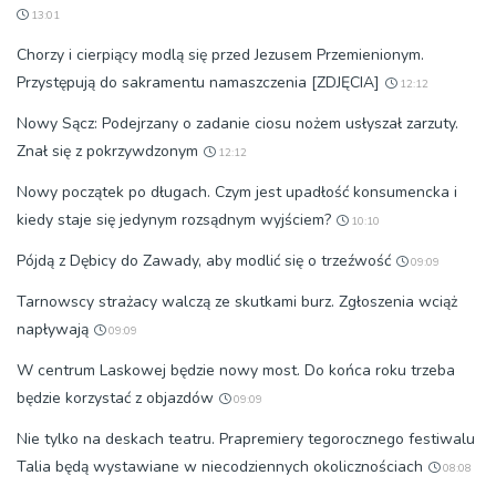
13:01
Chorzy i cierpiący modlą się przed Jezusem Przemienionym.
Przystępują do sakramentu namaszczenia [ZDJĘCIA]
12:12
Nowy Sącz: Podejrzany o zadanie ciosu nożem usłyszał zarzuty.
Znał się z pokrzywdzonym
12:12
Nowy początek po długach. Czym jest upadłość konsumencka i
kiedy staje się jedynym rozsądnym wyjściem?
10:10
Pójdą z Dębicy do Zawady, aby modlić się o trzeźwość
09:09
Tarnowscy strażacy walczą ze skutkami burz. Zgłoszenia wciąż
napływają
09:09
W centrum Laskowej będzie nowy most. Do końca roku trzeba
będzie korzystać z objazdów
09:09
Nie tylko na deskach teatru. Prapremiery tegorocznego festiwalu
Talia będą wystawiane w niecodziennych okolicznościach
08:08