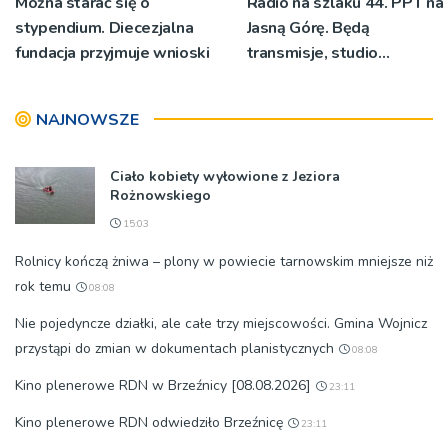
Można starać się o
Radio na szlaku 44. PPT na
stypendium. Diecezjalna
Jasną Górę. Będą
fundacja przyjmuje wnioski
transmisje, studio
pielgrzymkowe,
pozdrowienia
NAJNOWSZE
Ciało kobiety wyłowione z Jeziora
Rożnowskiego
15:03
Rolnicy kończą żniwa – plony w powiecie tarnowskim mniejsze niż
rok temu
08:08
Nie pojedyncze działki, ale całe trzy miejscowości. Gmina Wojnicz
przystąpi do zmian w dokumentach planistycznych
08:08
Kino plenerowe RDN w Brzeźnicy [08.08.2026]
23:11
Kino plenerowe RDN odwiedziło Brzeźnicę
23:11