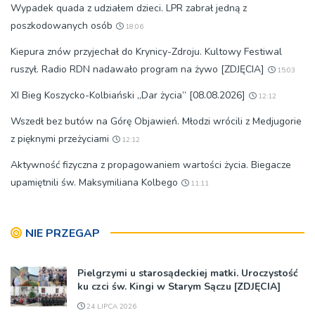
Wypadek quada z udziałem dzieci. LPR zabrał jedną z
poszkodowanych osób
18:06
Kiepura znów przyjechał do Krynicy-Zdroju. Kultowy Festiwal
ruszył. Radio RDN nadawało program na żywo [ZDJĘCIA]
15:03
XI Bieg Koszycko-Kolbiański „Dar życia” [08.08.2026]
12:12
Wszedł bez butów na Górę Objawień. Młodzi wrócili z Medjugorie
z pięknymi przeżyciami
12:12
Aktywność fizyczna z propagowaniem wartości życia. Biegacze
upamiętnili św. Maksymiliana Kolbego
11:11
NIE PRZEGAP
Pielgrzymi u starosądeckiej matki. Uroczystość
ku czci św. Kingi w Starym Sączu [ZDJĘCIA]
24 LIPCA 2026