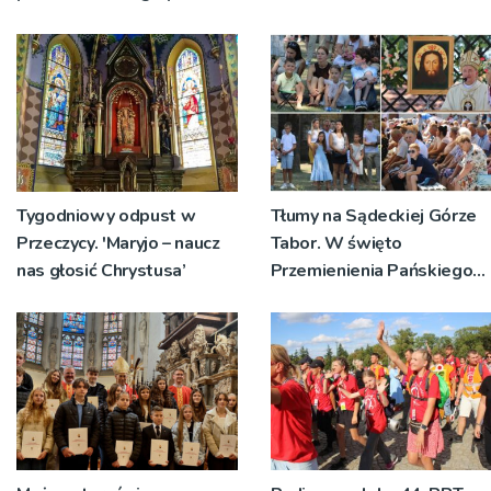
Tygodniowy odpust w
Tłumy na Sądeckiej Górze
Przeczycy. 'Maryjo – naucz
Tabor. W święto
nas głosić Chrystusa’
Przemienienia Pańskiego
bp Jeż przypominał o
znaczeniu Sakramentów
[ZDJĘCIA]