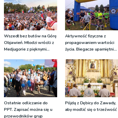
Wszedł bez butów na Górę
Aktywność fizyczna z
Objawień. Młodzi wrócili z
propagowaniem wartości
Medjugorie z pięknymi
życia. Biegacze upamiętnili
przeżyciami
św. Maksymiliana Kolbego
Ostatnie odliczanie do
Pójdą z Dębicy do Zawady,
PPT. Zapisać można się u
aby modlić się o trzeźwość
przewodników grup