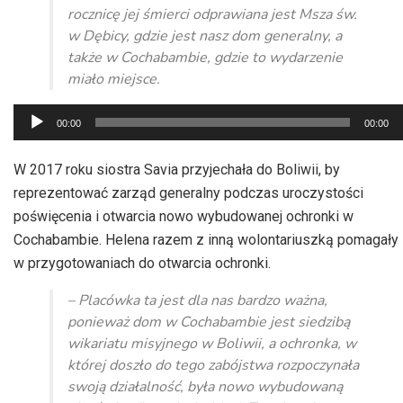
rocznicę jej śmierci odprawiana jest Msza św.
w Dębicy, gdzie jest nasz dom generalny, a
także w Cochabambie, gdzie to wydarzenie
miało miejsce.
Odtwarzacz
00:00
00:00
plików
dźwiękowych
W 2017 roku siostra Savia przyjechała do Boliwii, by
reprezentować zarząd generalny podczas uroczystości
poświęcenia i otwarcia nowo wybudowanej ochronki w
Cochabambie. Helena razem z inną wolontariuszką pomagały
w przygotowaniach do otwarcia ochronki.
– Placówka ta jest dla nas bardzo ważna,
ponieważ dom w Cochabambie jest siedzibą
wikariatu misyjnego w Boliwii, a ochronka, w
której doszło do tego zabójstwa rozpoczynała
swoją działalność, była nowo wybudowaną