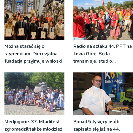
znaczeniu Sakramentów
[ZDJĘCIA]
Można starać się o
Radio na szlaku 44. PPT na
stypendium. Diecezjalna
Jasną Górę. Będą
fundacja przyjmuje wnioski
transmisje, studio
pielgrzymkowe,
pozdrowienia
Medjugorie. 37. Mladifest
Ponad 5 tysięcy osób
zgromadził także młodzież
zapisało się już na 44.