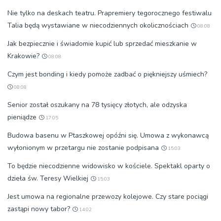
Nie tylko na deskach teatru. Prapremiery tegorocznego festiwalu
Talia będą wystawiane w niecodziennych okolicznościach
08:08
Jak bezpiecznie i świadomie kupić lub sprzedać mieszkanie w
Krakowie?
08:08
Czym jest bonding i kiedy pomoże zadbać o piękniejszy uśmiech?
08:08
Senior został oszukany na 78 tysięcy złotych, ale odzyska
pieniądze
17:05
Budowa basenu w Ptaszkowej opóźni się. Umowa z wykonawcą
wyłonionym w przetargu nie zostanie podpisana
15:03
To będzie niecodzienne widowisko w kościele. Spektakl oparty o
dzieła św. Teresy Wielkiej
15:03
Jest umowa na regionalne przewozy kolejowe. Czy stare pociągi
zastąpi nowy tabor?
14:02