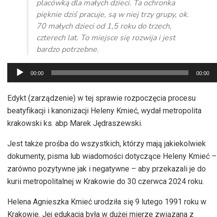
placówką dla małych dzieci. Ta ochronka
pięknie dziś pracuje, są w niej trzy grupy, ok.
70 małych dzieci od 1,5 roku do trzech,
czterech lat. To miejsce się rozwija i jest
bardzo potrzebne.
Odtwarzacz
00:00
00:00
plików
dźwiękowych
Edykt (zarządzenie) w tej sprawie rozpoczęcia procesu
beatyfikacji i kanonizacji Heleny Kmieć, wydał metropolita
krakowski ks. abp Marek Jędraszewski.
Jest także prośba do wszystkich, którzy mają jakiekolwiek
dokumenty, pisma lub wiadomości dotyczące Heleny Kmieć –
zarówno pozytywne jak i negatywne – aby przekazali je do
kurii metropolitalnej w Krakowie do 30 czerwca 2024 roku.
Helena Agnieszka Kmieć urodziła się 9 lutego 1991 roku w
Krakowie. Jej edukacja była w dużej mierze związana z