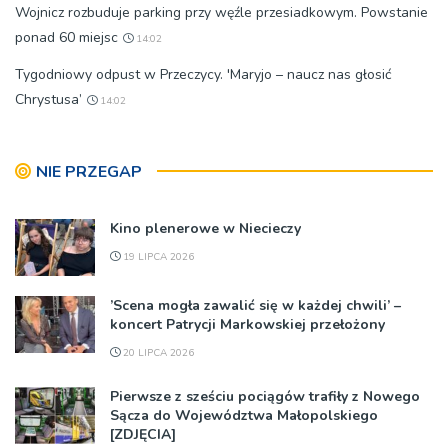
Wojnicz rozbuduje parking przy węźle przesiadkowym. Powstanie
ponad 60 miejsc
14:02
Tygodniowy odpust w Przeczycy. 'Maryjo – naucz nas głosić
Chrystusa’
14:02
NIE PRZEGAP
Kino plenerowe w Niecieczy
19 LIPCA 2026
’Scena mogła zawalić się w każdej chwili’ –
koncert Patrycji Markowskiej przełożony
20 LIPCA 2026
Pierwsze z sześciu pociągów trafiły z Nowego
Sącza do Województwa Małopolskiego
[ZDJĘCIA]