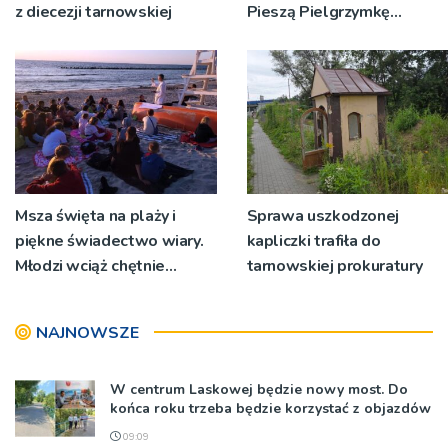
z diecezji tarnowskiej
Pieszą Pielgrzymkę
Tarnowską [WIDEO]
Msza święta na plaży i
Sprawa uszkodzonej
piękne świadectwo wiary.
kapliczki trafiła do
Młodzi wciąż chętnie
tarnowskiej prokuratury
wyjeżdżają na oazy
NAJNOWSZE
W centrum Laskowej będzie nowy most. Do
końca roku trzeba będzie korzystać z objazdów
09:09