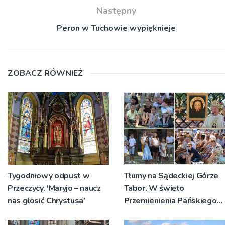
Następny
Peron w Tuchowie wypięknieje
ZOBACZ RÓWNIEŻ
Tygodniowy odpust w
Tłumy na Sądeckiej Górze
Przeczycy. 'Maryjo – naucz
Tabor. W święto
nas głosić Chrystusa’
Przemienienia Pańskiego
bp Jeż przypominał o