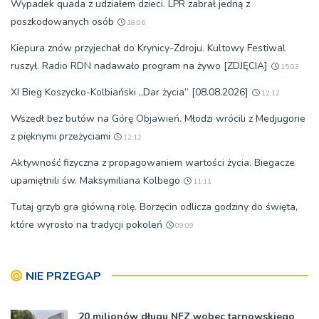
Wypadek quada z udziałem dzieci. LPR zabrał jedną z
poszkodowanych osób
18:06
Kiepura znów przyjechał do Krynicy-Zdroju. Kultowy Festiwal
ruszył. Radio RDN nadawało program na żywo [ZDJĘCIA]
15:03
XI Bieg Koszycko-Kolbiański „Dar życia” [08.08.2026]
12:12
Wszedł bez butów na Górę Objawień. Młodzi wrócili z Medjugorie
z pięknymi przeżyciami
12:12
Aktywność fizyczna z propagowaniem wartości życia. Biegacze
upamiętnili św. Maksymiliana Kolbego
11:11
Tutaj grzyb gra główną rolę. Borzęcin odlicza godziny do święta,
które wyrosło na tradycji pokoleń
09:09
NIE PRZEGAP
20 milionów długu NFZ wobec tarnowskiego