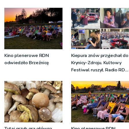
Kino plenerowe RDN
Kiepura znów przyjechał do
odwiedziło Brzeźnicę
Krynicy-Zdroju. Kultowy
Festiwal ruszył. Radio RDN
nadawało program na
żywo [ZDJĘCIA]
Tutaj grzyb gra główną
Kino plenerowe RDN