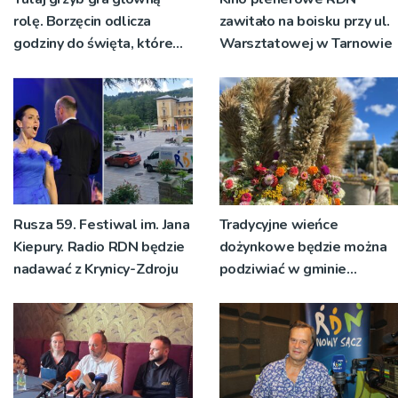
rolę. Borzęcin odlicza
zawitało na boisku przy ul.
godziny do święta, które
Warsztatowej w Tarnowie
wyrosło na tradycji
pokoleń
Rusza 59. Festiwal im. Jana
Tradycyjne wieńce
Kiepury. Radio RDN będzie
dożynkowe będzie można
nadawać z Krynicy-Zdroju
podziwiać w gminie
Ryglice