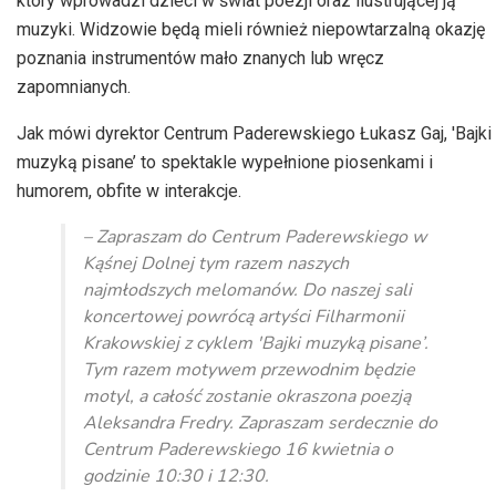
który wprowadzi dzieci w świat poezji oraz ilustrującej ją
muzyki. Widzowie będą mieli również niepowtarzalną okazję
poznania instrumentów mało znanych lub wręcz
zapomnianych.
Jak mówi dyrektor Centrum Paderewskiego Łukasz Gaj, 'Bajki
muzyką pisane’ to spektakle wypełnione piosenkami i
humorem, obfite w interakcje.
– Zapraszam do Centrum Paderewskiego w
Kąśnej Dolnej tym razem naszych
najmłodszych melomanów. Do naszej sali
koncertowej powrócą artyści Filharmonii
Krakowskiej z cyklem 'Bajki muzyką pisane’.
Tym razem motywem przewodnim będzie
motyl, a całość zostanie okraszona poezją
Aleksandra Fredry. Zapraszam serdecznie do
Centrum Paderewskiego 16 kwietnia o
godzinie 10:30 i 12:30.