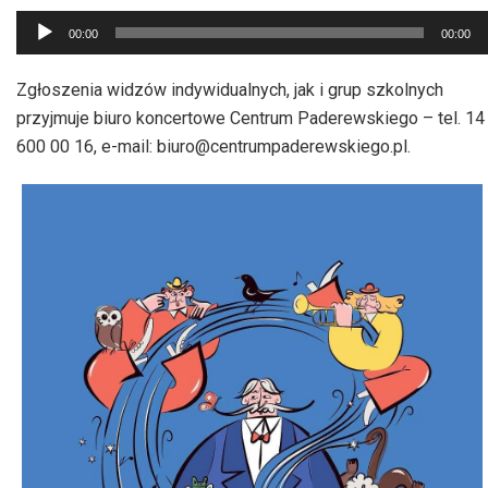
Odtwarzacz
00:00
00:00
plików
dźwiękowych
Zgłoszenia widzów indywidualnych, jak i grup szkolnych
przyjmuje biuro koncertowe Centrum Paderewskiego – tel. 14
600 00 16, e-mail: biuro@centrumpaderewskiego.pl.