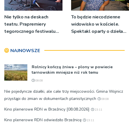
Nie tylko na deskach
To będzie niecodzienne
teatru. Prapremiery
widowisko w kościele.
tegorocznego festiwalu
Spektakl oparty o dzieła
Talia będą wystawiane w
św. Teresy Wielkiej
niecodziennych
NAJNOWSZE
okolicznościach
Rolnicy kończą żniwa – plony w powiecie
tarnowskim mniejsze niż rok temu
08:08
Nie pojedyncze działki, ale całe trzy miejscowości. Gmina Wojnicz
przystąpi do zmian w dokumentach planistycznych
08:08
Kino plenerowe RDN w Brzeźnicy [08.08.2026]
23:11
Kino plenerowe RDN odwiedziło Brzeźnicę
23:11