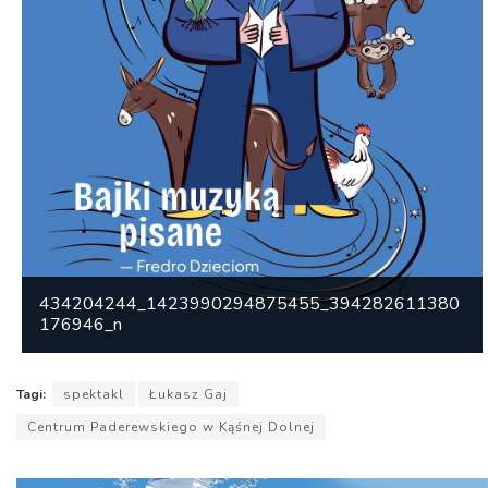
434204244_1423990294875455_394282611380
176946_n
Tagi:
spektakl
Łukasz Gaj
Centrum Paderewskiego w Kąśnej Dolnej