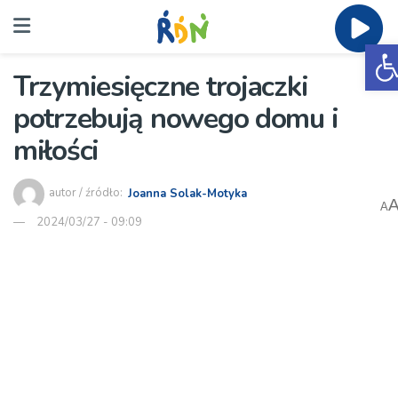
O
Trzymiesięczne trojaczki
potrzebują nowego domu i
miłości
autor / źródło:
Joanna Solak-Motyka
A
2024/03/27 - 09:09