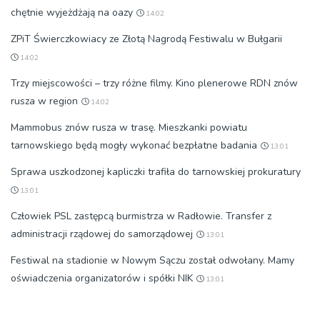
chętnie wyjeżdżają na oazy
14:02
ZPiT Świerczkowiacy ze Złotą Nagrodą Festiwalu w Bułgarii
14:02
Trzy miejscowości – trzy różne filmy. Kino plenerowe RDN znów
rusza w region
14:02
Mammobus znów rusza w trasę. Mieszkanki powiatu
tarnowskiego będą mogły wykonać bezpłatne badania
13:01
Sprawa uszkodzonej kapliczki trafiła do tarnowskiej prokuratury
13:01
Człowiek PSL zastępcą burmistrza w Radłowie. Transfer z
administracji rządowej do samorządowej
13:01
Festiwal na stadionie w Nowym Sączu został odwołany. Mamy
oświadczenia organizatorów i spółki NIK
13:01