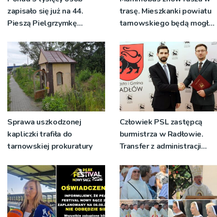
zapisało się już na 44.
trasę. Mieszkanki powiatu
Pieszą Pielgrzymkę
tarnowskiego będą mogły
Tarnowską [WIDEO]
wykonać bezpłatne
badania
Sprawa uszkodzonej
Człowiek PSL zastępcą
kapliczki trafiła do
burmistrza w Radłowie.
tarnowskiej prokuratury
Transfer z administracji
rządowej do
samorządowej