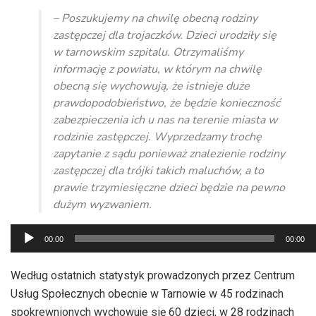
– Poszukujemy na chwilę obecną rodziny
zastępczej dla trojaczków. Dzieci urodziły się
w tarnowskim szpitalu. Otrzymaliśmy
informację z powiatu, w którym na chwilę
obecną się wychowują, że istnieje duże
prawdopodobieństwo, że będzie konieczność
zabezpieczenia ich u nas na terenie miasta w
rodzinie zastępczej. Wyprzedzamy trochę
zapytanie z sądu ponieważ znalezienie rodziny
zastępczej dla trójki takich maluchów, a to
prawie trzymiesięczne dzieci będzie na pewno
dużym wyzwaniem.
Odtwarzacz
00:00
00:00
plików
dźwiękowych
Według ostatnich statystyk prowadzonych przez Centrum
Usług Społecznych obecnie w Tarnowie w 45 rodzinach
spokrewnionych wychowuje się 60 dzieci, w 28 rodzinach