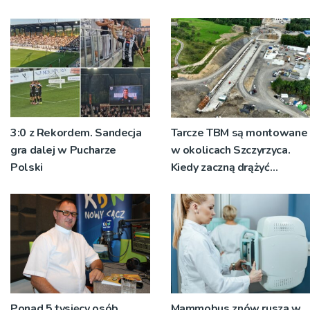
3:0 z Rekordem. Sandecja
Tarcze TBM są montowane
gra dalej w Pucharze
w okolicach Szczyrzyca.
Polski
Kiedy zaczną drążyć
tunele?
Ponad 5 tysięcy osób
Mammobus znów rusza w