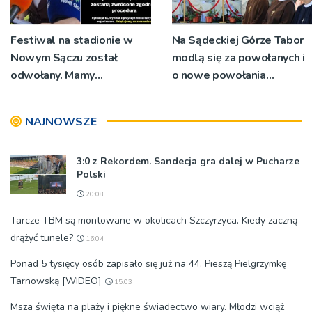
Festiwal na stadionie w
Na Sądeckiej Górze Tabor
Nowym Sączu został
modlą się za powołanych i
odwołany. Mamy
o nowe powołania
oświadczenia
[ZDJĘCIA]
organizatorów i spółki NIK
NAJNOWSZE
3:0 z Rekordem. Sandecja gra dalej w Pucharze
Polski
20:08
Tarcze TBM są montowane w okolicach Szczyrzyca. Kiedy zaczną
drążyć tunele?
16:04
Ponad 5 tysięcy osób zapisało się już na 44. Pieszą Pielgrzymkę
Tarnowską [WIDEO]
15:03
Msza święta na plaży i piękne świadectwo wiary. Młodzi wciąż