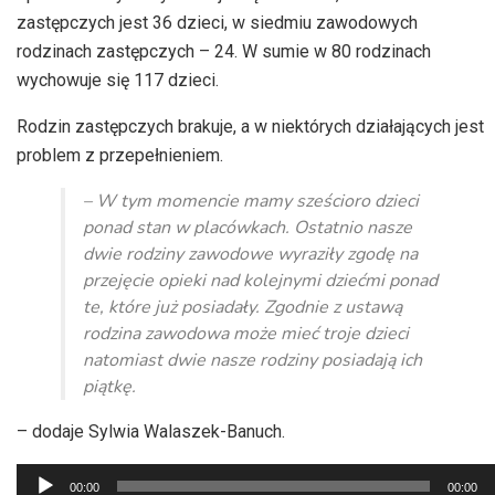
zastępczych jest 36 dzieci, w siedmiu zawodowych
rodzinach zastępczych – 24. W sumie w 80 rodzinach
wychowuje się 117 dzieci.
Rodzin zastępczych brakuje, a w niektórych działających jest
problem z przepełnieniem.
– W tym momencie mamy sześcioro dzieci
ponad stan w placówkach. Ostatnio nasze
dwie rodziny zawodowe wyraziły zgodę na
przejęcie opieki nad kolejnymi dziećmi ponad
te, które już posiadały. Zgodnie z ustawą
rodzina zawodowa może mieć troje dzieci
natomiast dwie nasze rodziny posiadają ich
piątkę.
– dodaje Sylwia Walaszek-Banuch.
Odtwarzacz
00:00
00:00