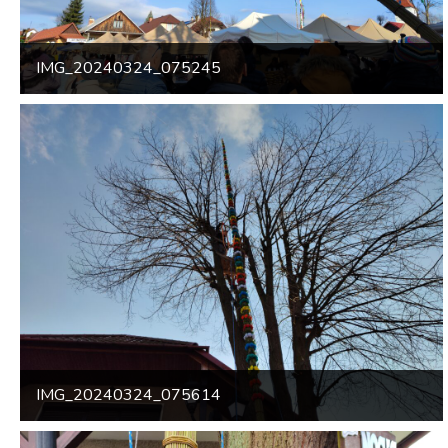
IMG_20240324_075245
IMG_20240324_075614