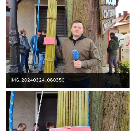
IMG_20240324_080350