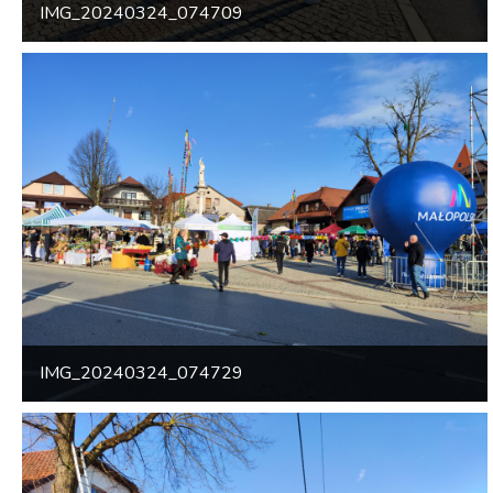
IMG_20240324_074709
IMG_20240324_074729