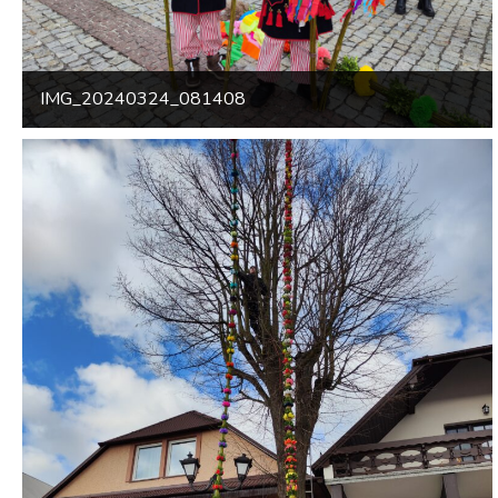
IMG_20240324_081408