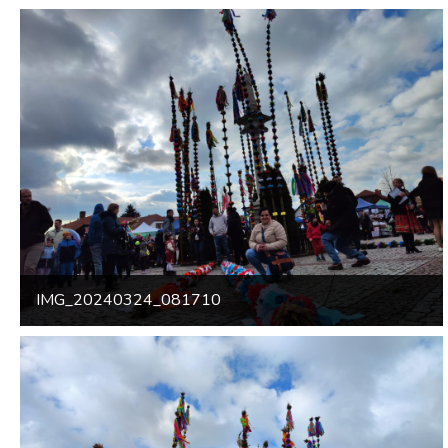
IMG_20240324_081710