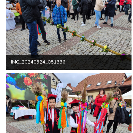
IMG_20240324_081336