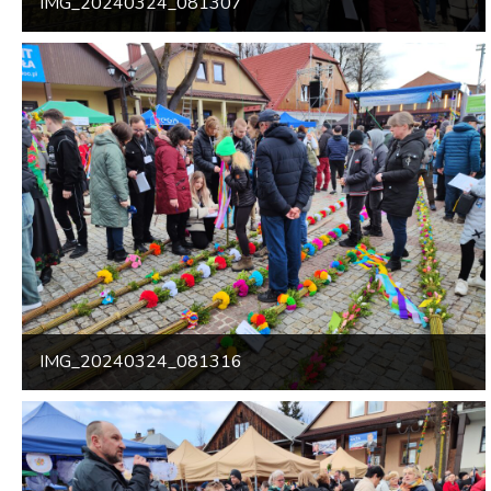
IMG_20240324_081307
IMG_20240324_081316