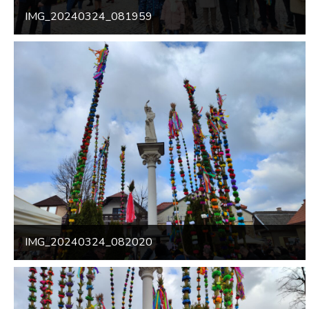
IMG_20240324_081959
IMG_20240324_082020