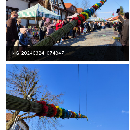
IMG_20240324_074847