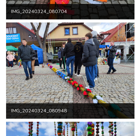
IMG_20240324_080704
IMG_20240324_080948