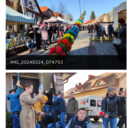
IMG_20240324_074753