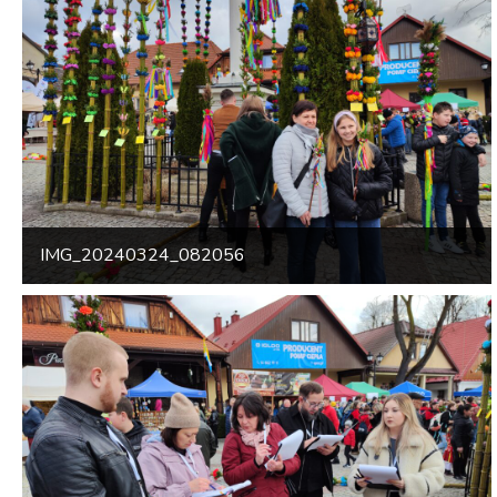
IMG_20240324_082056