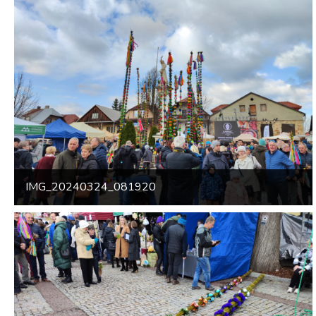
IMG_20240324_081920