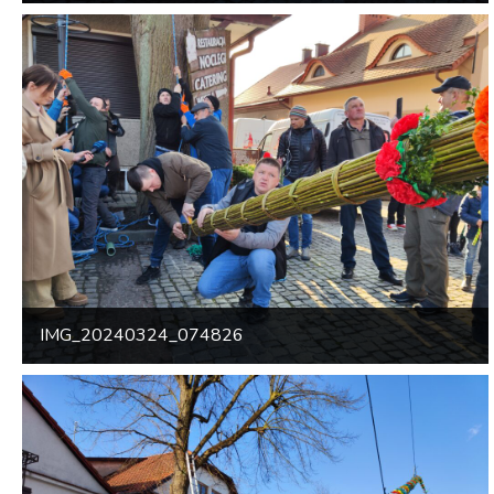
IMG_20240324_074826