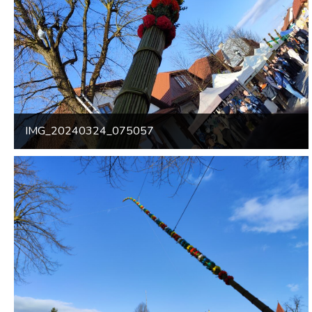
IMG_20240324_075057