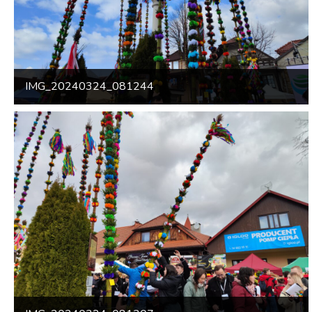
IMG_20240324_081244