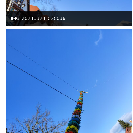
IMG_20240324_075036