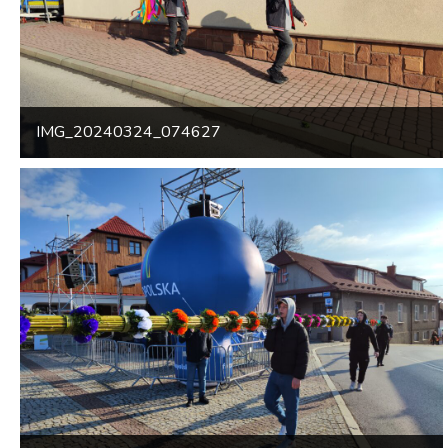
IMG_20240324_074627