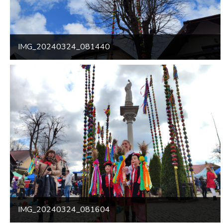
IMG_20240324_081440
IMG_20240324_081604