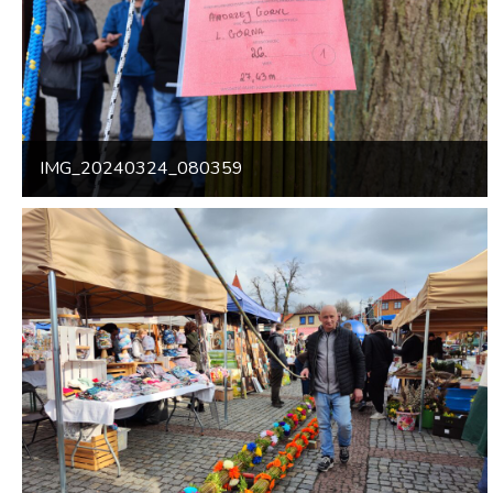
IMG_20240324_080359