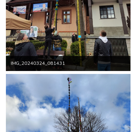
IMG_20240324_081431