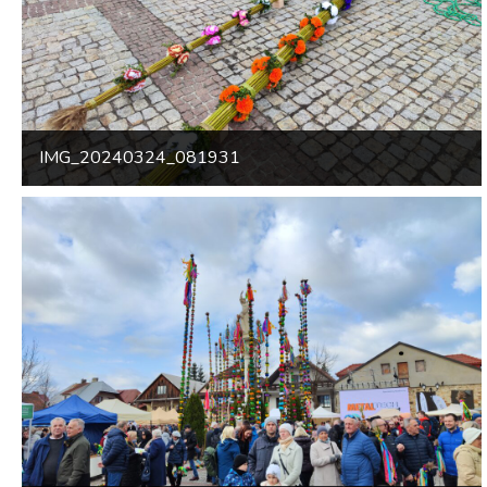
IMG_20240324_081931