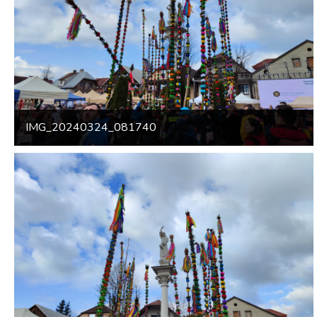
IMG_20240324_081740