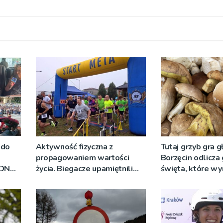
 do
Aktywność fizyczna z
Tutaj grzyb gra g
propagowaniem wartości
Borzęcin odlicza
RDN
życia. Biegacze upamiętnili
święta, które wy
ywo
św. Maksymiliana Kolbego
tradycji pokoleń