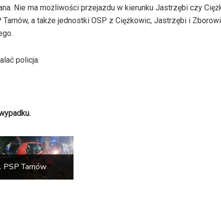
na. Nie ma możliwości przejazdu w kierunku Jastrzębi czy Cięż
P Tarnów, a także jednostki OSP z Ciężkowic, Jastrzębi i Zborow
ego.
lać policja.
 wypadku.
t. PSP Tarnów