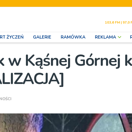
103,6 FM | 97,0 
RT ŻYCZEŃ
GALERIE
RAMÓWKA
REKLAMA
 w Kąśnej Górnej k
ALIZACJA]
NOŚCI