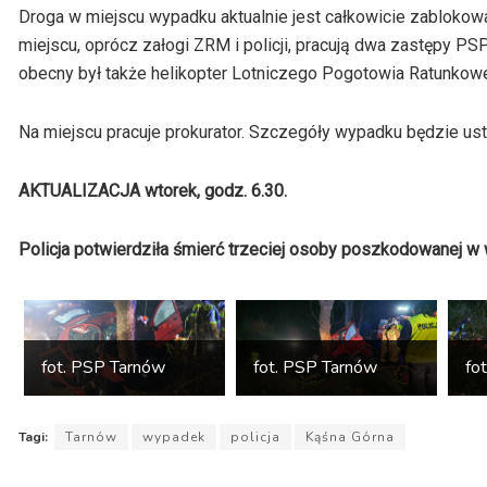
dźwiękowych
Droga w miejscu wypadku aktualnie jest całkowicie zablokowa
miejscu, oprócz załogi ZRM i policji, pracują dwa zastępy PS
obecny był także helikopter Lotniczego Pogotowia Ratunkow
Na miejscu pracuje prokurator. Szczegóły wypadku będzie usta
AKTUALIZACJA wtorek, godz. 6.30.
Policja potwierdziła śmierć trzeciej osoby poszkodowanej w
fot. PSP Tarnów
fot. PSP Tarnów
fo
Tagi:
Tarnów
wypadek
policja
Kąśna Górna