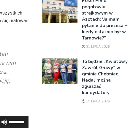
Poseł PiS o
pogotowiu
strajkowym w
wszystkich
Azotach: 'Ja mam
 się uratować
pytanie do prezesa –
kiedy ostatnio był w
Tarnowie?”
21 LIPCA 2026
ali
To będzie „Kwiatowy
na nim
Zawrót Głowy” w
ra,
gminie Chełmiec.
eję,
Nadal można
zgłaszać
kandydatury
15 LIPCA 2026
Używaj
strzałek