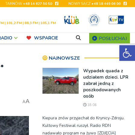
TARNÓW
+48 14 627 50 50
NOWY SĄCZ
+48 18 449 06 00
FM | 101,2 FM | 88,3 FM | 105,1 FM
RADIO
WSPARCIE
POSŁUCHAJ
Ot
.
NAJNOWSZE
Wypadek quada z
udziałem dzieci. LPR
zabrał jedną z
poszkodowanych
osób
A
A
18:06
Kiepura znów przyjechał do Krynicy-Zdroju.
Kultowy Festiwal ruszył. Radio RDN
nadawało program na żywo [ZDJĘCIA]