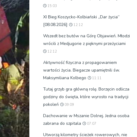
15:03
XI Bieg Koszycko-Kolbiański „Dar życia”
[08.08.2026]
12:12
Wszedł bez butów na Górę Objawień. Młodzi
wrócili z Medjugorie z pięknymi przeżyciami
12:12
Aktywność fizyczna z propagowaniem
wartości życia. Biegacze upamiętnili św.
Maksymiliana Kolbego
11:11
Tutaj grzyb gra główną rolę. Borzęcin odlicza
godziny do święta, które wyrosło na tradycji
pokoleń
09:09
Dachowanie w Mszanie Dolnej. Jedna osoba
zabrana do szpitala
07:07
Utworzą kilometry ścieżek rowerowych, nie