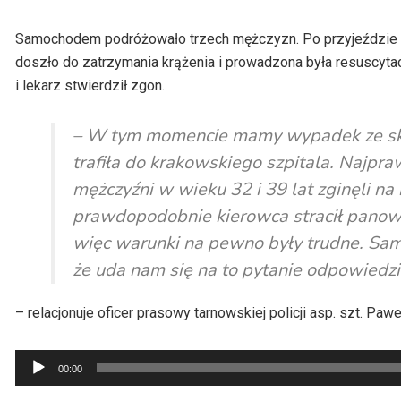
Samochodem podróżowało trzech mężczyzn. Po przyjeździe sł
doszło do zatrzymania krążenia i prowadzona była resuscyta
i lekarz stwierdził zgon.
– W tym momencie mamy wypadek ze skut
trafiła do krakowskiego szpitala. Najpra
mężczyźni w wieku 32 i 39 lat zginęli na 
prawdopodobnie kierowca stracił panow
więc warunki na pewno były trudne. Sa
że uda nam się na to pytanie odpowiedz
– relacjonuje oficer prasowy tarnowskiej policji asp. szt. Pawe
Odtwarzacz
00:00
plików