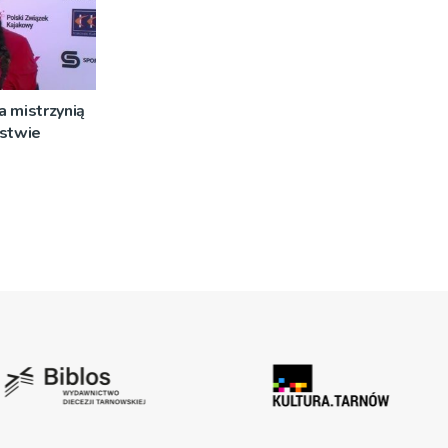
 mistrzynią
rstwie