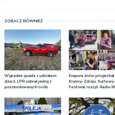
ZOBACZ RÓWNIEŻ
Wypadek quada z udziałem
Kiepura znów przyjechał
dzieci. LPR zabrał jedną z
Krynicy-Zdroju. Kultowy
poszkodowanych osób
Festiwal ruszył. Radio 
nadawało program na ż
[ZDJĘCIA]