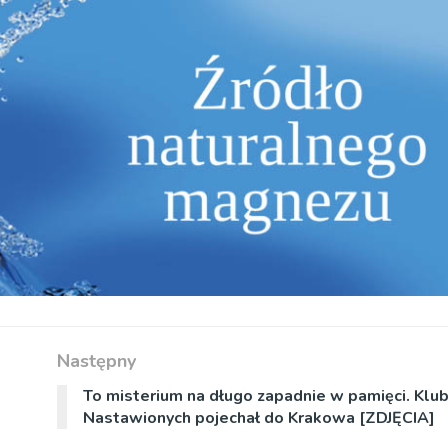
Następny
To misterium na długo zapadnie w pamięci. Klu
Nastawionych pojechał do Krakowa [ZDJĘCIA]