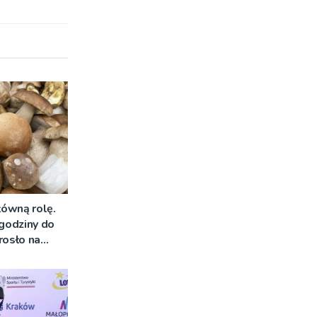
łówną rolę.
 godziny do
rosło na