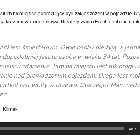
użb na miejsce podróżujący byli zakleszczeni w pojeździe. U 
cja krążeniowo-oddechowa. Niestety życia dwóch osób nie udało
kiem śmiertelnym. Dwie osoby nie żyją, a jedna
wdopodobniej jest to osoba w wieku 34 lat. Pozost
miejscu zdarzenia. Tam na miejscu jest łuk drogi i 
anie nad prowadzonym pojazdem. Droga jest mok
mochód jest wbity w drzewo. Dlaczego? Mam nadzi
ieć
ł Klimek.
00:00