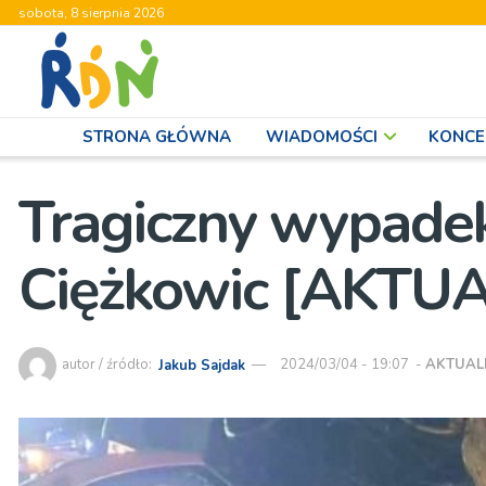
sobota, 8 sierpnia 2026
STRONA GŁÓWNA
WIADOMOŚCI
KONCE
Tragiczny wypadek
Ciężkowic [AKTU
autor / źródło:
Jakub Sajdak
2024/03/04 - 19:07
-
AKTUAL