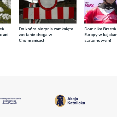
żek
Do końca sierpnia zamknięta
Dominika Brzeska
c ani
zostanie droga w
Europy w kajaka
Chomranicach
slalomowym!