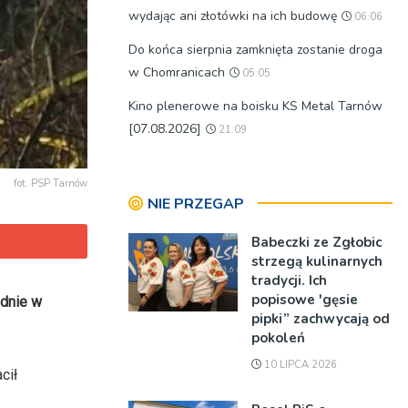
wydając ani złotówki na ich budowę
06:06
Do końca sierpnia zamknięta zostanie droga
w Chomranicach
05:05
Kino plenerowe na boisku KS Metal Tarnów
[07.08.2026]
21:09
fot. PSP Tarnów
NIE PRZEGAP
Babeczki ze Zgłobic
strzegą kulinarnych
tradycji. Ich
popisowe 'gęsie
udnie w
pipki” zachwycają od
pokoleń
10 LIPCA 2026
cił